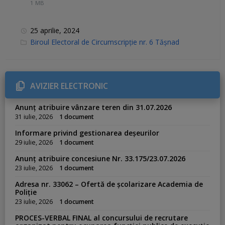
1 MB
25 aprilie, 2024
C
Biroul Electoral de Circumscripție nr. 6 Tășnad
a
t
e
g
o
r
AVIZIER ELECTRONIC
i
e
s
Anunț atribuire vânzare teren din 31.07.2026
:
31 iulie, 2026
1 document
Informare privind gestionarea deșeurilor
29 iulie, 2026
1 document
Anunț atribuire concesiune Nr. 33.175/23.07.2026
23 iulie, 2026
1 document
Adresa nr. 33062 – Ofertă de școlarizare Academia de
Poliție
23 iulie, 2026
1 document
PROCES-VERBAL FINAL al concursului de recrutare