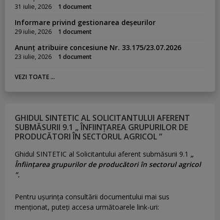
31 iulie, 2026
1 document
Informare privind gestionarea deșeurilor
29 iulie, 2026
1 document
Anunț atribuire concesiune Nr. 33.175/23.07.2026
23 iulie, 2026
1 document
VEZI TOATE ...
GHIDUL SINTETIC AL SOLICITANTULUI AFERENT
SUBMĂSURII 9.1 „ ÎNFIINȚAREA GRUPURILOR DE
PRODUCĂTORI ÎN SECTORUL AGRICOL ”
Ghidul SINTETIC al Solicitantului aferent submăsurii 9.1
„
Înființarea grupurilor de producători în sectorul agricol
”.
Pentru uşurinţa consultării documentului mai sus
menţionat, puteţi accesa următoarele link-uri: