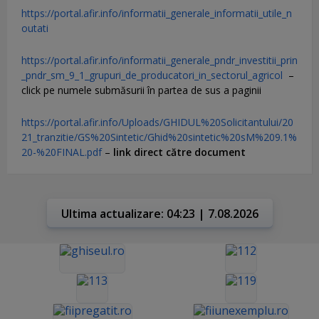
https://portal.afir.info/informatii_generale_informatii_utile_n
outati
https://portal.afir.info/informatii_generale_pndr_investitii_prin
_pndr_sm_9_1_grupuri_de_producatori_in_sectorul_agricol
–
click pe numele submăsurii în partea de sus a paginii
https://portal.afir.info/Uploads/GHIDUL%20Solicitantului/20
21_tranzitie/GS%20Sintetic/Ghid%20sintetic%20sM%209.1%
20-%20FINAL.pdf
–
link direct către document
Ultima actualizare: 04:23 | 7.08.2026