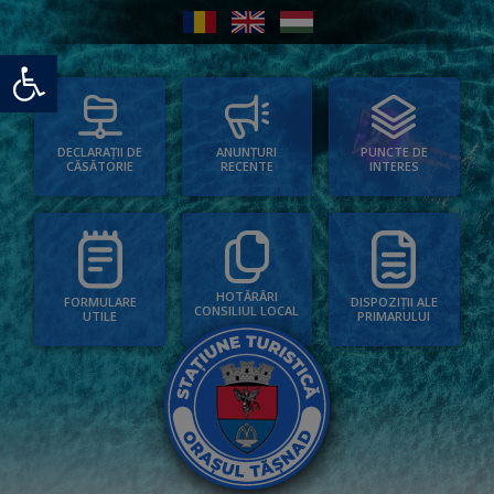
Deschide bara de unelte
PUNCTE DE
ANUNȚURI
DECLARAȚII DE
INTERES
RECENTE
CĂSĂTORIE
HOTĂRÂRI
FORMULARE
DISPOZIȚII ALE
CONSILIUL LOCAL
UTILE
PRIMARULUI