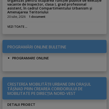
organizat pentru ocuparea funcției publice de execuție
vacante de Inspector, clasa I, grad profesional
asistent, în cadrul Compartimentului Urbanism și
Amenajarea Teritoriului
20 iulie, 2026
1 document
VEZI TOATE ...
PROGRAMĂRI ONLINE BULETINE
PROGRAMARE ONLINE
CREŞTEREA MOBILITĂŢII URBANE DIN ORAŞUL
TĂŞNAD PRIN CREAREA CORIDORULUI DE
MOBILITATE PE DIRECŢIA NORD-VEST
DETALII PROIECT