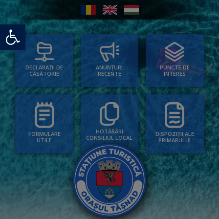
Deschide bara de unelte
PUNCTE DE
ANUNȚURI
DECLARAȚII DE
INTERES
RECENTE
CĂSĂTORIE
HOTĂRÂRI
FORMULARE
DISPOZIȚII ALE
CONSILIUL LOCAL
UTILE
PRIMARULUI