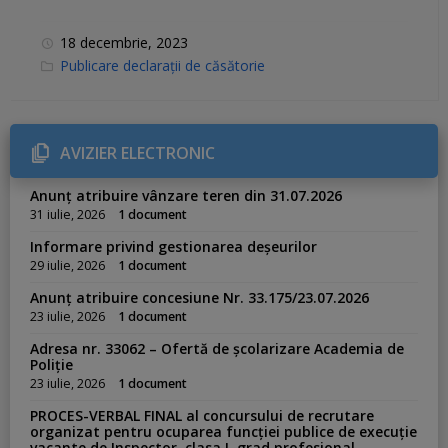
18 decembrie, 2023
C
Publicare declarații de căsătorie
a
t
e
g
o
r
AVIZIER ELECTRONIC
i
e
s
Anunț atribuire vânzare teren din 31.07.2026
:
31 iulie, 2026
1 document
Informare privind gestionarea deșeurilor
29 iulie, 2026
1 document
Anunț atribuire concesiune Nr. 33.175/23.07.2026
23 iulie, 2026
1 document
Adresa nr. 33062 – Ofertă de școlarizare Academia de
Poliție
23 iulie, 2026
1 document
PROCES-VERBAL FINAL al concursului de recrutare
organizat pentru ocuparea funcției publice de execuție
vacante de Inspector, clasa I, grad profesional