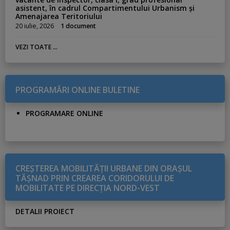
asistent, în cadrul Compartimentului Urbanism și
Amenajarea Teritoriului
20 iulie, 2026
1 document
VEZI TOATE ...
PROGRAMĂRI ONLINE BULETINE
PROGRAMARE ONLINE
CREŞTEREA MOBILITĂŢII URBANE DIN ORAŞUL
TĂŞNAD PRIN CREAREA CORIDORULUI DE
MOBILITATE PE DIRECŢIA NORD-VEST
DETALII PROIECT