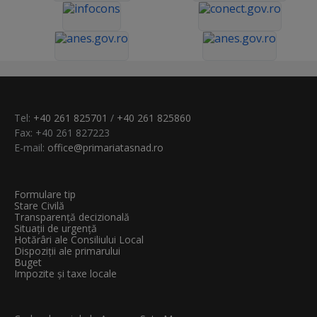
Tel:
+40 261 825701
/
+40 261 825860
Fax: +40 261 827223
E-mail:
office@primariatasnad.ro
Formulare tip
Stare Civilă
Transparenţă decizională
Situații de urgență
Hotărâri ale Consiliului Local
Dispoziții ale primarului
Buget
Impozite și taxe locale