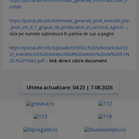
https://portal.afir.info/informatii_generale_informatii_utile_n
outati
https://portal.afir.info/informatii_generale_pndr_investitii_prin
_pndr_sm_9_1_grupuri_de_producatori_in_sectorul_agricol
–
click pe numele submăsurii în partea de sus a paginii
https://portal.afir.info/Uploads/GHIDUL%20Solicitantului/20
21_tranzitie/GS%20Sintetic/Ghid%20sintetic%20sM%209.1%
20-%20FINAL.pdf
–
link direct către document
Ultima actualizare: 04:23 | 7.08.2026