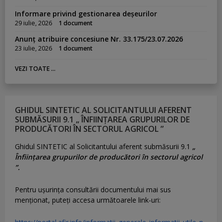
Informare privind gestionarea deșeurilor
29 iulie, 2026
1 document
Anunț atribuire concesiune Nr. 33.175/23.07.2026
23 iulie, 2026
1 document
VEZI TOATE ...
GHIDUL SINTETIC AL SOLICITANTULUI AFERENT
SUBMĂSURII 9.1 „ ÎNFIINȚAREA GRUPURILOR DE
PRODUCĂTORI ÎN SECTORUL AGRICOL ”
Ghidul SINTETIC al Solicitantului aferent submăsurii 9.1
„
Înființarea grupurilor de producători în sectorul agricol
”.
Pentru uşurinţa consultării documentului mai sus
menţionat, puteţi accesa următoarele link-uri: