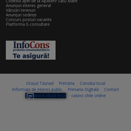
Codexul apei de la Apaserv Satu Mare
Anunțuri interes general
Vânzări terenuri
Anunțuri sedințe
Concurs posturi vacante
Platforma E-consultare
Orașul Tășnad
Primăria
Consiliul local
Informații de interes public
Primaria Digitală
Contact
Monitorul oficial local
casino chile online