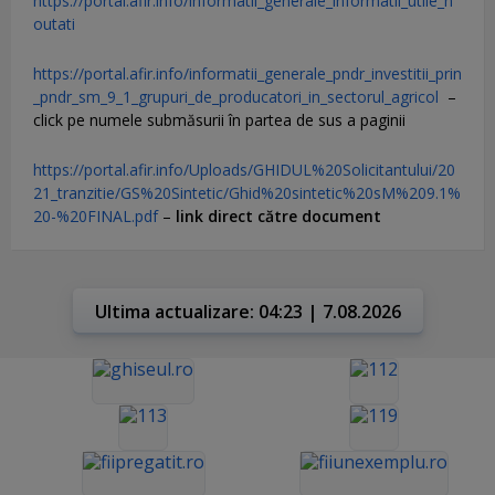
https://portal.afir.info/informatii_generale_informatii_utile_n
outati
https://portal.afir.info/informatii_generale_pndr_investitii_prin
_pndr_sm_9_1_grupuri_de_producatori_in_sectorul_agricol
–
click pe numele submăsurii în partea de sus a paginii
https://portal.afir.info/Uploads/GHIDUL%20Solicitantului/20
21_tranzitie/GS%20Sintetic/Ghid%20sintetic%20sM%209.1%
20-%20FINAL.pdf
–
link direct către document
Ultima actualizare: 04:23 | 7.08.2026