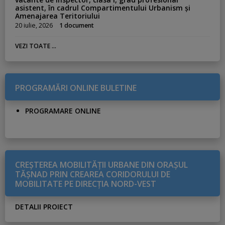
asistent, în cadrul Compartimentului Urbanism și
Amenajarea Teritoriului
20 iulie, 2026
1 document
VEZI TOATE ...
PROGRAMĂRI ONLINE BULETINE
PROGRAMARE ONLINE
CREŞTEREA MOBILITĂŢII URBANE DIN ORAŞUL
TĂŞNAD PRIN CREAREA CORIDORULUI DE
MOBILITATE PE DIRECŢIA NORD-VEST
DETALII PROIECT