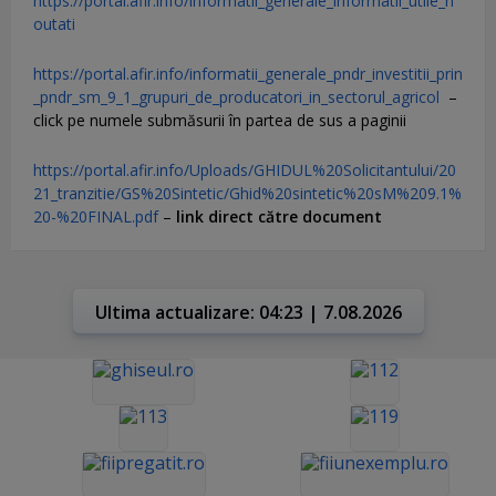
https://portal.afir.info/informatii_generale_informatii_utile_n
outati
https://portal.afir.info/informatii_generale_pndr_investitii_prin
_pndr_sm_9_1_grupuri_de_producatori_in_sectorul_agricol
–
click pe numele submăsurii în partea de sus a paginii
https://portal.afir.info/Uploads/GHIDUL%20Solicitantului/20
21_tranzitie/GS%20Sintetic/Ghid%20sintetic%20sM%209.1%
20-%20FINAL.pdf
–
link direct către document
Ultima actualizare: 04:23 | 7.08.2026