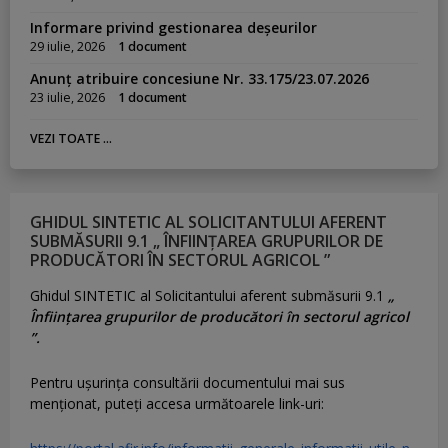
Informare privind gestionarea deșeurilor
29 iulie, 2026
1 document
Anunț atribuire concesiune Nr. 33.175/23.07.2026
23 iulie, 2026
1 document
VEZI TOATE ...
GHIDUL SINTETIC AL SOLICITANTULUI AFERENT
SUBMĂSURII 9.1 „ ÎNFIINȚAREA GRUPURILOR DE
PRODUCĂTORI ÎN SECTORUL AGRICOL ”
Ghidul SINTETIC al Solicitantului aferent submăsurii 9.1
„
Înființarea grupurilor de producători în sectorul agricol
”.
Pentru uşurinţa consultării documentului mai sus
menţionat, puteţi accesa următoarele link-uri: