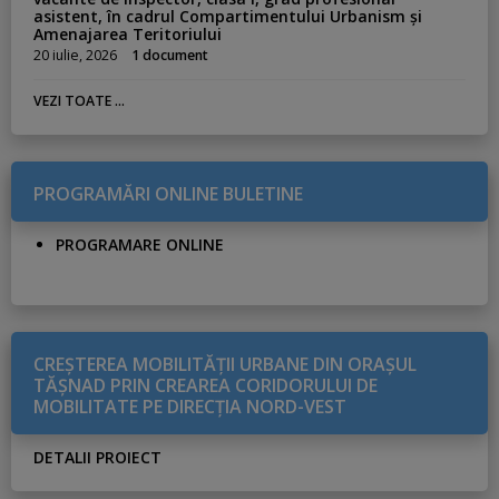
asistent, în cadrul Compartimentului Urbanism și
Amenajarea Teritoriului
20 iulie, 2026
1 document
VEZI TOATE ...
PROGRAMĂRI ONLINE BULETINE
PROGRAMARE ONLINE
CREŞTEREA MOBILITĂŢII URBANE DIN ORAŞUL
TĂŞNAD PRIN CREAREA CORIDORULUI DE
MOBILITATE PE DIRECŢIA NORD-VEST
DETALII PROIECT