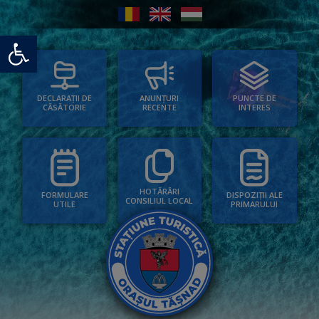
Deschide bara de unelte
PUNCTE DE
ANUNȚURI
DECLARAȚII DE
INTERES
RECENTE
CĂSĂTORIE
HOTĂRÂRI
FORMULARE
DISPOZIȚII ALE
CONSILIUL LOCAL
UTILE
PRIMARULUI