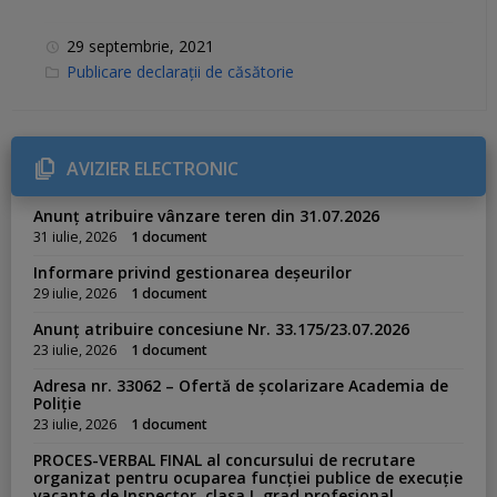
29 septembrie, 2021
C
Publicare declarații de căsătorie
a
t
e
g
o
r
AVIZIER ELECTRONIC
i
e
s
Anunț atribuire vânzare teren din 31.07.2026
:
31 iulie, 2026
1 document
Informare privind gestionarea deșeurilor
29 iulie, 2026
1 document
Anunț atribuire concesiune Nr. 33.175/23.07.2026
23 iulie, 2026
1 document
Adresa nr. 33062 – Ofertă de școlarizare Academia de
Poliție
23 iulie, 2026
1 document
PROCES-VERBAL FINAL al concursului de recrutare
organizat pentru ocuparea funcției publice de execuție
vacante de Inspector, clasa I, grad profesional