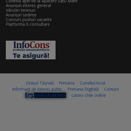
Codexul apei de la Apaserv Satu Mare
Anunțuri interes general
Vânzări terenuri
Anunțuri sedințe
Concurs posturi vacante
Platforma E-consultare
Orașul Tășnad
Primăria
Consiliul local
Informații de interes public
Primaria Digitală
Contact
Monitorul oficial local
casino chile online