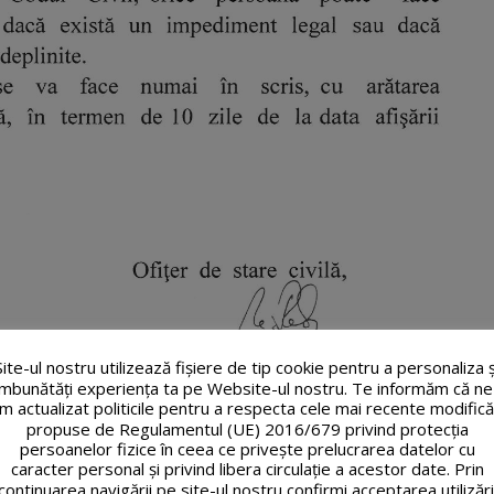
Site-ul nostru utilizează fişiere de tip cookie pentru a personaliza ș
îmbunătăți experiența ta pe Website-ul nostru. Te informăm că ne
m actualizat politicile pentru a respecta cele mai recente modifică
propuse de Regulamentul (UE) 2016/679 privind protecția
persoanelor fizice în ceea ce privește prelucrarea datelor cu
caracter personal și privind libera circulație a acestor date. Prin
continuarea navigării pe site-ul nostru confirmi acceptarea utilizări