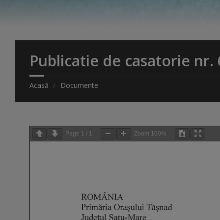
Publicatie de casatorie nr.
Acasă
Documente
Page
1
/
1
Zoom
100%