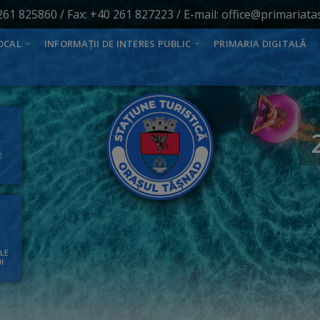
261 825860
/ Fax: +40 261 827223 / E-mail:
office@primariata
OCAL
INFORMAȚII DE INTERES PUBLIC
PRIMARIA DIGITALĂ
E
ALE
I