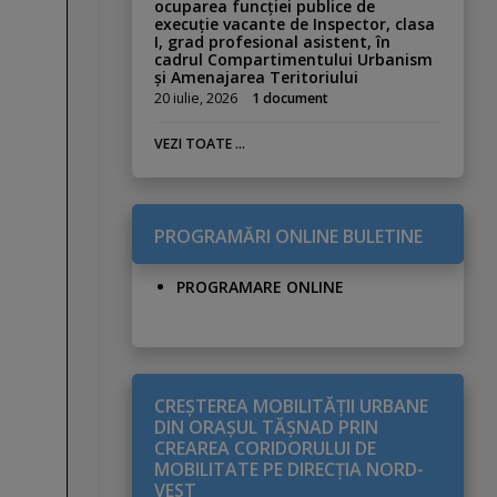
ocuparea funcției publice de
execuție vacante de Inspector, clasa
I, grad profesional asistent, în
cadrul Compartimentului Urbanism
și Amenajarea Teritoriului
20 iulie, 2026
1 document
VEZI TOATE ...
PROGRAMĂRI ONLINE BULETINE
PROGRAMARE ONLINE
CREŞTEREA MOBILITĂŢII URBANE
DIN ORAŞUL TĂŞNAD PRIN
CREAREA CORIDORULUI DE
MOBILITATE PE DIRECŢIA NORD-
VEST