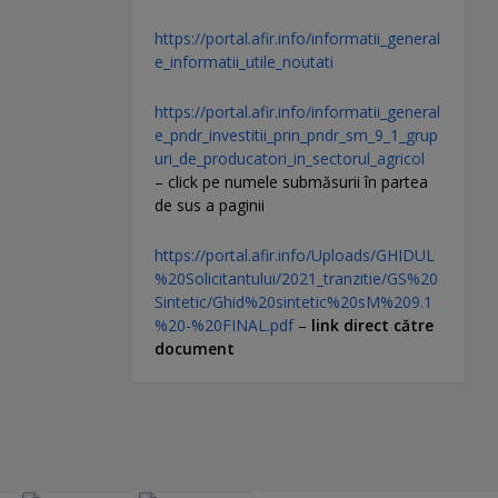
https://portal.afir.info/informatii_general
e_informatii_utile_noutati
https://portal.afir.info/informatii_general
e_pndr_investitii_prin_pndr_sm_9_1_grup
uri_de_producatori_in_sectorul_agricol
– click pe numele submăsurii în partea
de sus a paginii
https://portal.afir.info/Uploads/GHIDUL
%20Solicitantului/2021_tranzitie/GS%20
Sintetic/Ghid%20sintetic%20sM%209.1
%20-%20FINAL.pdf
–
link direct către
document