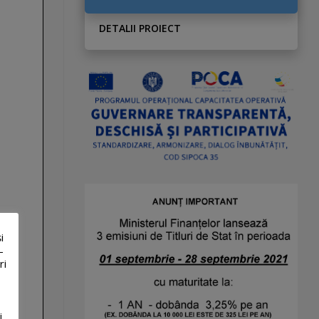
DETALII PROIECT
i
-
ri
i