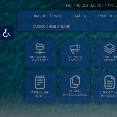
Tel:
+40 261 825701
/
+40 
ORAȘUL TĂȘNAD
PRIMĂRIA
CONSILIUL L
Deschide bara de unelte
CASINO CHILE ONLINE
PUNCTE D
ANUNȚURI
DECLARAȚII DE
INTERES
RECENTE
CĂSĂTORIE
HOTĂRÂRI
FORMULARE
DISPOZIȚII 
CONSILIUL LOCAL
UTILE
PRIMARULU