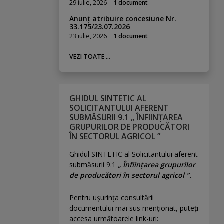
29 iulie, 2026
1 document
Anunț atribuire concesiune Nr.
33.175/23.07.2026
23 iulie, 2026
1 document
VEZI TOATE ...
GHIDUL SINTETIC AL
SOLICITANTULUI AFERENT
SUBMĂSURII 9.1 „ ÎNFIINȚAREA
GRUPURILOR DE PRODUCĂTORI
ÎN SECTORUL AGRICOL ”
Ghidul SINTETIC al Solicitantului aferent
submăsurii 9.1
„ Înființarea grupurilor
de producători în sectorul agricol ”.
Pentru uşurinţa consultării
documentului mai sus menţionat, puteţi
accesa următoarele link-uri: