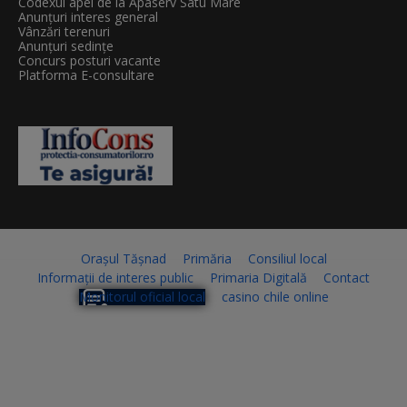
Codexul apei de la Apaserv Satu Mare
Anunțuri interes general
Vânzări terenuri
Anunțuri sedințe
Concurs posturi vacante
Platforma E-consultare
Orașul Tășnad
Primăria
Consiliul local
Informații de interes public
Primaria Digitală
Contact
Monitorul oficial local
casino chile online