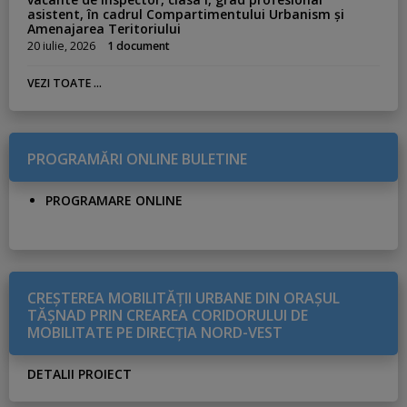
asistent, în cadrul Compartimentului Urbanism și
Amenajarea Teritoriului
20 iulie, 2026
1 document
VEZI TOATE ...
PROGRAMĂRI ONLINE BULETINE
PROGRAMARE ONLINE
CREŞTEREA MOBILITĂŢII URBANE DIN ORAŞUL
TĂŞNAD PRIN CREAREA CORIDORULUI DE
MOBILITATE PE DIRECŢIA NORD-VEST
DETALII PROIECT