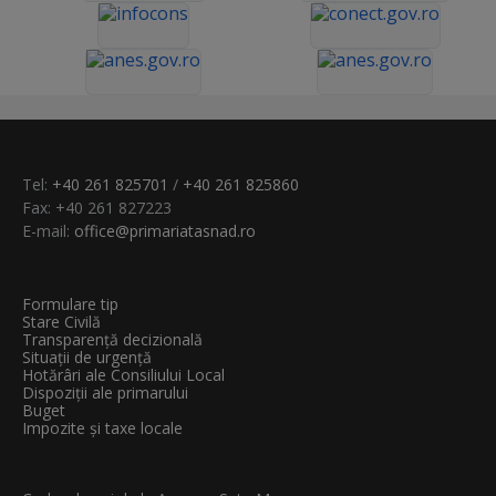
Tel:
+40 261 825701
/
+40 261 825860
Fax: +40 261 827223
E-mail:
office@primariatasnad.ro
Formulare tip
Stare Civilă
Transparenţă decizională
Situații de urgență
Hotărâri ale Consiliului Local
Dispoziții ale primarului
Buget
Impozite și taxe locale