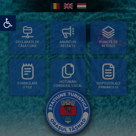
Deschide bara de unelte
PUNCTE DE
ANUNȚURI
DECLARAȚII DE
INTERES
RECENTE
CĂSĂTORIE
HOTĂRÂRI
FORMULARE
DISPOZIȚII ALE
CONSILIUL LOCAL
UTILE
PRIMARULUI