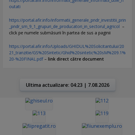
https://portal.afir.info/informatii_generale_informatii_utile_n
outati
https://portal.afir.info/informatii_generale_pndr_investitii_prin
_pndr_sm_9_1_grupuri_de_producatori_in_sectorul_agricol
–
click pe numele submăsurii în partea de sus a paginii
https://portal.afir.info/Uploads/GHIDUL%20Solicitantului/20
21_tranzitie/GS%20Sintetic/Ghid%20sintetic%20sM%209.1%
20-%20FINAL.pdf
–
link direct către document
Ultima actualizare: 04:23 | 7.08.2026