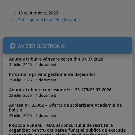
19 septembrie, 2023
C
Publicare declarații de căsătorie
a
t
e
g
o
r
AVIZIER ELECTRONIC
i
e
s
Anunț atribuire vânzare teren din 31.07.2026
:
31 iulie, 2026
1 document
Informare privind gestionarea deșeurilor
29 iulie, 2026
1 document
Anunț atribuire concesiune Nr. 33.175/23.07.2026
23 iulie, 2026
1 document
Adresa nr. 33062 – Ofertă de școlarizare Academia de
Poliție
23 iulie, 2026
1 document
PROCES-VERBAL FINAL al concursului de recrutare
organizat pentru ocuparea funcției publice de execuție
vacante de Inspector, clasa I, grad profesional