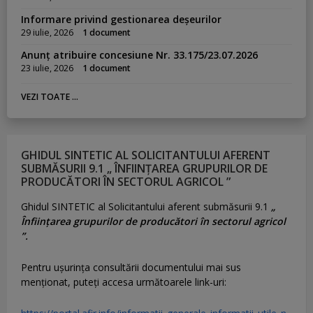
Informare privind gestionarea deșeurilor
29 iulie, 2026
1 document
Anunț atribuire concesiune Nr. 33.175/23.07.2026
23 iulie, 2026
1 document
VEZI TOATE ...
GHIDUL SINTETIC AL SOLICITANTULUI AFERENT
SUBMĂSURII 9.1 „ ÎNFIINȚAREA GRUPURILOR DE
PRODUCĂTORI ÎN SECTORUL AGRICOL ”
Ghidul SINTETIC al Solicitantului aferent submăsurii 9.1
„
Înființarea grupurilor de producători în sectorul agricol
”.
Pentru uşurinţa consultării documentului mai sus
menţionat, puteţi accesa următoarele link-uri: