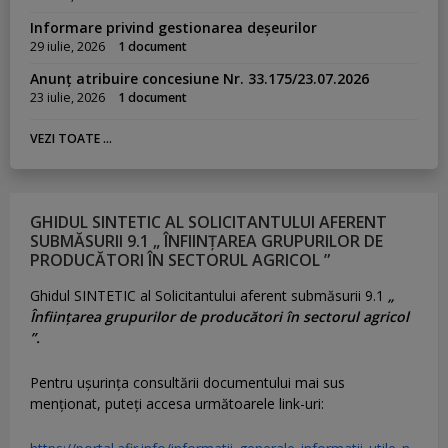
Informare privind gestionarea deșeurilor
29 iulie, 2026
1 document
Anunț atribuire concesiune Nr. 33.175/23.07.2026
23 iulie, 2026
1 document
VEZI TOATE ...
GHIDUL SINTETIC AL SOLICITANTULUI AFERENT
SUBMĂSURII 9.1 „ ÎNFIINȚAREA GRUPURILOR DE
PRODUCĂTORI ÎN SECTORUL AGRICOL ”
Ghidul SINTETIC al Solicitantului aferent submăsurii 9.1
„
Înființarea grupurilor de producători în sectorul agricol
”.
Pentru uşurinţa consultării documentului mai sus
menţionat, puteţi accesa următoarele link-uri: