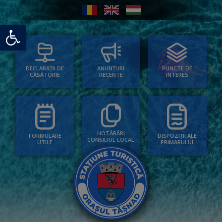
Deschide bara de unelte
PUNCTE DE
ANUNȚURI
DECLARAȚII DE
INTERES
RECENTE
CĂSĂTORIE
HOTĂRÂRI
FORMULARE
DISPOZIȚII ALE
CONSILIUL LOCAL
UTILE
PRIMARULUI