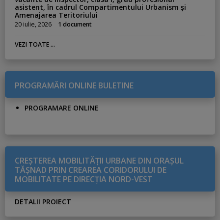
asistent, în cadrul Compartimentului Urbanism și
Amenajarea Teritoriului
20 iulie, 2026
1 document
VEZI TOATE ...
PROGRAMĂRI ONLINE BULETINE
PROGRAMARE ONLINE
CREŞTEREA MOBILITĂŢII URBANE DIN ORAŞUL
TĂŞNAD PRIN CREAREA CORIDORULUI DE
MOBILITATE PE DIRECŢIA NORD-VEST
DETALII PROIECT