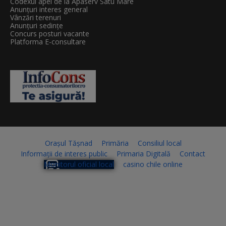
Codexul apei de la Apaserv Satu Mare
Anunțuri interes general
Vânzări terenuri
Anunțuri sedințe
Concurs posturi vacante
Platforma E-consultare
Orașul Tășnad
Primăria
Consiliul local
Informații de interes public
Primaria Digitală
Contact
Monitorul oficial local
casino chile online