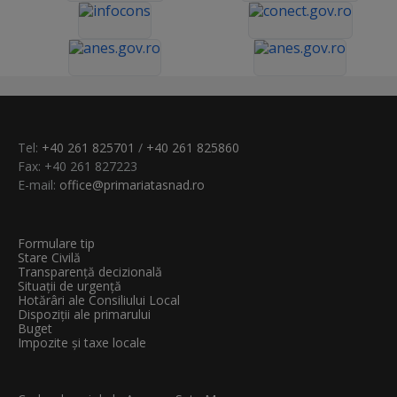
Tel:
+40 261 825701
/
+40 261 825860
Fax: +40 261 827223
E-mail:
office@primariatasnad.ro
Formulare tip
Stare Civilă
Transparenţă decizională
Situații de urgență
Hotărâri ale Consiliului Local
Dispoziții ale primarului
Buget
Impozite și taxe locale