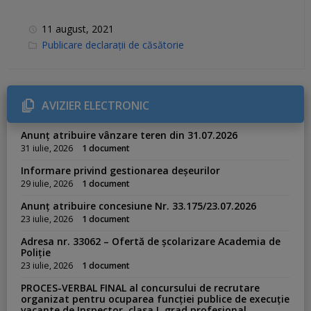
11 august, 2021
C
Publicare declarații de căsătorie
a
t
e
g
o
r
AVIZIER ELECTRONIC
i
e
s
Anunț atribuire vânzare teren din 31.07.2026
:
31 iulie, 2026
1 document
Informare privind gestionarea deșeurilor
29 iulie, 2026
1 document
Anunț atribuire concesiune Nr. 33.175/23.07.2026
23 iulie, 2026
1 document
Adresa nr. 33062 – Ofertă de școlarizare Academia de
Poliție
23 iulie, 2026
1 document
PROCES-VERBAL FINAL al concursului de recrutare
organizat pentru ocuparea funcției publice de execuție
vacante de Inspector, clasa I, grad profesional