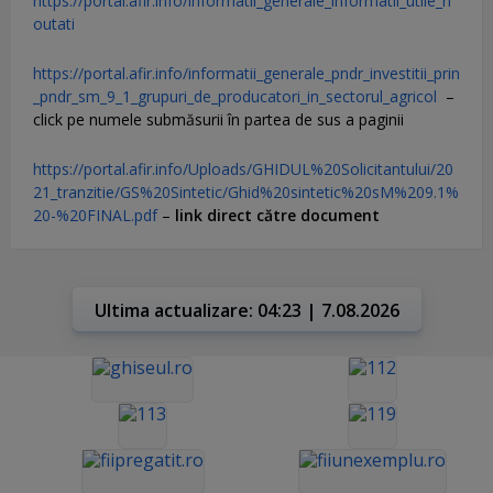
https://portal.afir.info/informatii_generale_informatii_utile_n
outati
https://portal.afir.info/informatii_generale_pndr_investitii_prin
_pndr_sm_9_1_grupuri_de_producatori_in_sectorul_agricol
–
click pe numele submăsurii în partea de sus a paginii
https://portal.afir.info/Uploads/GHIDUL%20Solicitantului/20
21_tranzitie/GS%20Sintetic/Ghid%20sintetic%20sM%209.1%
20-%20FINAL.pdf
–
link direct către document
Ultima actualizare: 04:23 | 7.08.2026