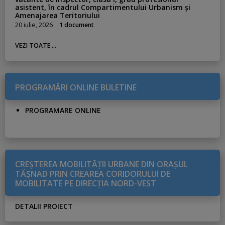
asistent, în cadrul Compartimentului Urbanism și
Amenajarea Teritoriului
20 iulie, 2026
1 document
VEZI TOATE ...
PROGRAMĂRI ONLINE BULETINE
PROGRAMARE ONLINE
CREŞTEREA MOBILITĂŢII URBANE DIN ORAŞUL
TĂŞNAD PRIN CREAREA CORIDORULUI DE
MOBILITATE PE DIRECŢIA NORD-VEST
DETALII PROIECT