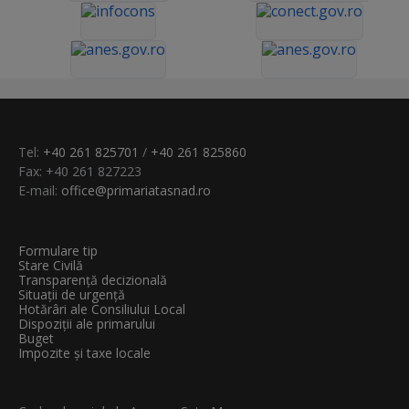
Tel:
+40 261 825701
/
+40 261 825860
Fax: +40 261 827223
E-mail:
office@primariatasnad.ro
Formulare tip
Stare Civilă
Transparenţă decizională
Situații de urgență
Hotărâri ale Consiliului Local
Dispoziții ale primarului
Buget
Impozite și taxe locale