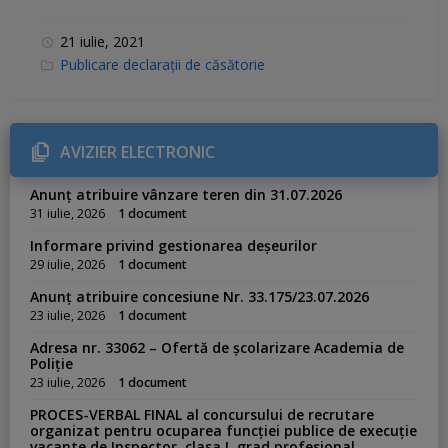
21 iulie, 2021
C
Publicare declarații de căsătorie
a
t
e
g
o
r
AVIZIER ELECTRONIC
i
e
s
Anunț atribuire vânzare teren din 31.07.2026
:
31 iulie, 2026
1 document
Informare privind gestionarea deșeurilor
29 iulie, 2026
1 document
Anunț atribuire concesiune Nr. 33.175/23.07.2026
23 iulie, 2026
1 document
Adresa nr. 33062 – Ofertă de școlarizare Academia de
Poliție
23 iulie, 2026
1 document
PROCES-VERBAL FINAL al concursului de recrutare
organizat pentru ocuparea funcției publice de execuție
vacante de Inspector, clasa I, grad profesional