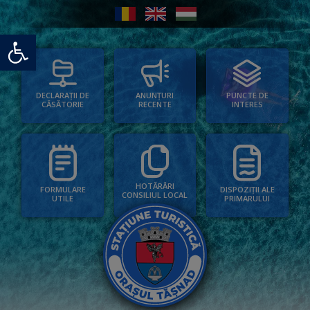
Deschide bara de unelte
PUNCTE DE
ANUNȚURI
DECLARAȚII DE
INTERES
RECENTE
CĂSĂTORIE
HOTĂRÂRI
FORMULARE
DISPOZIȚII ALE
CONSILIUL LOCAL
UTILE
PRIMARULUI