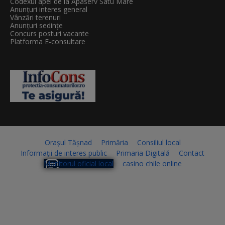
Codexul apei de la Apaserv Satu Mare
Anunțuri interes general
Vânzări terenuri
Anunțuri sedințe
Concurs posturi vacante
Platforma E-consultare
Orașul Tășnad
Primăria
Consiliul local
Informații de interes public
Primaria Digitală
Contact
Monitorul oficial local
casino chile online