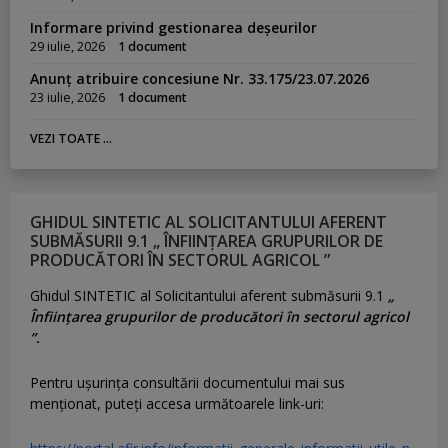
Informare privind gestionarea deșeurilor
29 iulie, 2026
1 document
Anunț atribuire concesiune Nr. 33.175/23.07.2026
23 iulie, 2026
1 document
VEZI TOATE ...
GHIDUL SINTETIC AL SOLICITANTULUI AFERENT
SUBMĂSURII 9.1 „ ÎNFIINȚAREA GRUPURILOR DE
PRODUCĂTORI ÎN SECTORUL AGRICOL ”
Ghidul SINTETIC al Solicitantului aferent submăsurii 9.1
„
Înființarea grupurilor de producători în sectorul agricol
”.
Pentru uşurinţa consultării documentului mai sus
menţionat, puteţi accesa următoarele link-uri: