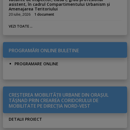
asistent, în cadrul Compartimentului Urbanism și
Amenajarea Teritoriului
20 iulie, 2026
1 document
VEZI TOATE ...
PROGRAMĂRI ONLINE BULETINE
PROGRAMARE ONLINE
CREŞTEREA MOBILITĂŢII URBANE DIN ORAŞUL
TĂŞNAD PRIN CREAREA CORIDORULUI DE
MOBILITATE PE DIRECŢIA NORD-VEST
DETALII PROIECT