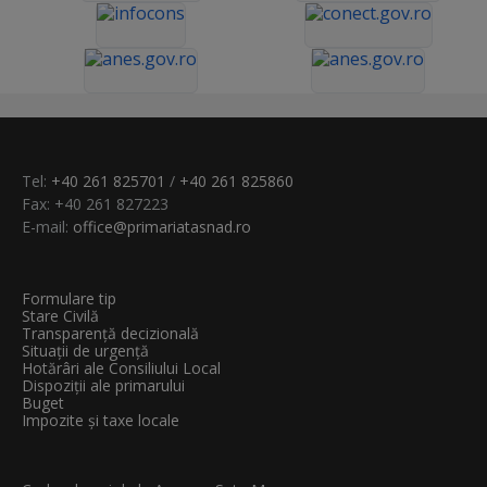
Tel:
+40 261 825701
/
+40 261 825860
Fax: +40 261 827223
E-mail:
office@primariatasnad.ro
Formulare tip
Stare Civilă
Transparenţă decizională
Situații de urgență
Hotărâri ale Consiliului Local
Dispoziții ale primarului
Buget
Impozite și taxe locale