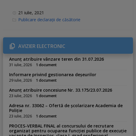
21 iulie, 2021
C
Publicare declarații de căsătorie
a
t
e
g
o
r
AVIZIER ELECTRONIC
i
e
s
Anunț atribuire vânzare teren din 31.07.2026
:
31 iulie, 2026
1 document
Informare privind gestionarea deșeurilor
29 iulie, 2026
1 document
Anunț atribuire concesiune Nr. 33.175/23.07.2026
23 iulie, 2026
1 document
Adresa nr. 33062 – Ofertă de școlarizare Academia de
Poliție
23 iulie, 2026
1 document
PROCES-VERBAL FINAL al concursului de recrutare
organizat pentru ocuparea funcției publice de execuție
vacante de Inspector, clasa I, grad profesional