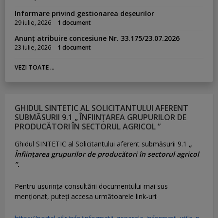
Informare privind gestionarea deșeurilor
29 iulie, 2026
1 document
Anunț atribuire concesiune Nr. 33.175/23.07.2026
23 iulie, 2026
1 document
VEZI TOATE ...
GHIDUL SINTETIC AL SOLICITANTULUI AFERENT
SUBMĂSURII 9.1 „ ÎNFIINȚAREA GRUPURILOR DE
PRODUCĂTORI ÎN SECTORUL AGRICOL ”
Ghidul SINTETIC al Solicitantului aferent submăsurii 9.1
„
Înființarea grupurilor de producători în sectorul agricol
”.
Pentru uşurinţa consultării documentului mai sus
menţionat, puteţi accesa următoarele link-uri: