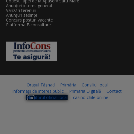
Codexul apei de la Apaserv Satu Mare
Anunțuri interes general
Vânzări terenuri
Anunțuri sedințe
Concurs posturi vacante
Platforma E-consultare
Orașul Tășnad
Primăria
Consiliul local
Informații de interes public
Primaria Digitală
Contact
Monitorul oficial local
casino chile online