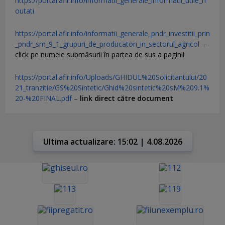
https://portal.afir.info/informatii_generale_informatii_utile_n
outati
https://portal.afir.info/informatii_generale_pndr_investitii_prin
_pndr_sm_9_1_grupuri_de_producatori_in_sectorul_agricol
–
click pe numele submăsurii în partea de sus a paginii
https://portal.afir.info/Uploads/GHIDUL%20Solicitantului/20
21_tranzitie/GS%20Sintetic/Ghid%20sintetic%20sM%209.1%
20-%20FINAL.pdf
–
link direct către document
Ultima actualizare: 15:02 | 4.08.2026