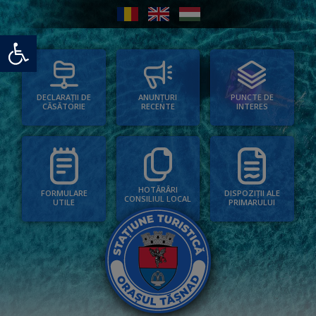
Deschide bara de unelte
PUNCTE DE
ANUNȚURI
DECLARAȚII DE
INTERES
RECENTE
CĂSĂTORIE
HOTĂRÂRI
FORMULARE
DISPOZIȚII ALE
CONSILIUL LOCAL
UTILE
PRIMARULUI