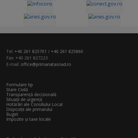
Tel:
+40 261 825701
/
+40 261 825860
Fax: +40 261 827223
E-mail:
office@primariatasnad.ro
Formulare tip
Stare Civilă
Transparenţă decizională
Situații de urgență
Hotărâri ale Consiliului Local
Dispoziții ale primarului
Buget
Impozite și taxe locale