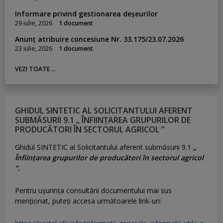
Informare privind gestionarea deșeurilor
29 iulie, 2026
1 document
Anunț atribuire concesiune Nr. 33.175/23.07.2026
23 iulie, 2026
1 document
VEZI TOATE ...
GHIDUL SINTETIC AL SOLICITANTULUI AFERENT
SUBMĂSURII 9.1 „ ÎNFIINȚAREA GRUPURILOR DE
PRODUCĂTORI ÎN SECTORUL AGRICOL ”
Ghidul SINTETIC al Solicitantului aferent submăsurii 9.1
„
Înființarea grupurilor de producători în sectorul agricol
”.
Pentru uşurinţa consultării documentului mai sus
menţionat, puteţi accesa următoarele link-uri: