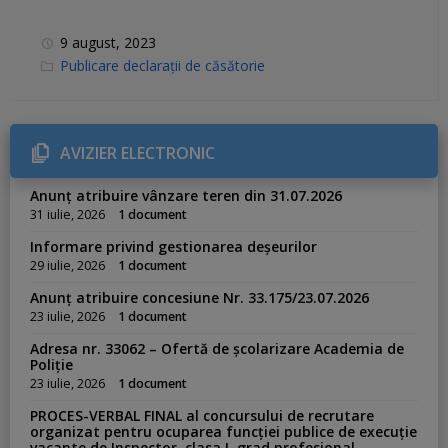
9 august, 2023
C
Publicare declarații de căsătorie
a
t
e
g
o
r
AVIZIER ELECTRONIC
i
e
s
Anunț atribuire vânzare teren din 31.07.2026
:
31 iulie, 2026
1 document
Informare privind gestionarea deșeurilor
29 iulie, 2026
1 document
Anunț atribuire concesiune Nr. 33.175/23.07.2026
23 iulie, 2026
1 document
Adresa nr. 33062 – Ofertă de școlarizare Academia de
Poliție
23 iulie, 2026
1 document
PROCES-VERBAL FINAL al concursului de recrutare
organizat pentru ocuparea funcției publice de execuție
vacante de Inspector, clasa I, grad profesional