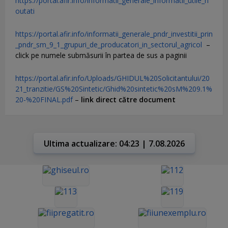
https://portal.afir.info/informatii_generale_informatii_utile_n
outati
https://portal.afir.info/informatii_generale_pndr_investitii_prin
_pndr_sm_9_1_grupuri_de_producatori_in_sectorul_agricol
–
click pe numele submăsurii în partea de sus a paginii
https://portal.afir.info/Uploads/GHIDUL%20Solicitantului/20
21_tranzitie/GS%20Sintetic/Ghid%20sintetic%20sM%209.1%
20-%20FINAL.pdf
–
link direct către document
Ultima actualizare: 04:23 | 7.08.2026