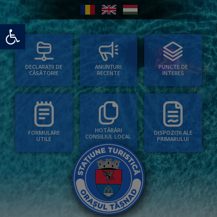
Deschide bara de unelte
PUNCTE DE
ANUNȚURI
DECLARAȚII DE
INTERES
RECENTE
CĂSĂTORIE
HOTĂRÂRI
FORMULARE
DISPOZIȚII ALE
CONSILIUL LOCAL
UTILE
PRIMARULUI