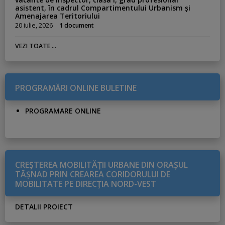
asistent, în cadrul Compartimentului Urbanism și
Amenajarea Teritoriului
20 iulie, 2026
1 document
VEZI TOATE ...
PROGRAMĂRI ONLINE BULETINE
PROGRAMARE ONLINE
CREŞTEREA MOBILITĂŢII URBANE DIN ORAŞUL
TĂŞNAD PRIN CREAREA CORIDORULUI DE
MOBILITATE PE DIRECŢIA NORD-VEST
DETALII PROIECT