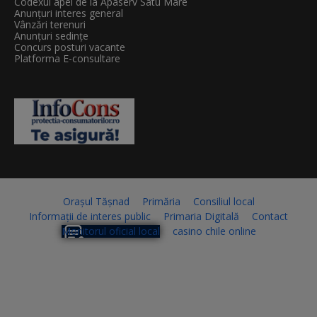
Codexul apei de la Apaserv Satu Mare
Anunțuri interes general
Vânzări terenuri
Anunțuri sedințe
Concurs posturi vacante
Platforma E-consultare
Orașul Tășnad
Primăria
Consiliul local
Informații de interes public
Primaria Digitală
Contact
Monitorul oficial local
casino chile online