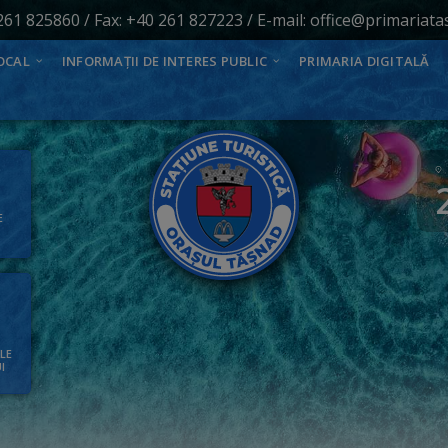
261 825860
/ Fax: +40 261 827223 / E-mail:
office@primariata
OCAL
INFORMAȚII DE INTERES PUBLIC
PRIMARIA DIGITALĂ
E
ALE
I