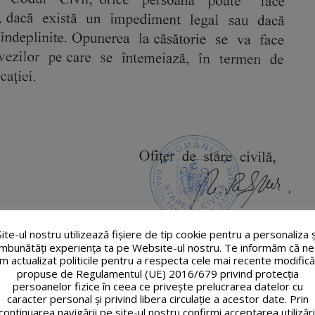
Site-ul nostru utilizează fişiere de tip cookie pentru a personaliza ș
îmbunătăți experiența ta pe Website-ul nostru. Te informăm că ne
m actualizat politicile pentru a respecta cele mai recente modifică
propuse de Regulamentul (UE) 2016/679 privind protecția
persoanelor fizice în ceea ce privește prelucrarea datelor cu
caracter personal și privind libera circulație a acestor date. Prin
continuarea navigării pe site-ul nostru confirmi acceptarea utilizări