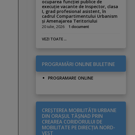
ocuparea funcției publice de
execuție vacante de Inspector, clasa
I, grad profesional asistent, în
cadrul Compartimentului Urbanism
și Amenajarea Teritoriului
20 iulie, 2026
1 document
VEZI TOATE ...
PROGRAMĂRI ONLINE BULETINE
PROGRAMARE ONLINE
CREŞTEREA MOBILITĂŢII URBANE
DIN ORAŞUL TĂŞNAD PRIN
CREAREA CORIDORULUI DE
MOBILITATE PE DIRECŢIA NORD-
VEST