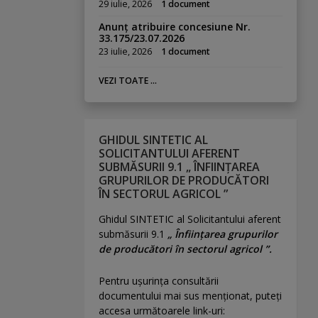
29 iulie, 2026
1 document
Anunț atribuire concesiune Nr.
33.175/23.07.2026
23 iulie, 2026
1 document
VEZI TOATE ...
GHIDUL SINTETIC AL
SOLICITANTULUI AFERENT
SUBMĂSURII 9.1 „ ÎNFIINȚAREA
GRUPURILOR DE PRODUCĂTORI
ÎN SECTORUL AGRICOL ”
Ghidul SINTETIC al Solicitantului aferent
submăsurii 9.1
„ Înființarea grupurilor
de producători în sectorul agricol ”.
Pentru uşurinţa consultării
documentului mai sus menţionat, puteţi
accesa următoarele link-uri: