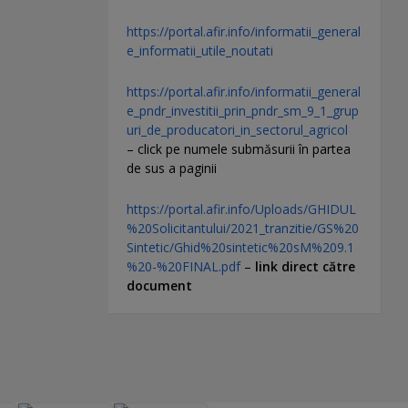
https://portal.afir.info/informatii_general
e_informatii_utile_noutati
https://portal.afir.info/informatii_general
e_pndr_investitii_prin_pndr_sm_9_1_grup
uri_de_producatori_in_sectorul_agricol
– click pe numele submăsurii în partea
de sus a paginii
https://portal.afir.info/Uploads/GHIDUL
%20Solicitantului/2021_tranzitie/GS%20
Sintetic/Ghid%20sintetic%20sM%209.1
%20-%20FINAL.pdf
–
link direct către
document