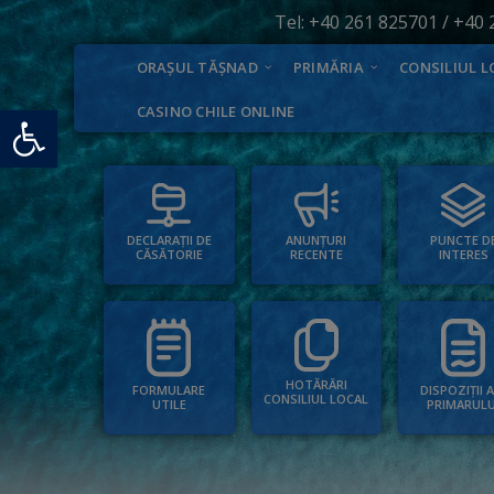
Tel:
+40 261 825701
/
+40 
ORAȘUL TĂȘNAD
PRIMĂRIA
CONSILIUL L
Deschide bara de unelte
CASINO CHILE ONLINE
PUNCTE D
ANUNȚURI
DECLARAȚII DE
INTERES
RECENTE
CĂSĂTORIE
HOTĂRÂRI
FORMULARE
DISPOZIȚII 
CONSILIUL LOCAL
UTILE
PRIMARULU