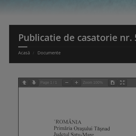
Publicatie de casatorie nr.
Acasă
Documente
Page
1
/
1
Zoom
100%