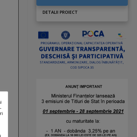
DETALII PROIECT
i
-
ri
i