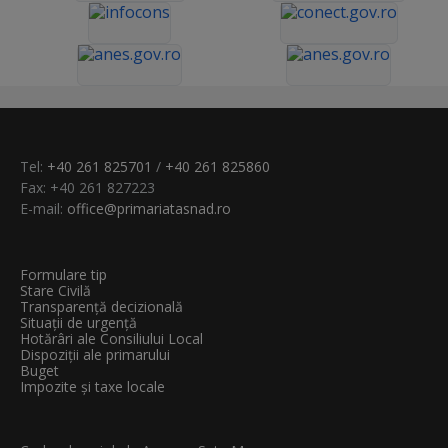
Tel:
+40 261 825701
/
+40 261 825860
Fax: +40 261 827223
E-mail:
office@primariatasnad.ro
Formulare tip
Stare Civilă
Transparenţă decizională
Situații de urgență
Hotărâri ale Consiliului Local
Dispoziții ale primarului
Buget
Impozite și taxe locale