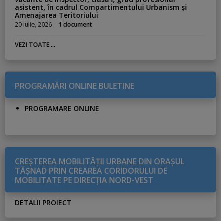
asistent, în cadrul Compartimentului Urbanism și
Amenajarea Teritoriului
20 iulie, 2026
1 document
VEZI TOATE ...
PROGRAMĂRI ONLINE BULETINE
PROGRAMARE ONLINE
CREŞTEREA MOBILITĂŢII URBANE DIN ORAŞUL
TĂŞNAD PRIN CREAREA CORIDORULUI DE
MOBILITATE PE DIRECŢIA NORD-VEST
DETALII PROIECT