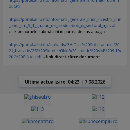
https://portal.afir.info/informatii_generale_informatii_utile_n
outati
https://portal.afir.info/informatii_generale_pndr_investitii_prin
_pndr_sm_9_1_grupuri_de_producatori_in_sectorul_agricol
–
click pe numele submăsurii în partea de sus a paginii
https://portal.afir.info/Uploads/GHIDUL%20Solicitantului/20
21_tranzitie/GS%20Sintetic/Ghid%20sintetic%20sM%209.1%
20-%20FINAL.pdf
–
link direct către document
Ultima actualizare: 04:23 | 7.08.2026