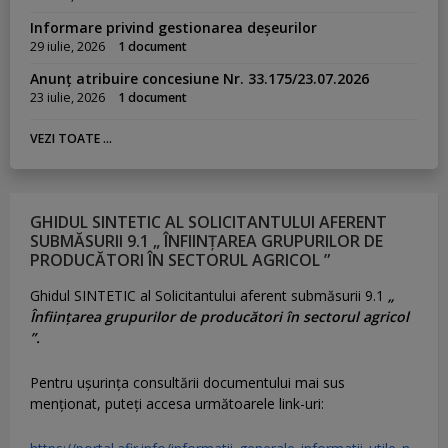
Informare privind gestionarea deșeurilor
29 iulie, 2026
1 document
Anunț atribuire concesiune Nr. 33.175/23.07.2026
23 iulie, 2026
1 document
VEZI TOATE ...
GHIDUL SINTETIC AL SOLICITANTULUI AFERENT
SUBMĂSURII 9.1 „ ÎNFIINȚAREA GRUPURILOR DE
PRODUCĂTORI ÎN SECTORUL AGRICOL ”
Ghidul SINTETIC al Solicitantului aferent submăsurii 9.1
„
Înființarea grupurilor de producători în sectorul agricol
”.
Pentru uşurinţa consultării documentului mai sus
menţionat, puteţi accesa următoarele link-uri: