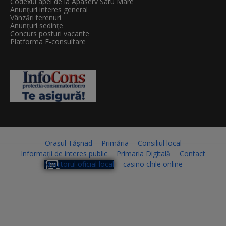
Codexul apei de la Apaserv Satu Mare
Anunțuri interes general
Vânzări terenuri
Anunțuri sedințe
Concurs posturi vacante
Platforma E-consultare
Orașul Tășnad
Primăria
Consiliul local
Informații de interes public
Primaria Digitală
Contact
Monitorul oficial local
casino chile online