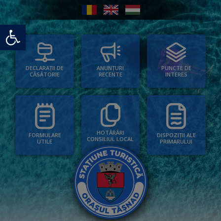
Deschide bara de unelte
PUNCTE DE
ANUNȚURI
DECLARAȚII DE
INTERES
RECENTE
CĂSĂTORIE
HOTĂRÂRI
FORMULARE
DISPOZIȚII ALE
CONSILIUL LOCAL
UTILE
PRIMARULUI