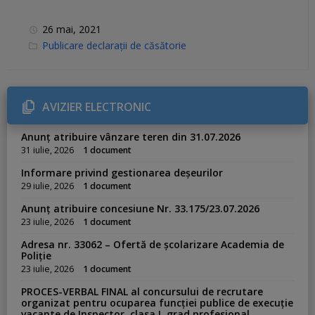
26 mai, 2021
C
Publicare declarații de căsătorie
a
t
e
g
o
r
AVIZIER ELECTRONIC
i
e
s
Anunț atribuire vânzare teren din 31.07.2026
:
31 iulie, 2026
1 document
Informare privind gestionarea deșeurilor
29 iulie, 2026
1 document
Anunț atribuire concesiune Nr. 33.175/23.07.2026
23 iulie, 2026
1 document
Adresa nr. 33062 – Ofertă de școlarizare Academia de
Poliție
23 iulie, 2026
1 document
PROCES-VERBAL FINAL al concursului de recrutare
organizat pentru ocuparea funcției publice de execuție
vacante de Inspector, clasa I, grad profesional