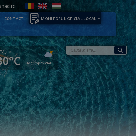
snad.ro
CONTACT
MONITORUL OFICIAL LOCAL
Tăşnad
30°C
Nori împrăștiați