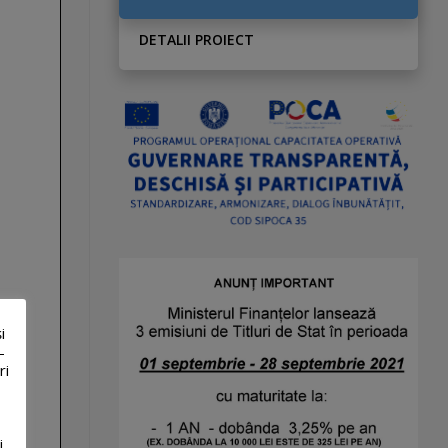
DETALII PROIECT
i
-
ri
i