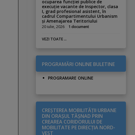
ocuparea funcției publice de
execuție vacante de Inspector, clasa
I, grad profesional asistent, în
cadrul Compartimentului Urbanism
și Amenajarea Teritoriului
20 iulie, 2026
1 document
VEZI TOATE ...
PROGRAMĂRI ONLINE BULETINE
PROGRAMARE ONLINE
CREŞTEREA MOBILITĂŢII URBANE
DIN ORAŞUL TĂŞNAD PRIN
CREAREA CORIDORULUI DE
MOBILITATE PE DIRECŢIA NORD-
VEST