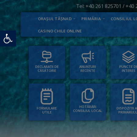
Tel:
+40 261 825701
/
+40 
ORAȘUL TĂȘNAD
PRIMĂRIA
CONSILIUL L
Deschide bara de unelte
CASINO CHILE ONLINE
PUNCTE D
ANUNȚURI
DECLARAȚII DE
INTERES
RECENTE
CĂSĂTORIE
HOTĂRÂRI
FORMULARE
DISPOZIȚII 
CONSILIUL LOCAL
UTILE
PRIMARULU