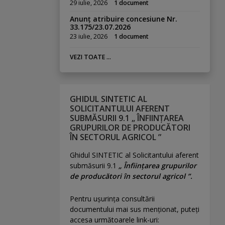
29 iulie, 2026
1 document
Anunț atribuire concesiune Nr.
33.175/23.07.2026
23 iulie, 2026
1 document
VEZI TOATE ...
GHIDUL SINTETIC AL
SOLICITANTULUI AFERENT
SUBMĂSURII 9.1 „ ÎNFIINȚAREA
GRUPURILOR DE PRODUCĂTORI
ÎN SECTORUL AGRICOL ”
Ghidul SINTETIC al Solicitantului aferent
submăsurii 9.1
„ Înființarea grupurilor
de producători în sectorul agricol ”.
Pentru uşurinţa consultării
documentului mai sus menţionat, puteţi
accesa următoarele link-uri: