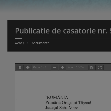
Publicatie de casatorie nr.
Acasă
Documente
Page
1
/
1
Zoom
100%