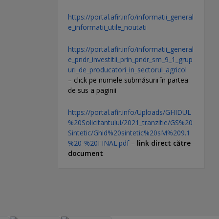
https://portal.afir.info/informatii_general
e_informatii_utile_noutati
https://portal.afir.info/informatii_general
e_pndr_investitii_prin_pndr_sm_9_1_grup
uri_de_producatori_in_sectorul_agricol
– click pe numele submăsurii în partea
de sus a paginii
https://portal.afir.info/Uploads/GHIDUL
%20Solicitantului/2021_tranzitie/GS%20
Sintetic/Ghid%20sintetic%20sM%209.1
%20-%20FINAL.pdf
–
link direct către
document