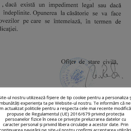
Site-ul nostru utilizează fişiere de tip cookie pentru a personaliza ș
îmbunătăți experiența ta pe Website-ul nostru. Te informăm că ne
m actualizat politicile pentru a respecta cele mai recente modifică
propuse de Regulamentul (UE) 2016/679 privind protecția
persoanelor fizice în ceea ce privește prelucrarea datelor cu
caracter personal și privind libera circulație a acestor date. Prin
continuarea navigării pe site-ul nostru confirmi acceptarea utilizări