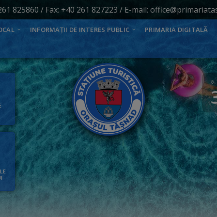
261 825860
/ Fax: +40 261 827223 / E-mail:
office@primariata
OCAL
INFORMAȚII DE INTERES PUBLIC
PRIMARIA DIGITALĂ
E
ALE
I