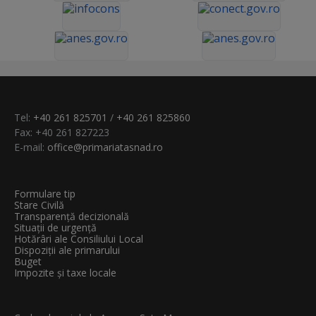
Tel:
+40 261 825701
/
+40 261 825860
Fax: +40 261 827223
E-mail:
office@primariatasnad.ro
Formulare tip
Stare Civilă
Transparenţă decizională
Situații de urgență
Hotărâri ale Consiliului Local
Dispoziții ale primarului
Buget
Impozite și taxe locale