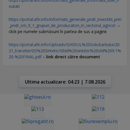
https://portal.afir.info/informatii_generale_informatii_utile_n
outati
https://portal.afir.info/informatii_generale_pndr_investitii_prin
_pndr_sm_9_1_grupuri_de_producatori_in_sectorul_agricol
–
click pe numele submăsurii în partea de sus a paginii
https://portal.afir.info/Uploads/GHIDUL%20Solicitantului/20
21_tranzitie/GS%20Sintetic/Ghid%20sintetic%20sM%209.1%
20-%20FINAL.pdf
–
link direct către document
Ultima actualizare: 04:23 | 7.08.2026