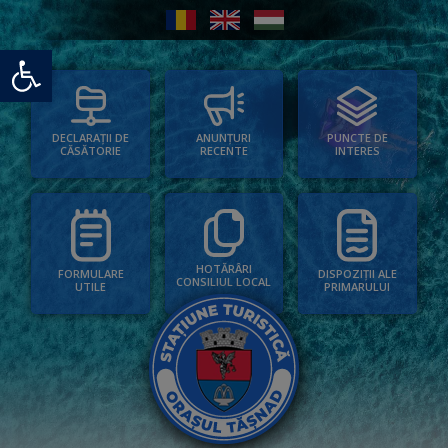
Deschide bara de unelte
PUNCTE DE
ANUNȚURI
DECLARAȚII DE
INTERES
RECENTE
CĂSĂTORIE
HOTĂRÂRI
FORMULARE
DISPOZIȚII ALE
CONSILIUL LOCAL
UTILE
PRIMARULUI