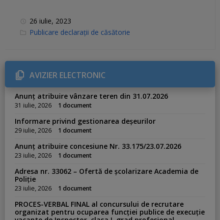
26 iulie, 2023
C
Publicare declarații de căsătorie
a
t
e
g
o
r
AVIZIER ELECTRONIC
i
e
s
Anunț atribuire vânzare teren din 31.07.2026
:
31 iulie, 2026
1 document
Informare privind gestionarea deșeurilor
29 iulie, 2026
1 document
Anunț atribuire concesiune Nr. 33.175/23.07.2026
23 iulie, 2026
1 document
Adresa nr. 33062 – Ofertă de școlarizare Academia de
Poliție
23 iulie, 2026
1 document
PROCES-VERBAL FINAL al concursului de recrutare
organizat pentru ocuparea funcției publice de execuție
vacante de Inspector, clasa I, grad profesional