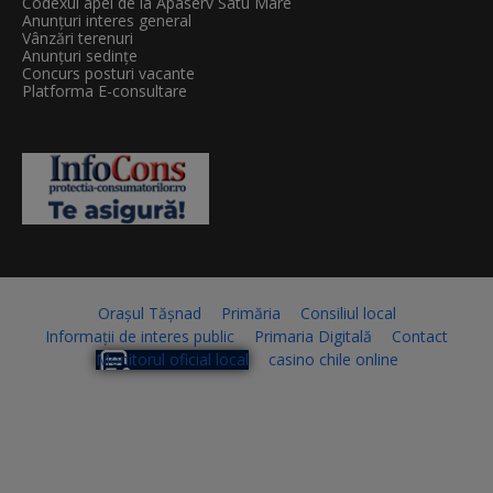
Codexul apei de la Apaserv Satu Mare
Anunțuri interes general
Vânzări terenuri
Anunțuri sedințe
Concurs posturi vacante
Platforma E-consultare
Orașul Tășnad
Primăria
Consiliul local
Informații de interes public
Primaria Digitală
Contact
Monitorul oficial local
casino chile online