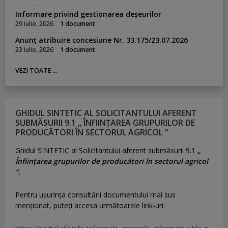
Informare privind gestionarea deșeurilor
29 iulie, 2026
1 document
Anunț atribuire concesiune Nr. 33.175/23.07.2026
23 iulie, 2026
1 document
VEZI TOATE ...
GHIDUL SINTETIC AL SOLICITANTULUI AFERENT
SUBMĂSURII 9.1 „ ÎNFIINȚAREA GRUPURILOR DE
PRODUCĂTORI ÎN SECTORUL AGRICOL ”
Ghidul SINTETIC al Solicitantului aferent submăsurii 9.1
„
Înființarea grupurilor de producători în sectorul agricol
”.
Pentru uşurinţa consultării documentului mai sus
menţionat, puteţi accesa următoarele link-uri: