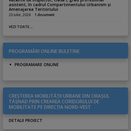
asistent, în cadrul Compartimentului Urbanism și
Amenajarea Teritoriului
20 iulie, 2026
1 document
VEZI TOATE ...
PROGRAMĂRI ONLINE BULETINE
PROGRAMARE ONLINE
CREŞTEREA MOBILITĂŢII URBANE DIN ORAŞUL
TĂŞNAD PRIN CREAREA CORIDORULUI DE
MOBILITATE PE DIRECŢIA NORD-VEST
DETALII PROIECT