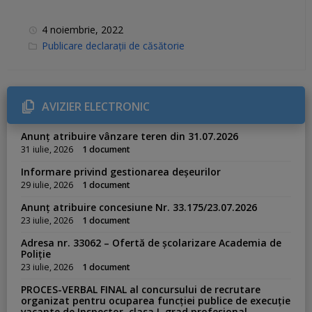
4 noiembrie, 2022
C
Publicare declarații de căsătorie
a
t
e
g
o
r
AVIZIER ELECTRONIC
i
e
s
Anunț atribuire vânzare teren din 31.07.2026
:
31 iulie, 2026
1 document
Informare privind gestionarea deșeurilor
29 iulie, 2026
1 document
Anunț atribuire concesiune Nr. 33.175/23.07.2026
23 iulie, 2026
1 document
Adresa nr. 33062 – Ofertă de școlarizare Academia de
Poliție
23 iulie, 2026
1 document
PROCES-VERBAL FINAL al concursului de recrutare
organizat pentru ocuparea funcției publice de execuție
vacante de Inspector, clasa I, grad profesional