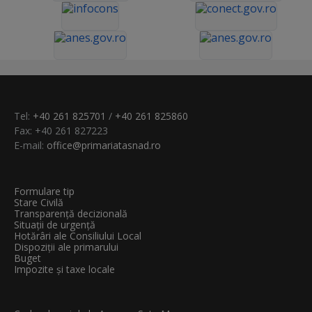
Tel:
+40 261 825701
/
+40 261 825860
Fax: +40 261 827223
E-mail:
office@primariatasnad.ro
Formulare tip
Stare Civilă
Transparenţă decizională
Situații de urgență
Hotărâri ale Consiliului Local
Dispoziții ale primarului
Buget
Impozite și taxe locale