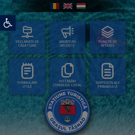
Deschide bara de unelte
PUNCTE DE
ANUNȚURI
DECLARAȚII DE
INTERES
RECENTE
CĂSĂTORIE
HOTĂRÂRI
FORMULARE
DISPOZIȚII ALE
CONSILIUL LOCAL
UTILE
PRIMARULUI