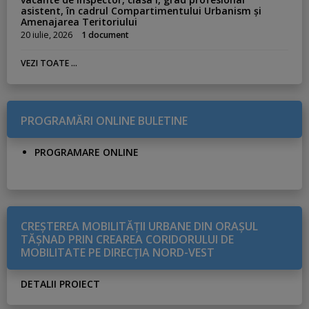
asistent, în cadrul Compartimentului Urbanism și
Amenajarea Teritoriului
20 iulie, 2026
1 document
VEZI TOATE ...
PROGRAMĂRI ONLINE BULETINE
PROGRAMARE ONLINE
CREŞTEREA MOBILITĂŢII URBANE DIN ORAŞUL
TĂŞNAD PRIN CREAREA CORIDORULUI DE
MOBILITATE PE DIRECŢIA NORD-VEST
DETALII PROIECT