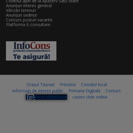
Codexul apei de la Apaserv Satu Mare
Anunțuri interes general
Vânzări terenuri
Anunțuri sedințe
Concurs posturi vacante
Platforma E-consultare
Orașul Tășnad
Primăria
Consiliul local
Informații de interes public
Primaria Digitală
Contact
Monitorul oficial local
casino chile online