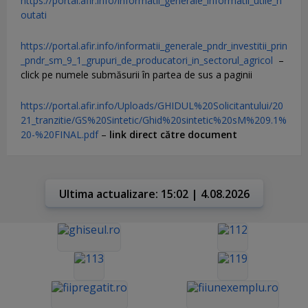
https://portal.afir.info/informatii_generale_informatii_utile_n
outati
https://portal.afir.info/informatii_generale_pndr_investitii_prin
_pndr_sm_9_1_grupuri_de_producatori_in_sectorul_agricol
–
click pe numele submăsurii în partea de sus a paginii
https://portal.afir.info/Uploads/GHIDUL%20Solicitantului/20
21_tranzitie/GS%20Sintetic/Ghid%20sintetic%20sM%209.1%
20-%20FINAL.pdf
–
link direct către document
Ultima actualizare: 15:02 | 4.08.2026