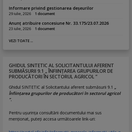
Informare privind gestionarea deșeurilor
29 iulie, 2026
1 document
Anunț atribuire concesiune Nr. 33.175/23.07.2026
23 iulie, 2026
1 document
VEZI TOATE ...
GHIDUL SINTETIC AL SOLICITANTULUI AFERENT
SUBMĂSURII 9.1 „ ÎNFIINȚAREA GRUPURILOR DE
PRODUCĂTORI ÎN SECTORUL AGRICOL ”
Ghidul SINTETIC al Solicitantului aferent submăsurii 9.1
„
Înființarea grupurilor de producători în sectorul agricol
”.
Pentru uşurinţa consultării documentului mai sus
menţionat, puteţi accesa următoarele link-uri: