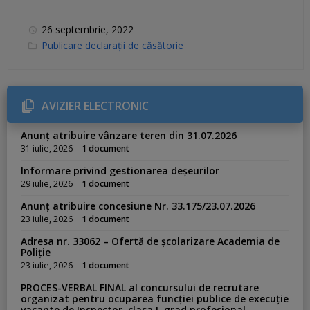
26 septembrie, 2022
C
Publicare declarații de căsătorie
a
t
e
g
o
r
AVIZIER ELECTRONIC
i
e
s
Anunț atribuire vânzare teren din 31.07.2026
:
31 iulie, 2026
1 document
Informare privind gestionarea deșeurilor
29 iulie, 2026
1 document
Anunț atribuire concesiune Nr. 33.175/23.07.2026
23 iulie, 2026
1 document
Adresa nr. 33062 – Ofertă de școlarizare Academia de
Poliție
23 iulie, 2026
1 document
PROCES-VERBAL FINAL al concursului de recrutare
organizat pentru ocuparea funcției publice de execuție
vacante de Inspector, clasa I, grad profesional