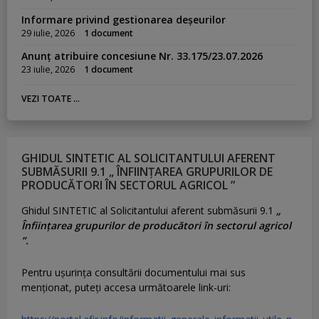
Informare privind gestionarea deșeurilor
29 iulie, 2026
1 document
Anunț atribuire concesiune Nr. 33.175/23.07.2026
23 iulie, 2026
1 document
VEZI TOATE ...
GHIDUL SINTETIC AL SOLICITANTULUI AFERENT
SUBMĂSURII 9.1 „ ÎNFIINȚAREA GRUPURILOR DE
PRODUCĂTORI ÎN SECTORUL AGRICOL ”
Ghidul SINTETIC al Solicitantului aferent submăsurii 9.1
„
Înființarea grupurilor de producători în sectorul agricol
”.
Pentru uşurinţa consultării documentului mai sus
menţionat, puteţi accesa următoarele link-uri: