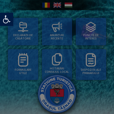
Deschide bara de unelte
PUNCTE DE
ANUNȚURI
DECLARAȚII DE
INTERES
RECENTE
CĂSĂTORIE
HOTĂRÂRI
FORMULARE
DISPOZIȚII ALE
CONSILIUL LOCAL
UTILE
PRIMARULUI