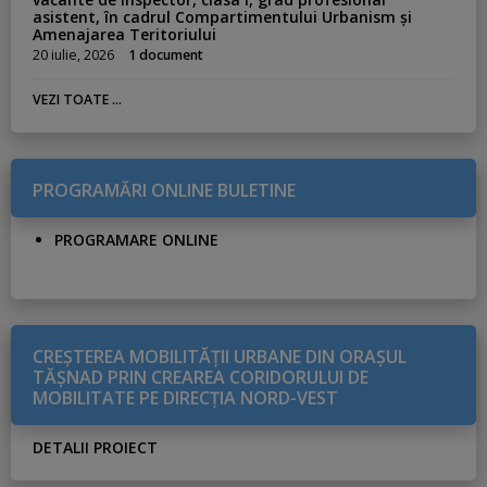
asistent, în cadrul Compartimentului Urbanism și
Amenajarea Teritoriului
20 iulie, 2026
1 document
VEZI TOATE ...
PROGRAMĂRI ONLINE BULETINE
PROGRAMARE ONLINE
CREŞTEREA MOBILITĂŢII URBANE DIN ORAŞUL
TĂŞNAD PRIN CREAREA CORIDORULUI DE
MOBILITATE PE DIRECŢIA NORD-VEST
DETALII PROIECT