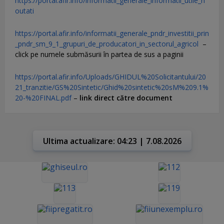
https://portal.afir.info/informatii_generale_informatii_utile_n
outati
https://portal.afir.info/informatii_generale_pndr_investitii_prin
_pndr_sm_9_1_grupuri_de_producatori_in_sectorul_agricol
–
click pe numele submăsurii în partea de sus a paginii
https://portal.afir.info/Uploads/GHIDUL%20Solicitantului/20
21_tranzitie/GS%20Sintetic/Ghid%20sintetic%20sM%209.1%
20-%20FINAL.pdf
–
link direct către document
Ultima actualizare: 04:23 | 7.08.2026