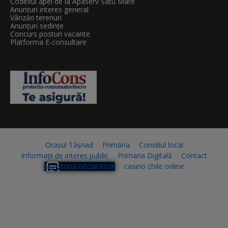
Codexul apei de la Apaserv Satu Mare
Anunțuri interes general
Vânzări terenuri
Anunțuri sedințe
Concurs posturi vacante
Platforma E-consultare
Orașul Tășnad
Primăria
Consiliul local
Informații de interes public
Primaria Digitală
Contact
Monitorul oficial local
casino chile online