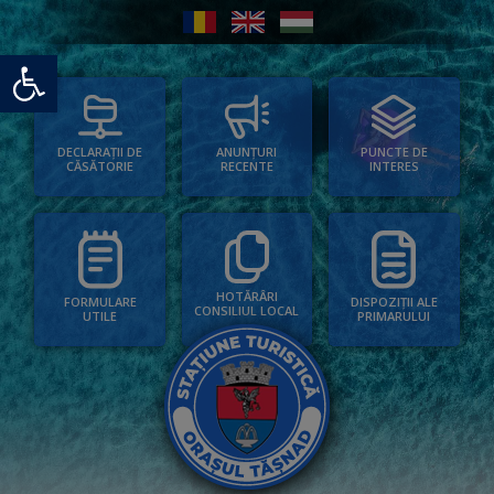
Deschide bara de unelte
PUNCTE DE
ANUNȚURI
DECLARAȚII DE
INTERES
RECENTE
CĂSĂTORIE
HOTĂRÂRI
FORMULARE
DISPOZIȚII ALE
CONSILIUL LOCAL
UTILE
PRIMARULUI