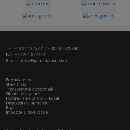
Tel:
+40 261 825701
/
+40 261 825860
Fax: +40 261 827223
E-mail:
office@primariatasnad.ro
Formulare tip
Stare Civilă
Transparenţă decizională
Situații de urgență
Hotărâri ale Consiliului Local
Dispoziții ale primarului
Buget
Impozite și taxe locale