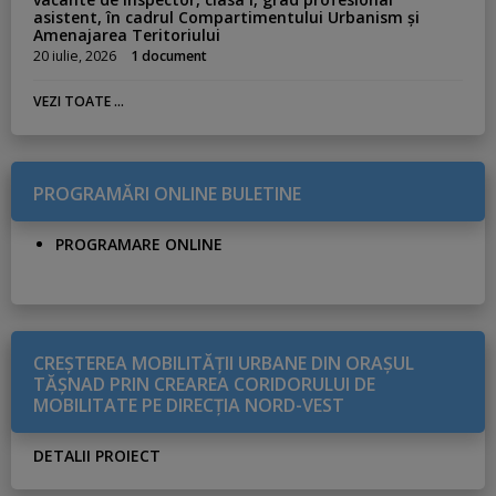
asistent, în cadrul Compartimentului Urbanism și
Amenajarea Teritoriului
20 iulie, 2026
1 document
VEZI TOATE ...
PROGRAMĂRI ONLINE BULETINE
PROGRAMARE ONLINE
CREŞTEREA MOBILITĂŢII URBANE DIN ORAŞUL
TĂŞNAD PRIN CREAREA CORIDORULUI DE
MOBILITATE PE DIRECŢIA NORD-VEST
DETALII PROIECT