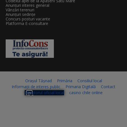
Codexul apei de la Apaserv Satu Mare
Anunțuri interes general
Vânzări terenuri
Anunțuri sedințe
Concurs posturi vacante
Platforma E-consultare
Orașul Tășnad
Primăria
Consiliul local
Informații de interes public
Primaria Digitală
Contact
Monitorul oficial local
casino chile online