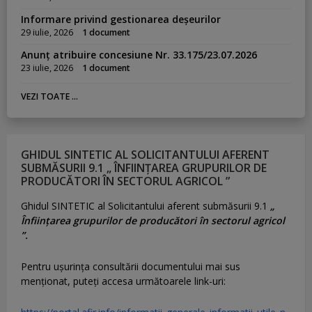
Informare privind gestionarea deșeurilor
29 iulie, 2026
1 document
Anunț atribuire concesiune Nr. 33.175/23.07.2026
23 iulie, 2026
1 document
VEZI TOATE ...
GHIDUL SINTETIC AL SOLICITANTULUI AFERENT
SUBMĂSURII 9.1 „ ÎNFIINȚAREA GRUPURILOR DE
PRODUCĂTORI ÎN SECTORUL AGRICOL ”
Ghidul SINTETIC al Solicitantului aferent submăsurii 9.1
„
Înființarea grupurilor de producători în sectorul agricol
”.
Pentru uşurinţa consultării documentului mai sus
menţionat, puteţi accesa următoarele link-uri: