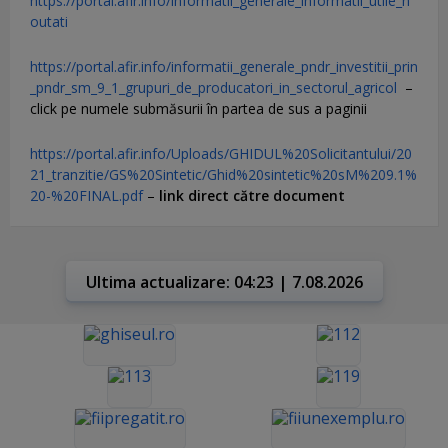
https://portal.afir.info/informatii_generale_informatii_utile_n
outati
https://portal.afir.info/informatii_generale_pndr_investitii_prin
_pndr_sm_9_1_grupuri_de_producatori_in_sectorul_agricol
–
click pe numele submăsurii în partea de sus a paginii
https://portal.afir.info/Uploads/GHIDUL%20Solicitantului/20
21_tranzitie/GS%20Sintetic/Ghid%20sintetic%20sM%209.1%
20-%20FINAL.pdf
–
link direct către document
Ultima actualizare: 04:23 | 7.08.2026