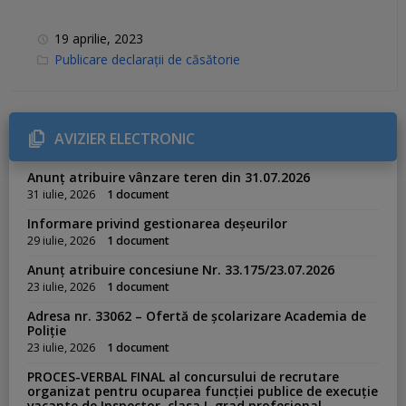
19 aprilie, 2023
C
Publicare declarații de căsătorie
a
t
e
g
o
r
AVIZIER ELECTRONIC
i
e
s
Anunț atribuire vânzare teren din 31.07.2026
:
31 iulie, 2026
1 document
Informare privind gestionarea deșeurilor
29 iulie, 2026
1 document
Anunț atribuire concesiune Nr. 33.175/23.07.2026
23 iulie, 2026
1 document
Adresa nr. 33062 – Ofertă de școlarizare Academia de
Poliție
23 iulie, 2026
1 document
PROCES-VERBAL FINAL al concursului de recrutare
organizat pentru ocuparea funcției publice de execuție
vacante de Inspector, clasa I, grad profesional