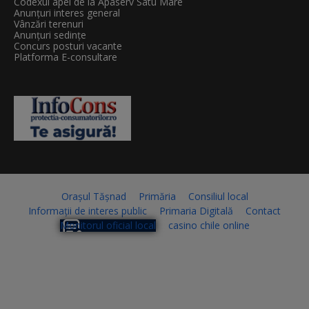
Codexul apei de la Apaserv Satu Mare
Anunțuri interes general
Vânzări terenuri
Anunțuri sedințe
Concurs posturi vacante
Platforma E-consultare
Orașul Tășnad
Primăria
Consiliul local
Informații de interes public
Primaria Digitală
Contact
Monitorul oficial local
casino chile online