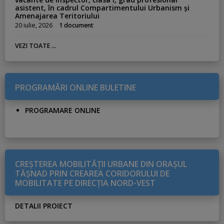
asistent, în cadrul Compartimentului Urbanism și
Amenajarea Teritoriului
20 iulie, 2026
1 document
VEZI TOATE ...
PROGRAMĂRI ONLINE BULETINE
PROGRAMARE ONLINE
CREŞTEREA MOBILITĂŢII URBANE DIN ORAŞUL
TĂŞNAD PRIN CREAREA CORIDORULUI DE
MOBILITATE PE DIRECŢIA NORD-VEST
DETALII PROIECT