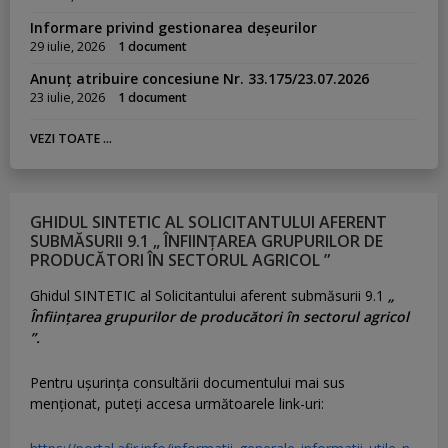
Informare privind gestionarea deșeurilor
29 iulie, 2026
1 document
Anunț atribuire concesiune Nr. 33.175/23.07.2026
23 iulie, 2026
1 document
VEZI TOATE ...
GHIDUL SINTETIC AL SOLICITANTULUI AFERENT
SUBMĂSURII 9.1 „ ÎNFIINȚAREA GRUPURILOR DE
PRODUCĂTORI ÎN SECTORUL AGRICOL ”
Ghidul SINTETIC al Solicitantului aferent submăsurii 9.1
„
Înființarea grupurilor de producători în sectorul agricol
”.
Pentru uşurinţa consultării documentului mai sus
menţionat, puteţi accesa următoarele link-uri: