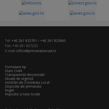
Tel:
+40 261 825701
/
+40 261 825860
Fax: +40 261 827223
E-mail:
office@primariatasnad.ro
Formulare tip
Stare Civilă
Transparenţă decizională
Situații de urgență
Hotărâri ale Consiliului Local
Dispoziții ale primarului
Buget
Impozite și taxe locale