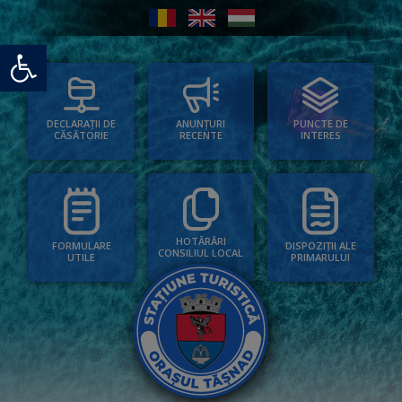
Deschide bara de unelte
PUNCTE DE
ANUNȚURI
DECLARAȚII DE
INTERES
RECENTE
CĂSĂTORIE
HOTĂRÂRI
FORMULARE
DISPOZIȚII ALE
CONSILIUL LOCAL
UTILE
PRIMARULUI