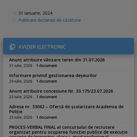
31 ianuarie, 2024
C
Publicare declarații de căsătorie
a
t
e
g
o
r
AVIZIER ELECTRONIC
i
e
s
Anunț atribuire vânzare teren din 31.07.2026
:
31 iulie, 2026
1 document
Informare privind gestionarea deșeurilor
29 iulie, 2026
1 document
Anunț atribuire concesiune Nr. 33.175/23.07.2026
23 iulie, 2026
1 document
Adresa nr. 33062 – Ofertă de școlarizare Academia de
Poliție
23 iulie, 2026
1 document
PROCES-VERBAL FINAL al concursului de recrutare
organizat pentru ocuparea funcției publice de execuție
vacante de Inspector, clasa I, grad profesional