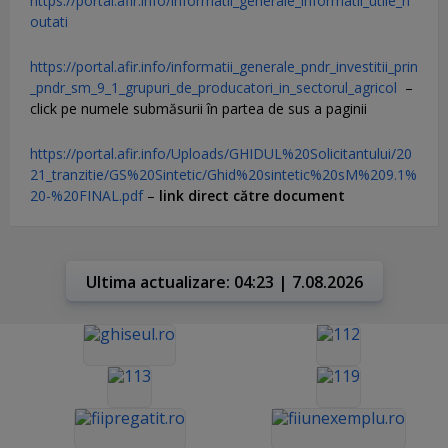
https://portal.afir.info/informatii_generale_informatii_utile_n
outati
https://portal.afir.info/informatii_generale_pndr_investitii_prin
_pndr_sm_9_1_grupuri_de_producatori_in_sectorul_agricol
–
click pe numele submăsurii în partea de sus a paginii
https://portal.afir.info/Uploads/GHIDUL%20Solicitantului/20
21_tranzitie/GS%20Sintetic/Ghid%20sintetic%20sM%209.1%
20-%20FINAL.pdf
–
link direct către document
Ultima actualizare: 04:23 | 7.08.2026