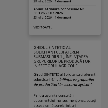
29 iulie, 2026
1 document
Anunț atribuire concesiune Nr.
33.175/23.07.2026
23 iulie, 2026
1 document
VEZI TOATE ...
GHIDUL SINTETIC AL
SOLICITANTULUI AFERENT
SUBMĂSURII 9.1 „ ÎNFIINȚAREA
GRUPURILOR DE PRODUCĂTORI
ÎN SECTORUL AGRICOL ”
Ghidul SINTETIC al Solicitantului aferent
submăsurii 9.1
„ Înființarea grupurilor
de producători în sectorul agricol ”.
Pentru uşurinţa consultării
documentului mai sus menţionat, puteţi
accesa următoarele link-uri: