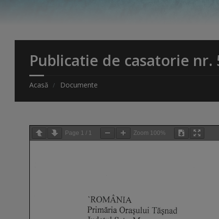
Publicatie de casatorie nr.
Acasă
Documente
Page
1
/
1
Zoom
100%