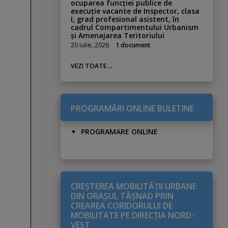
ocuparea funcției publice de
execuție vacante de Inspector, clasa
I, grad profesional asistent, în
cadrul Compartimentului Urbanism
și Amenajarea Teritoriului
20 iulie, 2026
1 document
VEZI TOATE ...
PROGRAMĂRI ONLINE BULETINE
PROGRAMARE ONLINE
CREŞTEREA MOBILITĂŢII URBANE
DIN ORAŞUL TĂŞNAD PRIN
CREAREA CORIDORULUI DE
MOBILITATE PE DIRECŢIA NORD-
VEST