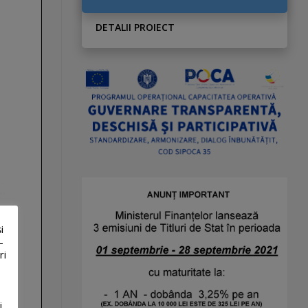
DETALII PROIECT
i
-
ri
i