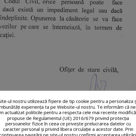
Site-ul nostru utilizează fişiere de tip cookie pentru a personaliza ș
îmbunătăți experiența ta pe Website-ul nostru. Te informăm că ne
m actualizat politicile pentru a respecta cele mai recente modifică
propuse de Regulamentul (UE) 2016/679 privind protecția
persoanelor fizice în ceea ce privește prelucrarea datelor cu
caracter personal și privind libera circulație a acestor date. Prin
continuarea navigării pe site-ul nostru confirmi acceptarea utilizări