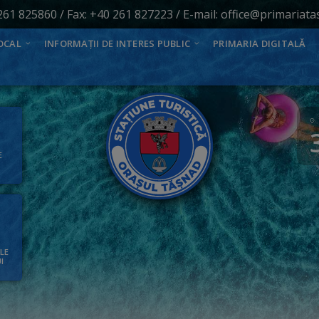
261 825860
/ Fax: +40 261 827223 / E-mail:
office@primariata
OCAL
INFORMAȚII DE INTERES PUBLIC
PRIMARIA DIGITALĂ
E
ALE
I