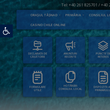
Tel:
+40 261 825701
/
+40 
ORAȘUL TĂȘNAD
PRIMĂRIA
CONSILIUL L
Deschide bara de unelte
CASINO CHILE ONLINE
PUNCTE D
ANUNȚURI
DECLARAȚII DE
INTERES
RECENTE
CĂSĂTORIE
HOTĂRÂRI
FORMULARE
DISPOZIȚII 
CONSILIUL LOCAL
UTILE
PRIMARULU