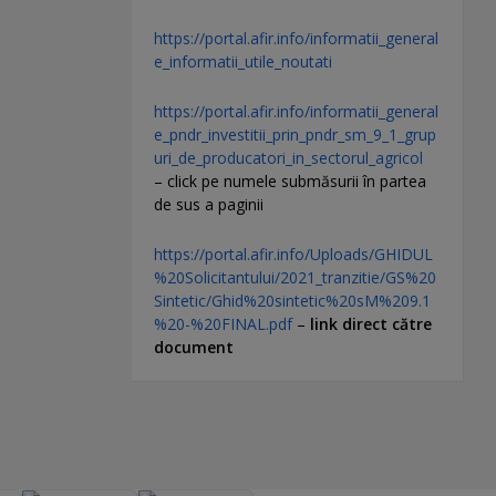
https://portal.afir.info/informatii_general
e_informatii_utile_noutati
https://portal.afir.info/informatii_general
e_pndr_investitii_prin_pndr_sm_9_1_grup
uri_de_producatori_in_sectorul_agricol
– click pe numele submăsurii în partea
de sus a paginii
https://portal.afir.info/Uploads/GHIDUL
%20Solicitantului/2021_tranzitie/GS%20
Sintetic/Ghid%20sintetic%20sM%209.1
%20-%20FINAL.pdf
–
link direct către
document