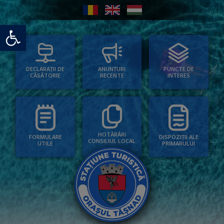
Deschide bara de unelte
PUNCTE DE
ANUNȚURI
DECLARAȚII DE
INTERES
RECENTE
CĂSĂTORIE
HOTĂRÂRI
FORMULARE
DISPOZIȚII ALE
CONSILIUL LOCAL
UTILE
PRIMARULUI