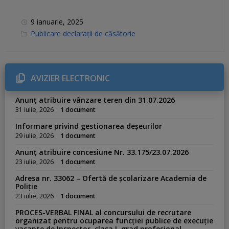
9 ianuarie, 2025
C
Publicare declarații de căsătorie
a
t
e
g
o
r
AVIZIER ELECTRONIC
i
e
s
Anunț atribuire vânzare teren din 31.07.2026
:
31 iulie, 2026
1 document
Informare privind gestionarea deșeurilor
29 iulie, 2026
1 document
Anunț atribuire concesiune Nr. 33.175/23.07.2026
23 iulie, 2026
1 document
Adresa nr. 33062 – Ofertă de școlarizare Academia de
Poliție
23 iulie, 2026
1 document
PROCES-VERBAL FINAL al concursului de recrutare
organizat pentru ocuparea funcției publice de execuție
vacante de Inspector, clasa I, grad profesional