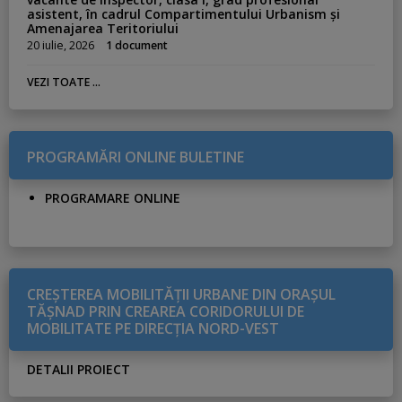
asistent, în cadrul Compartimentului Urbanism și
Amenajarea Teritoriului
20 iulie, 2026
1 document
VEZI TOATE ...
PROGRAMĂRI ONLINE BULETINE
PROGRAMARE ONLINE
CREŞTEREA MOBILITĂŢII URBANE DIN ORAŞUL
TĂŞNAD PRIN CREAREA CORIDORULUI DE
MOBILITATE PE DIRECŢIA NORD-VEST
DETALII PROIECT