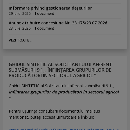
Informare privind gestionarea deșeurilor
29 iulie, 2026
1 document
Anunț atribuire concesiune Nr. 33.175/23.07.2026
23 iulie, 2026
1 document
VEZI TOATE ...
GHIDUL SINTETIC AL SOLICITANTULUI AFERENT
SUBMĂSURII 9.1 „ ÎNFIINȚAREA GRUPURILOR DE
PRODUCĂTORI ÎN SECTORUL AGRICOL ”
Ghidul SINTETIC al Solicitantului aferent submăsurii 9.1
„
Înființarea grupurilor de producători în sectorul agricol
”.
Pentru uşurinţa consultării documentului mai sus
menţionat, puteţi accesa următoarele link-uri: