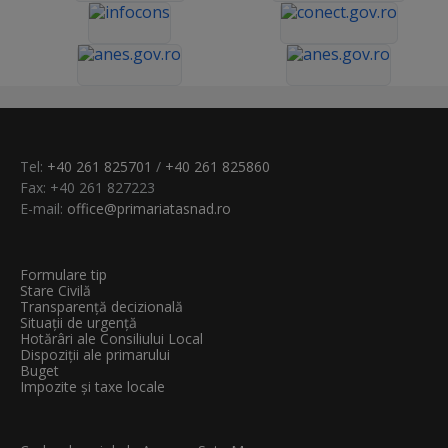
Tel:
+40 261 825701
/
+40 261 825860
Fax: +40 261 827223
E-mail:
office@primariatasnad.ro
Formulare tip
Stare Civilă
Transparenţă decizională
Situații de urgență
Hotărâri ale Consiliului Local
Dispoziții ale primarului
Buget
Impozite și taxe locale