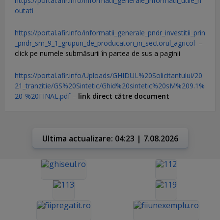
https://portal.afir.info/informatii_generale_informatii_utile_n
outati
https://portal.afir.info/informatii_generale_pndr_investitii_prin
_pndr_sm_9_1_grupuri_de_producatori_in_sectorul_agricol
–
click pe numele submăsurii în partea de sus a paginii
https://portal.afir.info/Uploads/GHIDUL%20Solicitantului/20
21_tranzitie/GS%20Sintetic/Ghid%20sintetic%20sM%209.1%
20-%20FINAL.pdf
–
link direct către document
Ultima actualizare: 04:23 | 7.08.2026