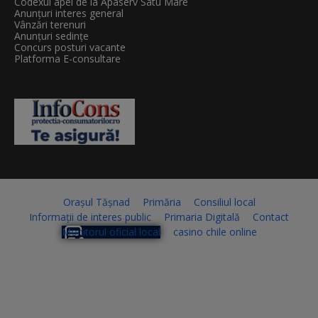
Codexul apei de la Apaserv Satu Mare
Anunțuri interes general
Vânzări terenuri
Anunțuri sedințe
Concurs posturi vacante
Platforma E-consultare
Orașul Tășnad
Primăria
Consiliul local
Informații de interes public
Primaria Digitală
Contact
Monitorul oficial local
casino chile online