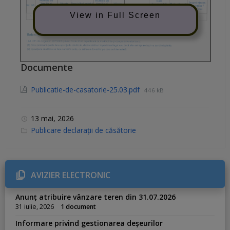
View in Full Screen
Documente
Publicatie-de-casatorie-25.03.pdf
446 kB
13 mai, 2026
C
Publicare declarații de căsătorie
a
t
e
g
o
r
AVIZIER ELECTRONIC
i
e
s
Anunț atribuire vânzare teren din 31.07.2026
:
31 iulie, 2026
1 document
Informare privind gestionarea deșeurilor