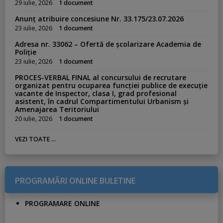
29 iulie, 2026
1 document
Anunț atribuire concesiune Nr. 33.175/23.07.2026
23 iulie, 2026
1 document
Adresa nr. 33062 – Ofertă de școlarizare Academia de
Poliție
23 iulie, 2026
1 document
PROCES-VERBAL FINAL al concursului de recrutare
organizat pentru ocuparea funcției publice de execuție
vacante de Inspector, clasa I, grad profesional
asistent, în cadrul Compartimentului Urbanism și
Amenajarea Teritoriului
20 iulie, 2026
1 document
VEZI TOATE ...
PROGRAMĂRI ONLINE BULETINE
PROGRAMARE ONLINE