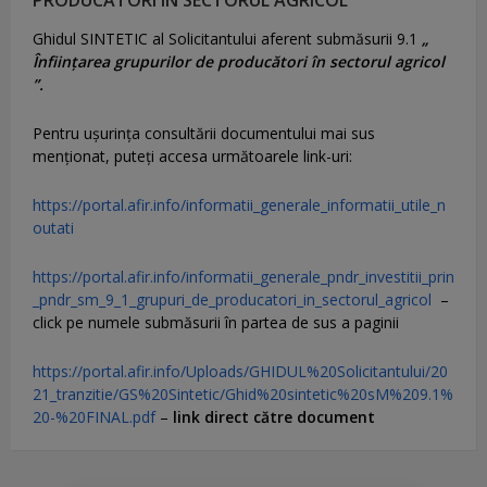
Ghidul SINTETIC al Solicitantului aferent submăsurii 9.1
„
Înființarea grupurilor de producători în sectorul agricol
”.
Pentru uşurinţa consultării documentului mai sus
menţionat, puteţi accesa următoarele link-uri:
https://portal.afir.info/informatii_generale_informatii_utile_n
outati
https://portal.afir.info/informatii_generale_pndr_investitii_prin
_pndr_sm_9_1_grupuri_de_producatori_in_sectorul_agricol
–
click pe numele submăsurii în partea de sus a paginii
https://portal.afir.info/Uploads/GHIDUL%20Solicitantului/20
21_tranzitie/GS%20Sintetic/Ghid%20sintetic%20sM%209.1%
20-%20FINAL.pdf
–
link direct către document