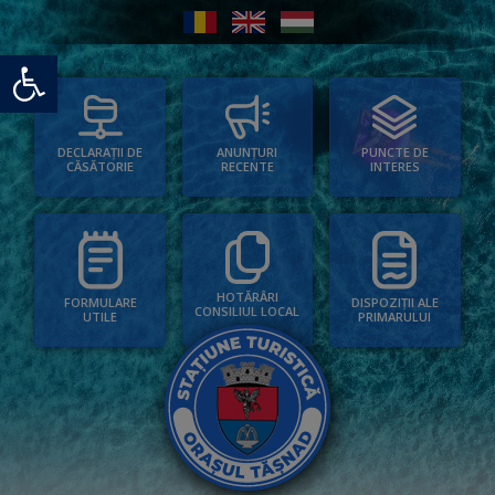
Deschide bara de unelte
PUNCTE DE
ANUNȚURI
DECLARAȚII DE
INTERES
RECENTE
CĂSĂTORIE
HOTĂRÂRI
FORMULARE
DISPOZIȚII ALE
CONSILIUL LOCAL
UTILE
PRIMARULUI