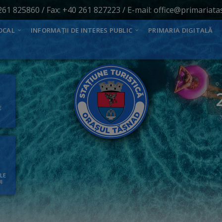
261 825860
/ Fax: +40 261 827223 / E-mail:
office@primariata
OCAL
INFORMAȚII DE INTERES PUBLIC
PRIMARIA DIGITALĂ
E
ALE
I