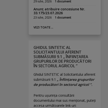
29 iulie, 2026
1 document
Anunț atribuire concesiune Nr.
33.175/23.07.2026
23 iulie, 2026
1 document
VEZI TOATE ...
GHIDUL SINTETIC AL
SOLICITANTULUI AFERENT
SUBMĂSURII 9.1 „ ÎNFIINȚAREA
GRUPURILOR DE PRODUCĂTORI
ÎN SECTORUL AGRICOL ”
Ghidul SINTETIC al Solicitantului aferent
submăsurii 9.1
„ Înființarea grupurilor
de producători în sectorul agricol ”.
Pentru uşurinţa consultării
documentului mai sus menţionat, puteţi
accesa următoarele link-uri: