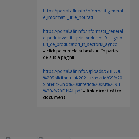
https://portal.afir.info/informatii_general
e_informatii_utile_noutati
https://portal.afir.info/informatii_general
e_pndr_investitii_prin_pndr_sm_9_1_grup
uri_de_producatori_in_sectorul_agricol
– click pe numele submăsurii în partea
de sus a paginii
https://portal.afir.info/Uploads/GHIDUL
%20Solicitantului/2021_tranzitie/GS%20
Sintetic/Ghid%20sintetic%20sM%209.1
%20-%20FINAL.pdf
–
link direct către
document