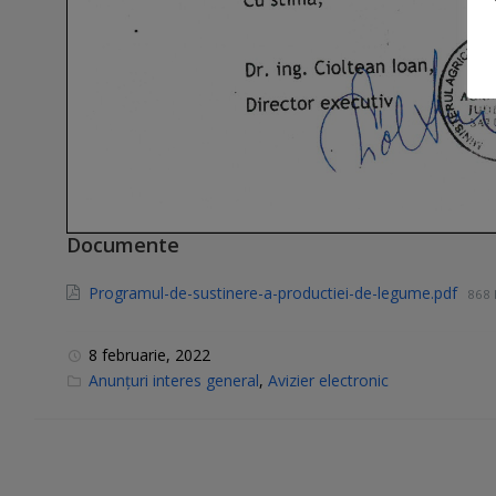
Documente
Programul-de-sustinere-a-productiei-de-legume.pdf
868 
8 februarie, 2022
C
Anunțuri interes general
,
Avizier electronic
a
t
e
g
o
r
i