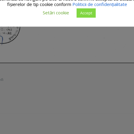
fişierelor de tip cookie conform
Politicii de confidențialitate
Setări cookie
Accept
kB