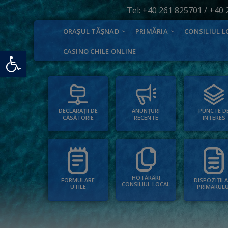
Tel:
+40 261 825701
/
+40 
ORAȘUL TĂȘNAD
PRIMĂRIA
CONSILIUL L
Deschide bara de unelte
CASINO CHILE ONLINE
PUNCTE D
ANUNȚURI
DECLARAȚII DE
INTERES
RECENTE
CĂSĂTORIE
HOTĂRÂRI
FORMULARE
DISPOZIȚII 
CONSILIUL LOCAL
UTILE
PRIMARULU