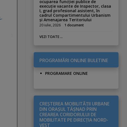
ocuparea funcției publice de
execuție vacante de Inspector, clasa
I, grad profesional asistent, în
cadrul Compartimentului Urbanism
și Amenajarea Teritoriului
20 iulie, 2026
1 document
VEZI TOATE ...
PROGRAMĂRI ONLINE BULETINE
PROGRAMARE ONLINE
CREŞTEREA MOBILITĂŢII URBANE
DIN ORAŞUL TĂŞNAD PRIN
CREAREA CORIDORULUI DE
MOBILITATE PE DIRECŢIA NORD-
VEST