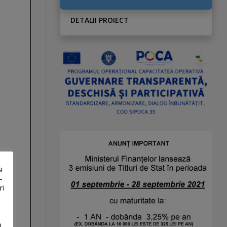
DETALII PROIECT
i
-
ri
i