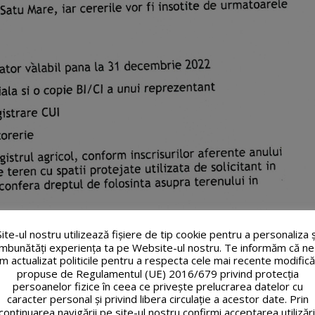
Site-ul nostru utilizează fişiere de tip cookie pentru a personaliza ș
îmbunătăți experiența ta pe Website-ul nostru. Te informăm că ne
m actualizat politicile pentru a respecta cele mai recente modifică
propuse de Regulamentul (UE) 2016/679 privind protecția
persoanelor fizice în ceea ce privește prelucrarea datelor cu
caracter personal și privind libera circulație a acestor date. Prin
continuarea navigării pe site-ul nostru confirmi acceptarea utilizări