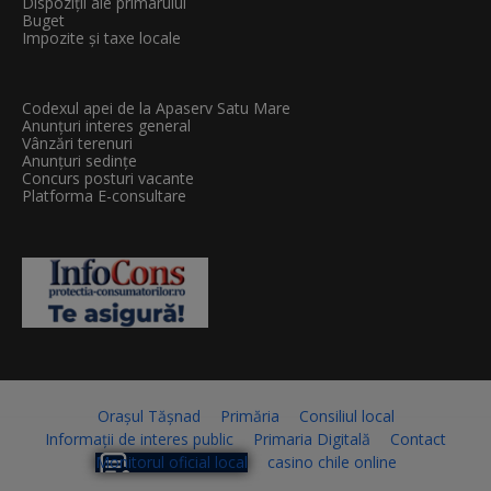
Dispoziții ale primarului
Buget
Impozite și taxe locale
Codexul apei de la Apaserv Satu Mare
Anunțuri interes general
Vânzări terenuri
Anunțuri sedințe
Concurs posturi vacante
Platforma E-consultare
Orașul Tășnad
Primăria
Consiliul local
Informații de interes public
Primaria Digitală
Contact
Monitorul oficial local
casino chile online