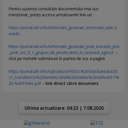
Pentru uşurinţa consultării documentului mai sus
menţionat, puteţi accesa următoarele link-uri:
https://portal.afir.info/informatii_generale_informatii_utile_n
outati
https://portal.afir.info/informatii_generale_pndr_investitii_prin
_pndr_sm_9_1_grupuri_de_producatori_in_sectorul_agricol
–
click pe numele submăsurii în partea de sus a paginii
https://portal.afir.info/Uploads/GHIDUL%20Solicitantului/20
21_tranzitie/GS%20Sintetic/Ghid%20sintetic%20sM%209.1%
20-%20FINAL.pdf
–
link direct către document
Ultima actualizare: 04:23 | 7.08.2026