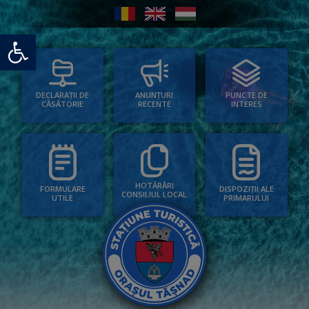
Deschide bara de unelte
PUNCTE DE
ANUNȚURI
DECLARAȚII DE
INTERES
RECENTE
CĂSĂTORIE
HOTĂRÂRI
FORMULARE
DISPOZIȚII ALE
CONSILIUL LOCAL
UTILE
PRIMARULUI