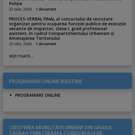
Poliție
23 iulie, 2026
1 document
PROCES-VERBAL FINAL al concursului de recrutare
organizat pentru ocuparea funcției publice de execuție
vacante de Inspector, clasa I, grad profesional
asistent, în cadrul Compartimentului Urbanism și
Amenajarea Teritoriului
20 iulie, 2026
1 document
VEZI TOATE ...
PROGRAMĂRI ONLINE BULETINE
PROGRAMARE ONLINE
CREŞTEREA MOBILITĂŢII URBANE DIN ORAŞUL
TĂŞNAD PRIN CREAREA CORIDORULUI DE