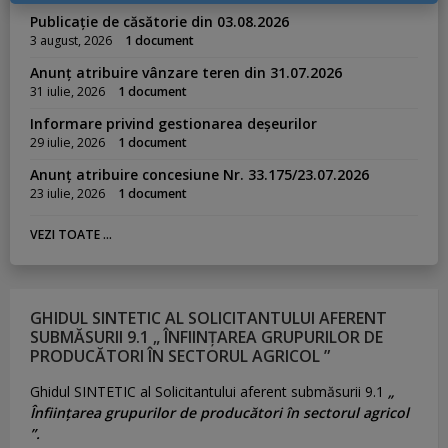
Publicație de căsătorie din 03.08.2026
3 august, 2026
1 document
Anunț atribuire vânzare teren din 31.07.2026
31 iulie, 2026
1 document
Informare privind gestionarea deșeurilor
29 iulie, 2026
1 document
Anunț atribuire concesiune Nr. 33.175/23.07.2026
23 iulie, 2026
1 document
VEZI TOATE ...
GHIDUL SINTETIC AL SOLICITANTULUI AFERENT
SUBMĂSURII 9.1 „ ÎNFIINȚAREA GRUPURILOR DE
PRODUCĂTORI ÎN SECTORUL AGRICOL ”
Ghidul SINTETIC al Solicitantului aferent submăsurii 9.1
„
Înființarea grupurilor de producători în sectorul agricol
”.