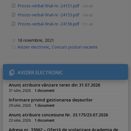
Proces-verbal-final-nr.-24151.pdf
169 kB
Proces-verbal-final-nr.-24153.pdf
168 kB
Proces-verbal-final-nr.-24156.pdf
171 kB
18 noiembrie, 2021
C
Avizier electronic
,
Concurs posturi vacante
a
t
e
g
o
r
AVIZIER ELECTRONIC
i
e
s
Anunț atribuire vânzare teren din 31.07.2026
:
31 iulie, 2026
1 document
Informare privind gestionarea deșeurilor
29 iulie, 2026
1 document
Anunț atribuire concesiune Nr. 33.175/23.07.2026
23 iulie, 2026
1 document
Adresa nr. 33062 – Ofertă de școlarizare Academia de