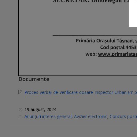
Documente
Proces-verbal-de-verificare-dosare-Inspector-Urbanism.
19 august, 2024
C
Anunțuri interes general
,
Avizier electronic
,
Concurs postu
a
t
e
g