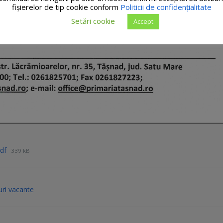
fişierelor de tip cookie conform
Politicii de confidențialitate
Setări cookie
Accept
pdf
339 kB
ri vacante