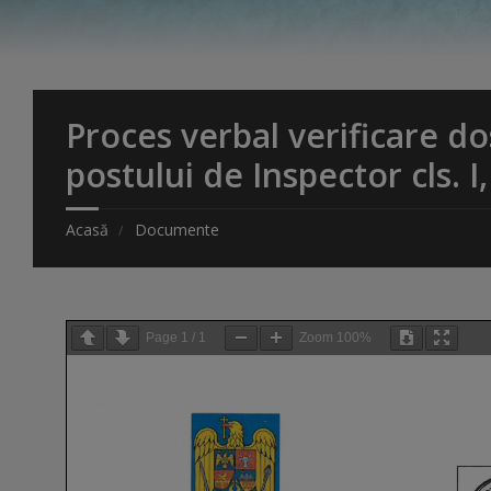
Proces verbal verificare 
postului de Inspector cls.
Acasă
Documente
Page
1
/
1
Zoom
100%