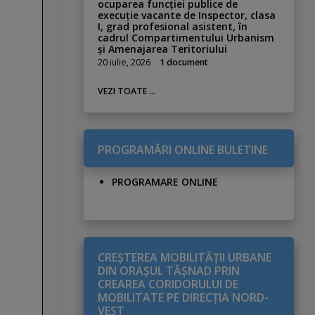
ocuparea funcției publice de
execuție vacante de Inspector, clasa
I, grad profesional asistent, în
cadrul Compartimentului Urbanism
și Amenajarea Teritoriului
20 iulie, 2026
1 document
VEZI TOATE ...
PROGRAMĂRI ONLINE BULETINE
PROGRAMARE ONLINE
CREŞTEREA MOBILITĂŢII URBANE
DIN ORAŞUL TĂŞNAD PRIN
CREAREA CORIDORULUI DE
MOBILITATE PE DIRECŢIA NORD-
VEST