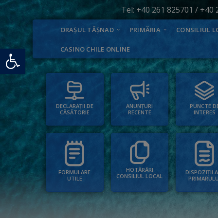
Tel:
+40 261 825701
/
+40 
ORAȘUL TĂȘNAD
PRIMĂRIA
CONSILIUL L
Deschide bara de unelte
CASINO CHILE ONLINE
PUNCTE D
ANUNȚURI
DECLARAȚII DE
INTERES
RECENTE
CĂSĂTORIE
HOTĂRÂRI
FORMULARE
DISPOZIȚII 
CONSILIUL LOCAL
UTILE
PRIMARULU