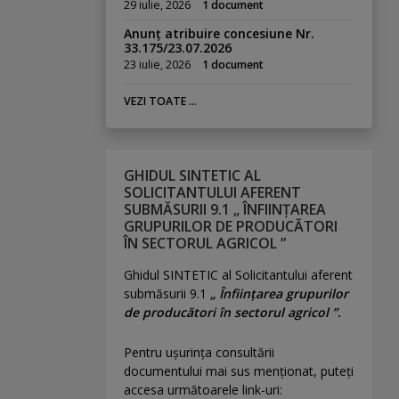
29 iulie, 2026
1 document
Anunț atribuire concesiune Nr.
33.175/23.07.2026
23 iulie, 2026
1 document
VEZI TOATE ...
GHIDUL SINTETIC AL
SOLICITANTULUI AFERENT
SUBMĂSURII 9.1 „ ÎNFIINȚAREA
GRUPURILOR DE PRODUCĂTORI
ÎN SECTORUL AGRICOL ”
Ghidul SINTETIC al Solicitantului aferent
submăsurii 9.1
„ Înființarea grupurilor
de producători în sectorul agricol ”.
Pentru uşurinţa consultării
documentului mai sus menţionat, puteţi
accesa următoarele link-uri: