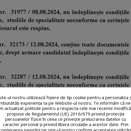
Site-ul nostru utilizează fişiere de tip cookie pentru a personaliza ș
îmbunătăți experiența ta pe Website-ul nostru. Te informăm că ne
m actualizat politicile pentru a respecta cele mai recente modifică
propuse de Regulamentul (UE) 2016/679 privind protecția
persoanelor fizice în ceea ce privește prelucrarea datelor cu
caracter personal și privind libera circulație a acestor date. Prin
continuarea navigării pe site-ul nostru confirmi acceptarea utilizări