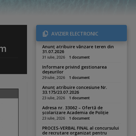
AVIZIER ELECTRONIC
sm
Anunț atribuire vânzare teren din
31.07.2026
31 iulie, 2026
1 document
Informare privind gestionarea
deșeurilor
29 iulie, 2026
1 document
Anunț atribuire concesiune Nr.
33.175/23.07.2026
23 iulie, 2026
1 document
Adresa nr. 33062 – Ofertă de
școlarizare Academia de Poliție
23 iulie, 2026
1 document
PROCES-VERBAL FINAL al concursului
de recrutare organizat pentru