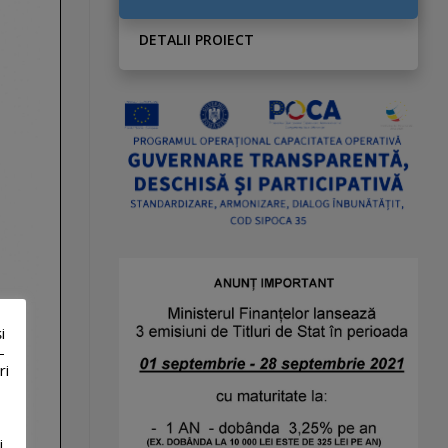
DETALII PROIECT
i
-
ri
i