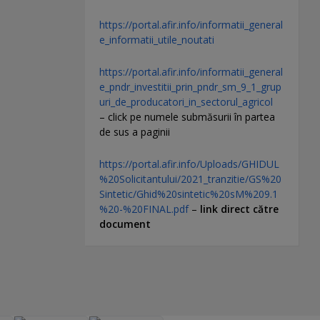
https://portal.afir.info/informatii_general
e_informatii_utile_noutati
https://portal.afir.info/informatii_general
e_pndr_investitii_prin_pndr_sm_9_1_grup
uri_de_producatori_in_sectorul_agricol
– click pe numele submăsurii în partea
de sus a paginii
https://portal.afir.info/Uploads/GHIDUL
%20Solicitantului/2021_tranzitie/GS%20
Sintetic/Ghid%20sintetic%20sM%209.1
%20-%20FINAL.pdf
–
link direct către
document