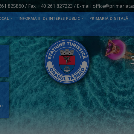
261 825860
/ Fax: +40 261 827223 / E-mail:
office@primariata
OCAL
INFORMAȚII DE INTERES PUBLIC
PRIMARIA DIGITALĂ
E
ALE
I