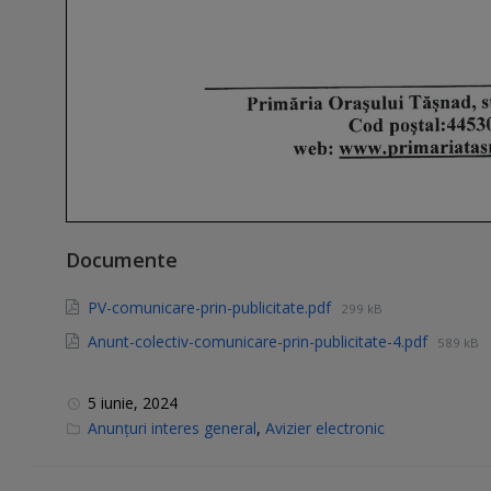
Documente
PV-comunicare-prin-publicitate.pdf
299 kB
Anunt-colectiv-comunicare-prin-publicitate-4.pdf
589 kB
5 iunie, 2024
C
Anunțuri interes general
,
Avizier electronic
a
t
e
g