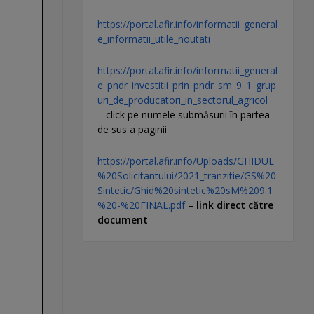
https://portal.afir.info/informatii_general
e_informatii_utile_noutati
https://portal.afir.info/informatii_general
e_pndr_investitii_prin_pndr_sm_9_1_grup
uri_de_producatori_in_sectorul_agricol
– click pe numele submăsurii în partea
de sus a paginii
https://portal.afir.info/Uploads/GHIDUL
%20Solicitantului/2021_tranzitie/GS%20
Sintetic/Ghid%20sintetic%20sM%209.1
%20-%20FINAL.pdf
–
link direct către
document