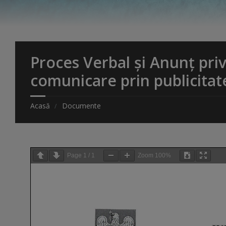
Proces Verbal și Anunț priv
comunicare prin publicitat
Acasă
Documente
Page
1
/
1
Zoom
100%