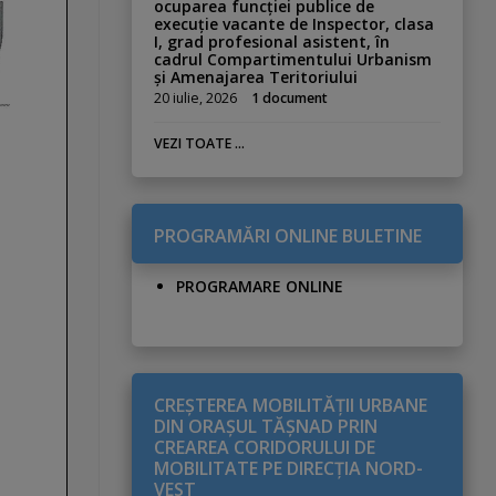
ocuparea funcției publice de
execuție vacante de Inspector, clasa
I, grad profesional asistent, în
cadrul Compartimentului Urbanism
și Amenajarea Teritoriului
20 iulie, 2026
1 document
VEZI TOATE ...
PROGRAMĂRI ONLINE BULETINE
PROGRAMARE ONLINE
CREŞTEREA MOBILITĂŢII URBANE
DIN ORAŞUL TĂŞNAD PRIN
CREAREA CORIDORULUI DE
MOBILITATE PE DIRECŢIA NORD-
VEST