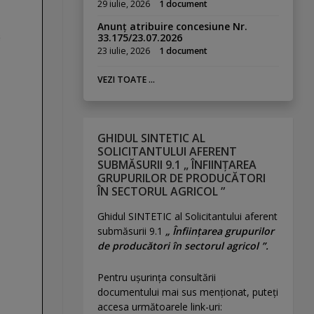
29 iulie, 2026
1 document
Anunț atribuire concesiune Nr.
33.175/23.07.2026
23 iulie, 2026
1 document
VEZI TOATE ...
GHIDUL SINTETIC AL
SOLICITANTULUI AFERENT
SUBMĂSURII 9.1 „ ÎNFIINȚAREA
GRUPURILOR DE PRODUCĂTORI
ÎN SECTORUL AGRICOL ”
Ghidul SINTETIC al Solicitantului aferent
submăsurii 9.1
„ Înființarea grupurilor
de producători în sectorul agricol ”.
Pentru uşurinţa consultării
documentului mai sus menţionat, puteţi
accesa următoarele link-uri: