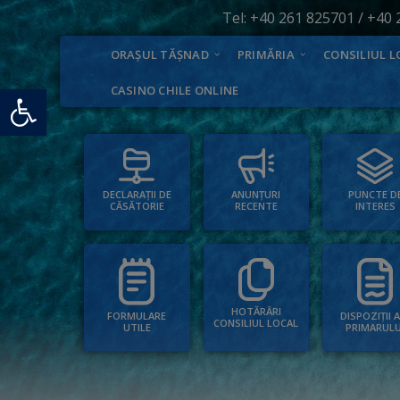
Tel:
+40 261 825701
/
+40 
ORAȘUL TĂȘNAD
PRIMĂRIA
CONSILIUL L
Deschide bara de unelte
CASINO CHILE ONLINE
PUNCTE D
ANUNȚURI
DECLARAȚII DE
INTERES
RECENTE
CĂSĂTORIE
HOTĂRÂRI
FORMULARE
DISPOZIȚII 
CONSILIUL LOCAL
UTILE
PRIMARULU