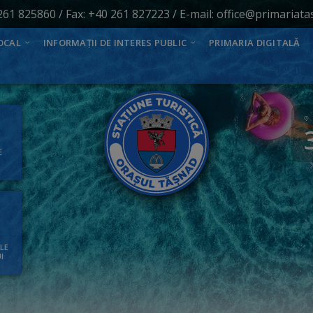
261 825860
/ Fax: +40 261 827223 / E-mail:
office@primariata
OCAL
INFORMAȚII DE INTERES PUBLIC
PRIMARIA DIGITALĂ
E
ALE
I