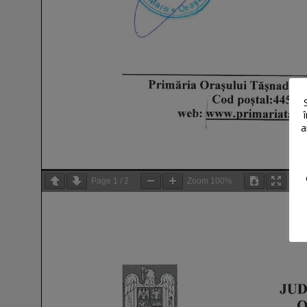
a
Page
1
/
2
Zoom
100%