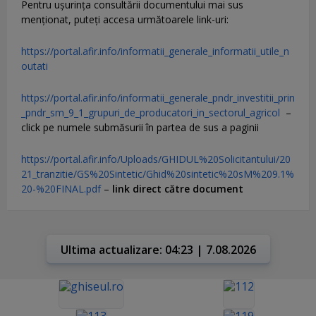
Pentru uşurinţa consultării documentului mai sus
menţionat, puteţi accesa următoarele link-uri:
https://portal.afir.info/informatii_generale_informatii_utile_n
outati
https://portal.afir.info/informatii_generale_pndr_investitii_prin
_pndr_sm_9_1_grupuri_de_producatori_in_sectorul_agricol
–
click pe numele submăsurii în partea de sus a paginii
https://portal.afir.info/Uploads/GHIDUL%20Solicitantului/20
21_tranzitie/GS%20Sintetic/Ghid%20sintetic%20sM%209.1%
20-%20FINAL.pdf
–
link direct către document
Ultima actualizare: 04:23 | 7.08.2026