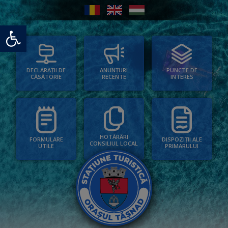
Deschide bara de unelte
PUNCTE DE
ANUNȚURI
DECLARAȚII DE
INTERES
RECENTE
CĂSĂTORIE
HOTĂRÂRI
FORMULARE
DISPOZIȚII ALE
CONSILIUL LOCAL
UTILE
PRIMARULUI