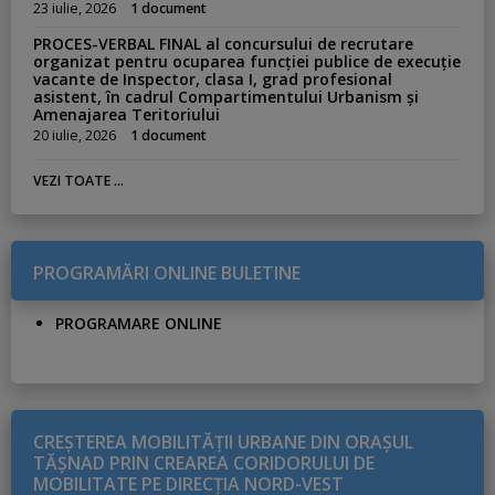
23 iulie, 2026
1 document
PROCES-VERBAL FINAL al concursului de recrutare
organizat pentru ocuparea funcției publice de execuție
vacante de Inspector, clasa I, grad profesional
asistent, în cadrul Compartimentului Urbanism și
Amenajarea Teritoriului
20 iulie, 2026
1 document
VEZI TOATE ...
PROGRAMĂRI ONLINE BULETINE
PROGRAMARE ONLINE
CREŞTEREA MOBILITĂŢII URBANE DIN ORAŞUL
TĂŞNAD PRIN CREAREA CORIDORULUI DE
MOBILITATE PE DIRECŢIA NORD-VEST