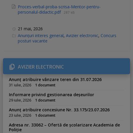
Proces-verbal-proba-scrisa-Mentor-pentru-
personalul-didactic.pdf
287 kB
21 mai, 2026
C
Anunțuri interes general
,
Avizier electronic
,
Concurs
a
posturi vacante
t
e
g
o
r
i
AVIZIER ELECTRONIC
e
s
:
Anunț atribuire vânzare teren din 31.07.2026
31 iulie, 2026
1 document
Informare privind gestionarea deșeurilor
29 iulie, 2026
1 document
Anunț atribuire concesiune Nr. 33.175/23.07.2026
23 iulie, 2026
1 document
Adresa nr. 33062 – Ofertă de școlarizare Academia de
Poliție