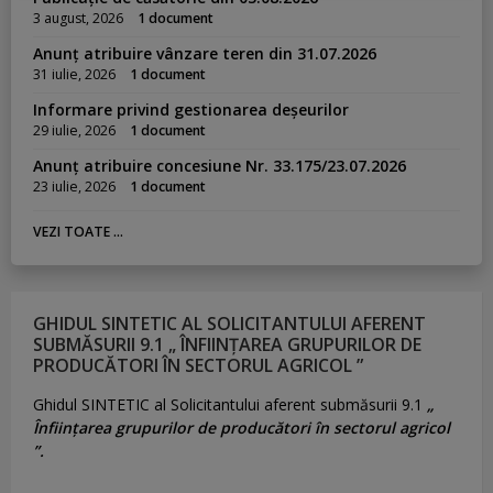
3 august, 2026
1 document
Anunț atribuire vânzare teren din 31.07.2026
31 iulie, 2026
1 document
Informare privind gestionarea deșeurilor
29 iulie, 2026
1 document
Anunț atribuire concesiune Nr. 33.175/23.07.2026
23 iulie, 2026
1 document
VEZI TOATE ...
GHIDUL SINTETIC AL SOLICITANTULUI AFERENT
SUBMĂSURII 9.1 „ ÎNFIINȚAREA GRUPURILOR DE
PRODUCĂTORI ÎN SECTORUL AGRICOL ”
Ghidul SINTETIC al Solicitantului aferent submăsurii 9.1
„
Înființarea grupurilor de producători în sectorul agricol
”.