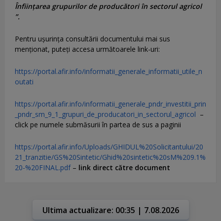
Înființarea grupurilor de producători în sectorul agricol
”.
Pentru uşurinţa consultării documentului mai sus
menţionat, puteţi accesa următoarele link-uri:
https://portal.afir.info/informatii_generale_informatii_utile_n
outati
https://portal.afir.info/informatii_generale_pndr_investitii_prin
_pndr_sm_9_1_grupuri_de_producatori_in_sectorul_agricol
–
click pe numele submăsurii în partea de sus a paginii
https://portal.afir.info/Uploads/GHIDUL%20Solicitantului/20
21_tranzitie/GS%20Sintetic/Ghid%20sintetic%20sM%209.1%
20-%20FINAL.pdf
–
link direct către document
Ultima actualizare: 00:35 | 7.08.2026