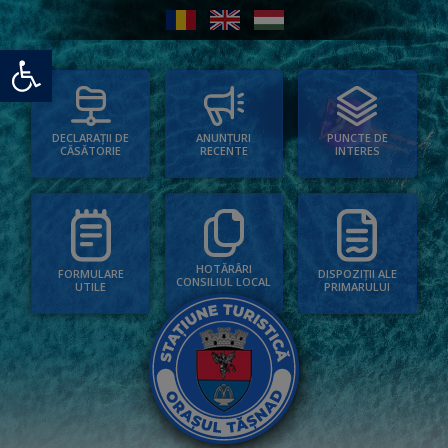
Deschide bara de unelte
PUNCTE DE
ANUNȚURI
DECLARAȚII DE
INTERES
RECENTE
CĂSĂTORIE
HOTĂRÂRI
FORMULARE
DISPOZIȚII ALE
CONSILIUL LOCAL
UTILE
PRIMARULUI