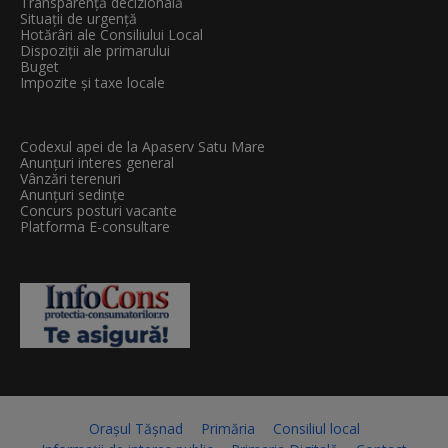
Transparenţă decizională
Situații de urgență
Hotărâri ale Consiliului Local
Dispoziții ale primarului
Buget
Impozite și taxe locale
Codexul apei de la Apaserv Satu Mare
Anunțuri interes general
Vânzări terenuri
Anunțuri sedințe
Concurs posturi vacante
Platforma E-consultare
Orașul Tășnad
Primăria
Consiliul local