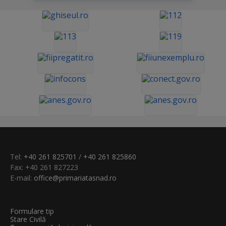
Tel:
+40 261 825701
/
+40 261 825860
Fax: +40 261 827223
E-mail:
office@primariatasnad.ro
Formulare tip
Stare Civilă