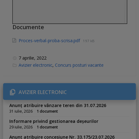
Documente
Proces-verbal-proba-scrisa.pdf
197 kB
7 aprilie, 2022
C
Avizier electronic
,
Concurs posturi vacante
a
t
e
g
o
r
AVIZIER ELECTRONIC
i
e
s
Anunț atribuire vânzare teren din 31.07.2026
:
31 iulie, 2026
1 document
Informare privind gestionarea deșeurilor
29 iulie, 2026
1 document
Anunț atribuire concesiune Nr. 33.175/23.07.2026