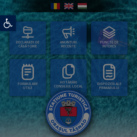
Deschide bara de unelte
PUNCTE DE
ANUNȚURI
DECLARAȚII DE
INTERES
RECENTE
CĂSĂTORIE
HOTĂRÂRI
FORMULARE
DISPOZIȚII ALE
CONSILIUL LOCAL
UTILE
PRIMARULUI