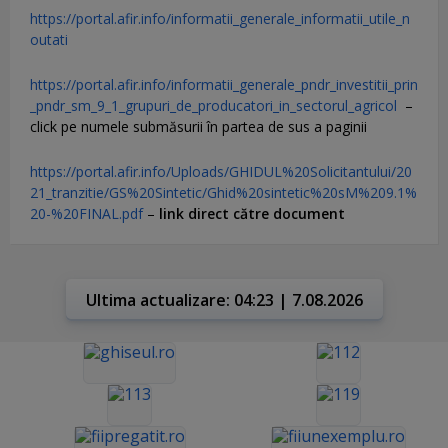
https://portal.afir.info/informatii_generale_informatii_utile_n
outati
https://portal.afir.info/informatii_generale_pndr_investitii_prin
_pndr_sm_9_1_grupuri_de_producatori_in_sectorul_agricol
–
click pe numele submăsurii în partea de sus a paginii
https://portal.afir.info/Uploads/GHIDUL%20Solicitantului/20
21_tranzitie/GS%20Sintetic/Ghid%20sintetic%20sM%209.1%
20-%20FINAL.pdf
–
link direct către document
Ultima actualizare: 04:23 | 7.08.2026