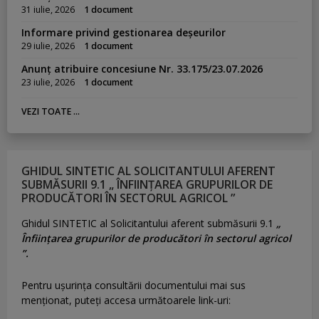
31 iulie, 2026
1 document
Informare privind gestionarea deșeurilor
29 iulie, 2026
1 document
Anunț atribuire concesiune Nr. 33.175/23.07.2026
23 iulie, 2026
1 document
VEZI TOATE ...
GHIDUL SINTETIC AL SOLICITANTULUI AFERENT
SUBMĂSURII 9.1 „ ÎNFIINȚAREA GRUPURILOR DE
PRODUCĂTORI ÎN SECTORUL AGRICOL ”
Ghidul SINTETIC al Solicitantului aferent submăsurii 9.1
„
Înființarea grupurilor de producători în sectorul agricol
”.
Pentru uşurinţa consultării documentului mai sus
menţionat, puteţi accesa următoarele link-uri: