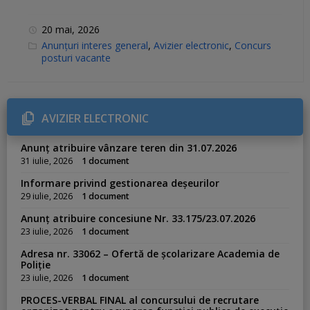
20 mai, 2026
C
Anunțuri interes general
,
Avizier electronic
,
Concurs
a
posturi vacante
t
e
g
o
r
i
AVIZIER ELECTRONIC
e
s
:
Anunț atribuire vânzare teren din 31.07.2026
31 iulie, 2026
1 document
Informare privind gestionarea deșeurilor
29 iulie, 2026
1 document
Anunț atribuire concesiune Nr. 33.175/23.07.2026
23 iulie, 2026
1 document
Adresa nr. 33062 – Ofertă de școlarizare Academia de
Poliție
23 iulie, 2026
1 document
PROCES-VERBAL FINAL al concursului de recrutare