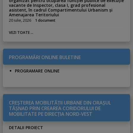
organizat pentru ocuparea funcției publice de execuție
vacante de Inspector, clasa I, grad profesional
asistent, în cadrul Compartimentului Urbanism și
Amenajarea Teritoriului
20 iulie, 2026
1 document
VEZI TOATE ...
PROGRAMĂRI ONLINE BULETINE
PROGRAMARE ONLINE
CREŞTEREA MOBILITĂŢII URBANE DIN ORAŞUL
TĂŞNAD PRIN CREAREA CORIDORULUI DE
MOBILITATE PE DIRECŢIA NORD-VEST
DETALII PROIECT