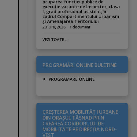
ocuparea funcției publice de
execuție vacante de Inspector, clasa
I, grad profesional asistent, în
cadrul Compartimentului Urbanism
și Amenajarea Teritoriului
20 iulie, 2026
1 document
VEZI TOATE ...
PROGRAMĂRI ONLINE BULETINE
PROGRAMARE ONLINE
CREŞTEREA MOBILITĂŢII URBANE
DIN ORAŞUL TĂŞNAD PRIN
CREAREA CORIDORULUI DE
MOBILITATE PE DIRECŢIA NORD-
VEST