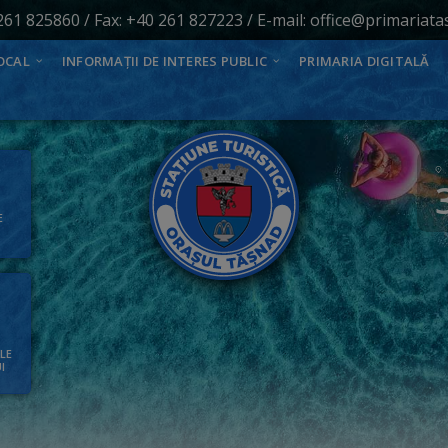
261 825860
/ Fax: +40 261 827223 / E-mail:
office@primariata
OCAL
INFORMAȚII DE INTERES PUBLIC
PRIMARIA DIGITALĂ
E
ALE
I