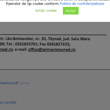
fişierelor de tip cookie conform
Politicii de confidențialitate
Setări cookie
Accept
Urbanism.pdf
267 kB
ri vacante