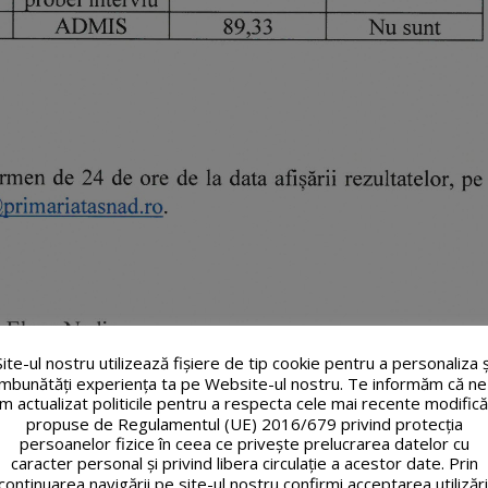
Site-ul nostru utilizează fişiere de tip cookie pentru a personaliza ș
îmbunătăți experiența ta pe Website-ul nostru. Te informăm că ne
m actualizat politicile pentru a respecta cele mai recente modifică
propuse de Regulamentul (UE) 2016/679 privind protecția
persoanelor fizice în ceea ce privește prelucrarea datelor cu
caracter personal și privind libera circulație a acestor date. Prin
continuarea navigării pe site-ul nostru confirmi acceptarea utilizări