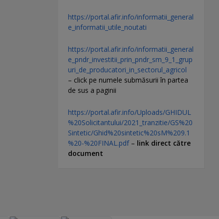
https://portal.afir.info/informatii_general
e_informatii_utile_noutati
https://portal.afir.info/informatii_general
e_pndr_investitii_prin_pndr_sm_9_1_grup
uri_de_producatori_in_sectorul_agricol
– click pe numele submăsurii în partea
de sus a paginii
https://portal.afir.info/Uploads/GHIDUL
%20Solicitantului/2021_tranzitie/GS%20
Sintetic/Ghid%20sintetic%20sM%209.1
%20-%20FINAL.pdf
–
link direct către
document