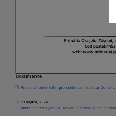
Documente
Proces-verbal-rezultat-proba-interviu-Inspector-Comp.-
29 august, 2024
C
Anunțuri interes general
,
Avizier electronic
,
Concurs postu
a
t