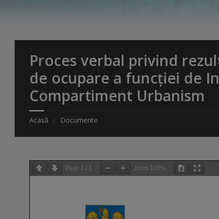
Proces verbal privind rezul
de ocupare a funcției de In
Compartiment Urbanism
Acasă
Documente
Page
1
/
1
Zoom
100%