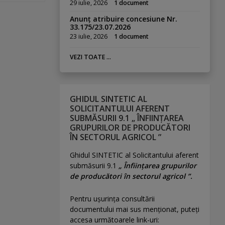
29 iulie, 2026
1 document
Anunț atribuire concesiune Nr.
33.175/23.07.2026
23 iulie, 2026
1 document
VEZI TOATE ...
GHIDUL SINTETIC AL
SOLICITANTULUI AFERENT
SUBMĂSURII 9.1 „ ÎNFIINȚAREA
GRUPURILOR DE PRODUCĂTORI
ÎN SECTORUL AGRICOL ”
Ghidul SINTETIC al Solicitantului aferent
submăsurii 9.1
„ Înființarea grupurilor
de producători în sectorul agricol ”.
Pentru uşurinţa consultării
documentului mai sus menţionat, puteţi
accesa următoarele link-uri: