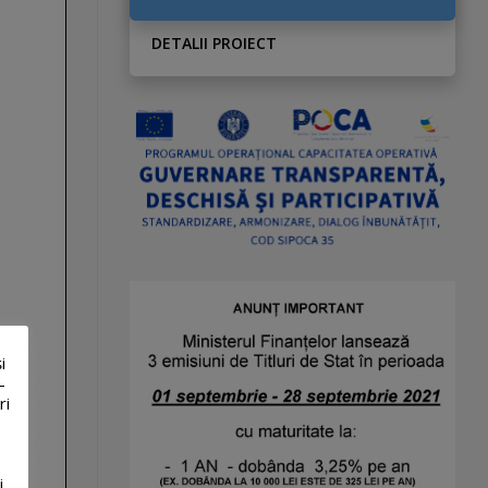
DETALII PROIECT
i
-
ri
i