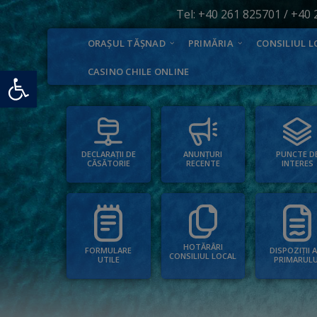
Tel:
+40 261 825701
/
+40 
ORAȘUL TĂȘNAD
PRIMĂRIA
CONSILIUL L
Deschide bara de unelte
CASINO CHILE ONLINE
PUNCTE D
ANUNȚURI
DECLARAȚII DE
INTERES
RECENTE
CĂSĂTORIE
HOTĂRÂRI
FORMULARE
DISPOZIȚII 
CONSILIUL LOCAL
UTILE
PRIMARULU