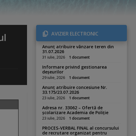
AVIZIER ELECTRONIC
ul
Anunț atribuire vânzare teren din
31.07.2026
31 iulie, 2026
1 document
Informare privind gestionarea
deșeurilor
29 iulie, 2026
1 document
Anunț atribuire concesiune Nr.
33.175/23.07.2026
23 iulie, 2026
1 document
Adresa nr. 33062 – Ofertă de
școlarizare Academia de Poliție
23 iulie, 2026
1 document
PROCES-VERBAL FINAL al concursului
de recrutare organizat pentru