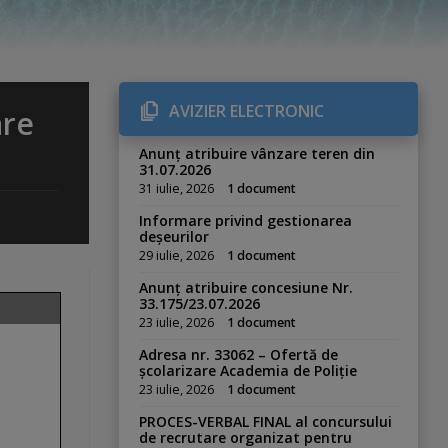
AVIZIER ELECTRONIC
are
Anunț atribuire vânzare teren din
31.07.2026
31 iulie, 2026
1 document
Informare privind gestionarea
deșeurilor
29 iulie, 2026
1 document
Anunț atribuire concesiune Nr.
33.175/23.07.2026
23 iulie, 2026
1 document
Adresa nr. 33062 – Ofertă de
școlarizare Academia de Poliție
23 iulie, 2026
1 document
PROCES-VERBAL FINAL al concursului
de recrutare organizat pentru