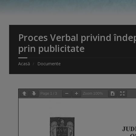
Proces Verbal privind înde
prin publicitate
Acasă
Documente
Page
1
/
3
Zoom
100%