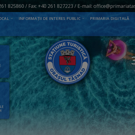
261 825860
/ Fax: +40 261 827223 / E-mail:
office@primariata
OCAL
INFORMAȚII DE INTERES PUBLIC
PRIMARIA DIGITALĂ
E
ALE
I