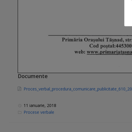
Documente
Proces_verbal_procedura_comunicare_publicitate_610_2
11 ianuarie, 2018
C
Procese verbale
a
t
e
g