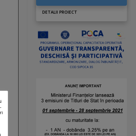
DETALII PROIECT
i
-
ri
i