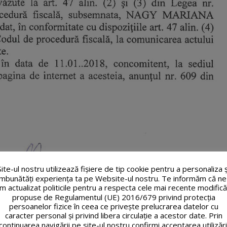
Site-ul nostru utilizează fişiere de tip cookie pentru a personaliza ș
îmbunătăți experiența ta pe Website-ul nostru. Te informăm că ne
m actualizat politicile pentru a respecta cele mai recente modifică
propuse de Regulamentul (UE) 2016/679 privind protecția
persoanelor fizice în ceea ce privește prelucrarea datelor cu
caracter personal și privind libera circulație a acestor date. Prin
continuarea navigării pe site-ul nostru confirmi acceptarea utilizări