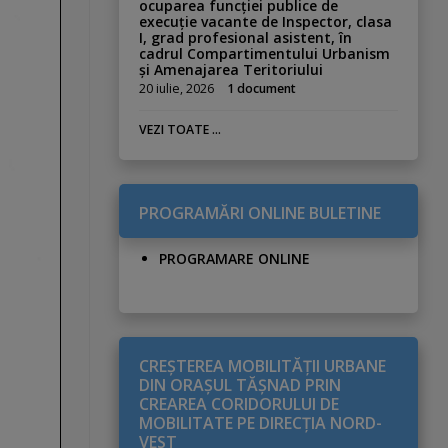
ocuparea funcției publice de
execuție vacante de Inspector, clasa
I, grad profesional asistent, în
cadrul Compartimentului Urbanism
și Amenajarea Teritoriului
20 iulie, 2026
1 document
VEZI TOATE ...
PROGRAMĂRI ONLINE BULETINE
PROGRAMARE ONLINE
CREŞTEREA MOBILITĂŢII URBANE
DIN ORAŞUL TĂŞNAD PRIN
CREAREA CORIDORULUI DE
MOBILITATE PE DIRECŢIA NORD-
VEST