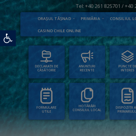
Tel:
+40 261 825701
/
+40 
ORAȘUL TĂȘNAD
PRIMĂRIA
CONSILIUL L
Deschide bara de unelte
CASINO CHILE ONLINE
PUNCTE D
ANUNȚURI
DECLARAȚII DE
INTERES
RECENTE
CĂSĂTORIE
HOTĂRÂRI
FORMULARE
DISPOZIȚII 
CONSILIUL LOCAL
UTILE
PRIMARULU