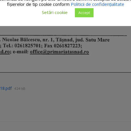
fişierelor de tip cookie conform
Politicii de confidențialitate
Setări cookie
Accept
018.pdf
424 kB