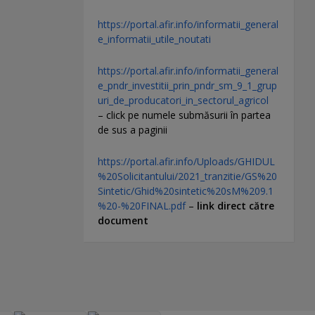
https://portal.afir.info/informatii_general
e_informatii_utile_noutati
https://portal.afir.info/informatii_general
e_pndr_investitii_prin_pndr_sm_9_1_grup
uri_de_producatori_in_sectorul_agricol
– click pe numele submăsurii în partea
de sus a paginii
https://portal.afir.info/Uploads/GHIDUL
%20Solicitantului/2021_tranzitie/GS%20
Sintetic/Ghid%20sintetic%20sM%209.1
%20-%20FINAL.pdf
–
link direct către
document