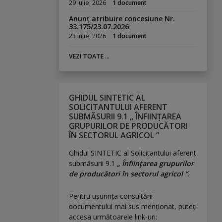
29 iulie, 2026
1 document
Anunț atribuire concesiune Nr.
33.175/23.07.2026
23 iulie, 2026
1 document
VEZI TOATE ...
GHIDUL SINTETIC AL
SOLICITANTULUI AFERENT
SUBMĂSURII 9.1 „ ÎNFIINȚAREA
GRUPURILOR DE PRODUCĂTORI
ÎN SECTORUL AGRICOL ”
Ghidul SINTETIC al Solicitantului aferent
submăsurii 9.1
„ Înființarea grupurilor
de producători în sectorul agricol ”.
Pentru uşurinţa consultării
documentului mai sus menţionat, puteţi
accesa următoarele link-uri: