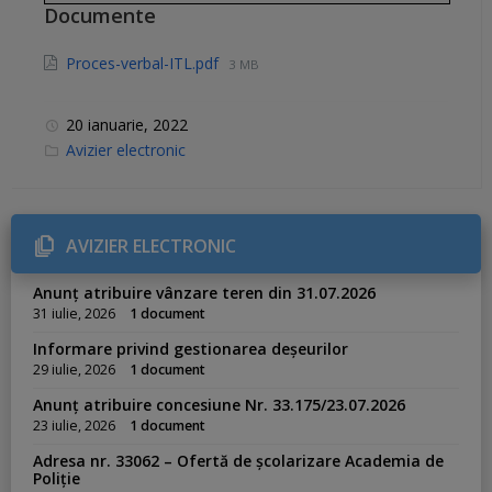
Documente
Proces-verbal-ITL.pdf
3 MB
20 ianuarie, 2022
C
Avizier electronic
a
t
e
g
o
r
AVIZIER ELECTRONIC
i
e
s
Anunț atribuire vânzare teren din 31.07.2026
:
31 iulie, 2026
1 document
Informare privind gestionarea deșeurilor
29 iulie, 2026
1 document
Anunț atribuire concesiune Nr. 33.175/23.07.2026
23 iulie, 2026
1 document
Adresa nr. 33062 – Ofertă de școlarizare Academia de
Poliție