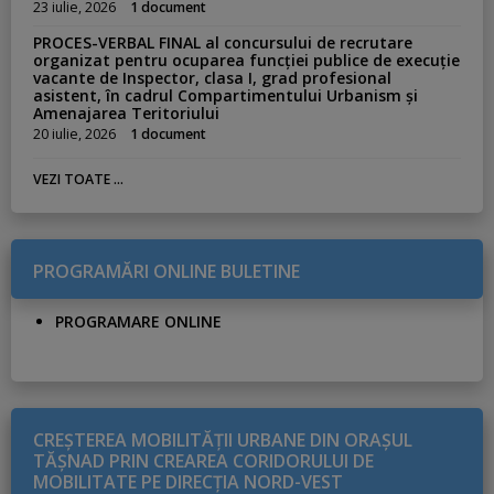
23 iulie, 2026
1 document
PROCES-VERBAL FINAL al concursului de recrutare
organizat pentru ocuparea funcției publice de execuție
vacante de Inspector, clasa I, grad profesional
asistent, în cadrul Compartimentului Urbanism și
Amenajarea Teritoriului
20 iulie, 2026
1 document
VEZI TOATE ...
PROGRAMĂRI ONLINE BULETINE
PROGRAMARE ONLINE
CREŞTEREA MOBILITĂŢII URBANE DIN ORAŞUL
TĂŞNAD PRIN CREAREA CORIDORULUI DE
MOBILITATE PE DIRECŢIA NORD-VEST