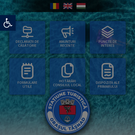
Deschide bara de unelte
PUNCTE DE
ANUNȚURI
DECLARAȚII DE
INTERES
RECENTE
CĂSĂTORIE
HOTĂRÂRI
FORMULARE
DISPOZIȚII ALE
CONSILIUL LOCAL
UTILE
PRIMARULUI