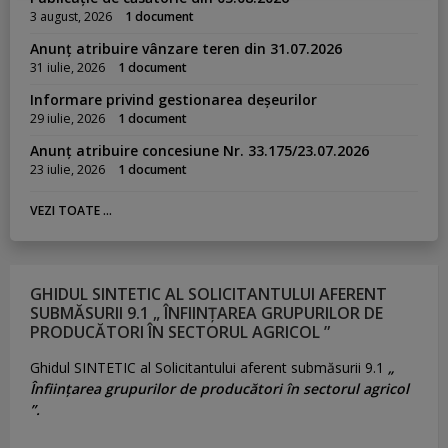
3 august, 2026
1 document
Anunț atribuire vânzare teren din 31.07.2026
31 iulie, 2026
1 document
Informare privind gestionarea deșeurilor
29 iulie, 2026
1 document
Anunț atribuire concesiune Nr. 33.175/23.07.2026
23 iulie, 2026
1 document
VEZI TOATE ...
GHIDUL SINTETIC AL SOLICITANTULUI AFERENT
SUBMĂSURII 9.1 „ ÎNFIINȚAREA GRUPURILOR DE
PRODUCĂTORI ÎN SECTORUL AGRICOL ”
Ghidul SINTETIC al Solicitantului aferent submăsurii 9.1
„
Înființarea grupurilor de producători în sectorul agricol
”.