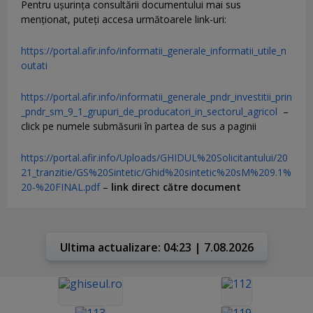
Pentru uşurinţa consultării documentului mai sus
menţionat, puteţi accesa următoarele link-uri:
https://portal.afir.info/informatii_generale_informatii_utile_n
outati
https://portal.afir.info/informatii_generale_pndr_investitii_prin
_pndr_sm_9_1_grupuri_de_producatori_in_sectorul_agricol
–
click pe numele submăsurii în partea de sus a paginii
https://portal.afir.info/Uploads/GHIDUL%20Solicitantului/20
21_tranzitie/GS%20Sintetic/Ghid%20sintetic%20sM%209.1%
20-%20FINAL.pdf
–
link direct către document
Ultima actualizare: 04:23 | 7.08.2026