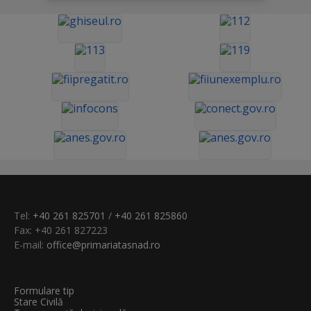
Tel:
+40 261 825701
/
+40 261 825860
Fax: +40 261 827223
E-mail:
office@primariatasnad.ro
Formulare tip
Stare Civilă