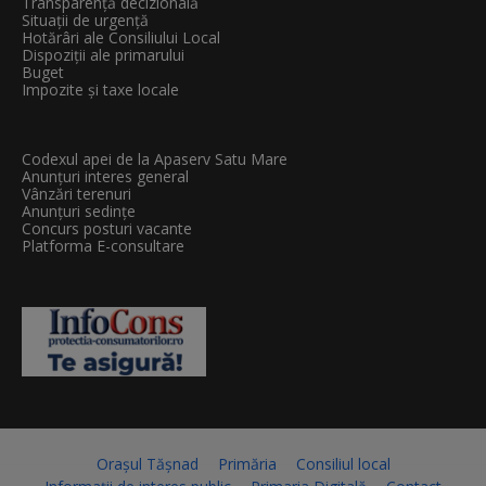
Transparenţă decizională
Situații de urgență
Hotărâri ale Consiliului Local
Dispoziții ale primarului
Buget
Impozite și taxe locale
Codexul apei de la Apaserv Satu Mare
Anunțuri interes general
Vânzări terenuri
Anunțuri sedințe
Concurs posturi vacante
Platforma E-consultare
Orașul Tășnad
Primăria
Consiliul local