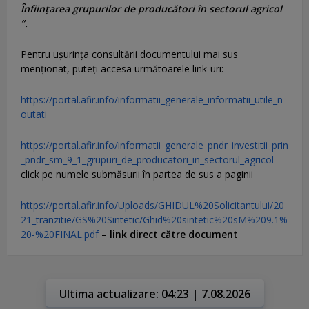
Înființarea grupurilor de producători în sectorul agricol
”.
Pentru uşurinţa consultării documentului mai sus
menţionat, puteţi accesa următoarele link-uri:
https://portal.afir.info/informatii_generale_informatii_utile_n
outati
https://portal.afir.info/informatii_generale_pndr_investitii_prin
_pndr_sm_9_1_grupuri_de_producatori_in_sectorul_agricol
–
click pe numele submăsurii în partea de sus a paginii
https://portal.afir.info/Uploads/GHIDUL%20Solicitantului/20
21_tranzitie/GS%20Sintetic/Ghid%20sintetic%20sM%209.1%
20-%20FINAL.pdf
–
link direct către document
Ultima actualizare: 04:23 | 7.08.2026