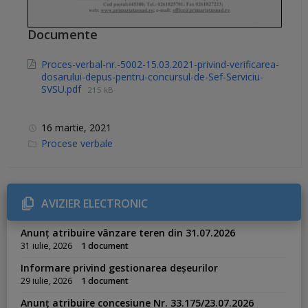
Documente
Proces-verbal-nr.-5002-15.03.2021-privind-verificarea-
dosarului-depus-pentru-concursul-de-Sef-Serviciu-
SVSU.pdf
215 kB
16 martie, 2021
C
Procese verbale
a
t
e
g
o
r
AVIZIER ELECTRONIC
i
e
s
Anunț atribuire vânzare teren din 31.07.2026
:
31 iulie, 2026
1 document
Informare privind gestionarea deșeurilor
29 iulie, 2026
1 document
Anunț atribuire concesiune Nr. 33.175/23.07.2026