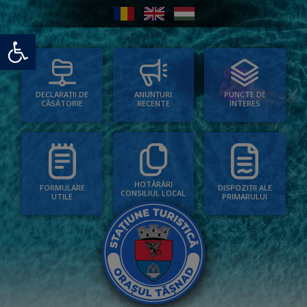
Deschide bara de unelte
PUNCTE DE
ANUNȚURI
DECLARAȚII DE
INTERES
RECENTE
CĂSĂTORIE
HOTĂRÂRI
FORMULARE
DISPOZIȚII ALE
CONSILIUL LOCAL
UTILE
PRIMARULUI