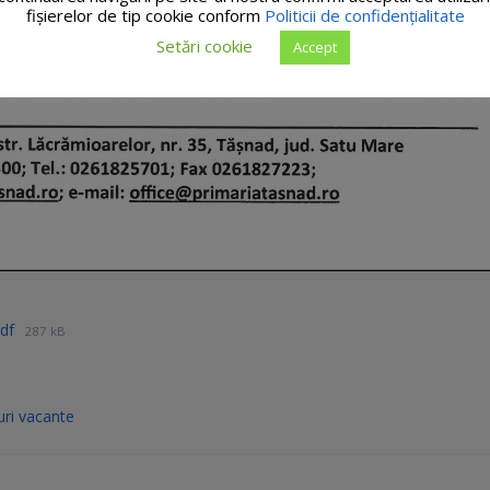
fişierelor de tip cookie conform
Politicii de confidențialitate
Setări cookie
Accept
pdf
287 kB
ri vacante