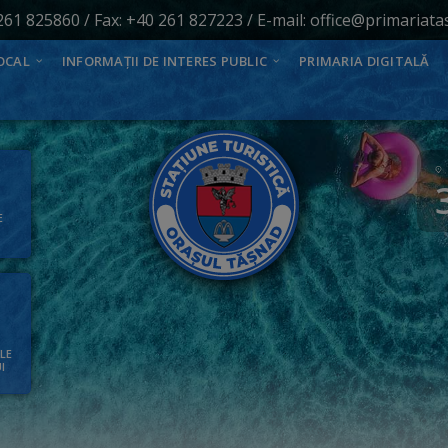
261 825860
/ Fax: +40 261 827223 / E-mail:
office@primariata
OCAL
INFORMAȚII DE INTERES PUBLIC
PRIMARIA DIGITALĂ
E
ALE
I