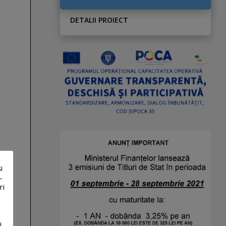
DETALII PROIECT
i
-
ri
i