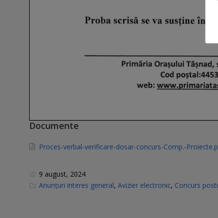
Documente
Proces-verbal-verificare-dosar-concurs-Comp.-Proiecte.
9 august, 2024
C
Anunțuri interes general
,
Avizier electronic
,
Concurs postu
a
t
e
g