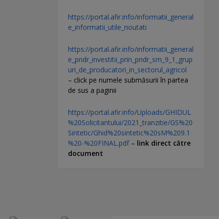
https://portal.afir.info/informatii_general
e_informatii_utile_noutati
https://portal.afir.info/informatii_general
e_pndr_investitii_prin_pndr_sm_9_1_grup
uri_de_producatori_in_sectorul_agricol
– click pe numele submăsurii în partea
de sus a paginii
https://portal.afir.info/Uploads/GHIDUL
%20Solicitantului/2021_tranzitie/GS%20
Sintetic/Ghid%20sintetic%20sM%209.1
%20-%20FINAL.pdf
–
link direct către
document