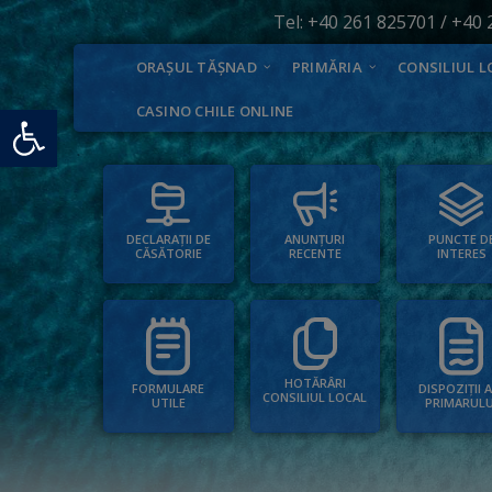
Tel:
+40 261 825701
/
+40 
ORAȘUL TĂȘNAD
PRIMĂRIA
CONSILIUL L
Deschide bara de unelte
CASINO CHILE ONLINE
PUNCTE D
ANUNȚURI
DECLARAȚII DE
INTERES
RECENTE
CĂSĂTORIE
HOTĂRÂRI
FORMULARE
DISPOZIȚII 
CONSILIUL LOCAL
UTILE
PRIMARULU