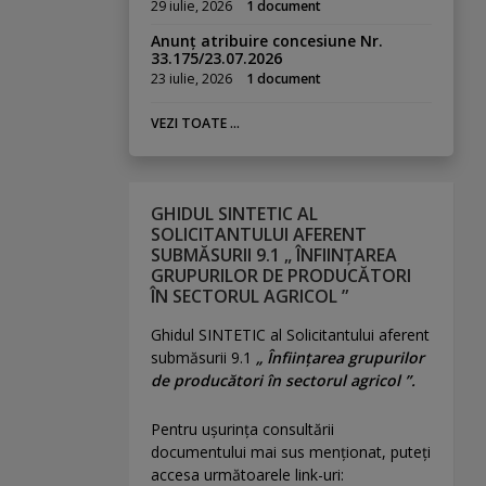
29 iulie, 2026
1 document
Anunț atribuire concesiune Nr.
33.175/23.07.2026
23 iulie, 2026
1 document
VEZI TOATE ...
GHIDUL SINTETIC AL
SOLICITANTULUI AFERENT
SUBMĂSURII 9.1 „ ÎNFIINȚAREA
GRUPURILOR DE PRODUCĂTORI
ÎN SECTORUL AGRICOL ”
Ghidul SINTETIC al Solicitantului aferent
submăsurii 9.1
„ Înființarea grupurilor
de producători în sectorul agricol ”.
Pentru uşurinţa consultării
documentului mai sus menţionat, puteţi
accesa următoarele link-uri: