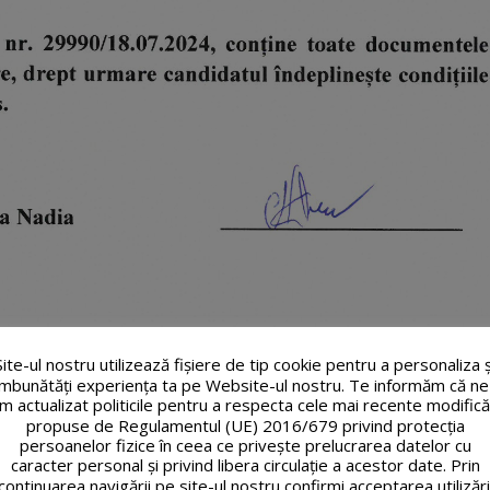
Site-ul nostru utilizează fişiere de tip cookie pentru a personaliza ș
îmbunătăți experiența ta pe Website-ul nostru. Te informăm că ne
m actualizat politicile pentru a respecta cele mai recente modifică
propuse de Regulamentul (UE) 2016/679 privind protecția
persoanelor fizice în ceea ce privește prelucrarea datelor cu
caracter personal și privind libera circulație a acestor date. Prin
continuarea navigării pe site-ul nostru confirmi acceptarea utilizări