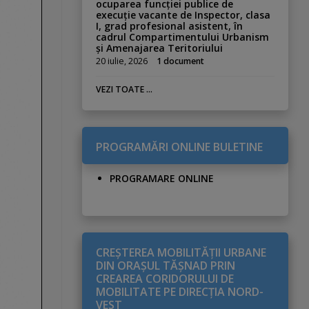
ocuparea funcției publice de
execuție vacante de Inspector, clasa
I, grad profesional asistent, în
cadrul Compartimentului Urbanism
și Amenajarea Teritoriului
20 iulie, 2026
1 document
VEZI TOATE ...
PROGRAMĂRI ONLINE BULETINE
PROGRAMARE ONLINE
CREŞTEREA MOBILITĂŢII URBANE
DIN ORAŞUL TĂŞNAD PRIN
CREAREA CORIDORULUI DE
MOBILITATE PE DIRECŢIA NORD-
VEST