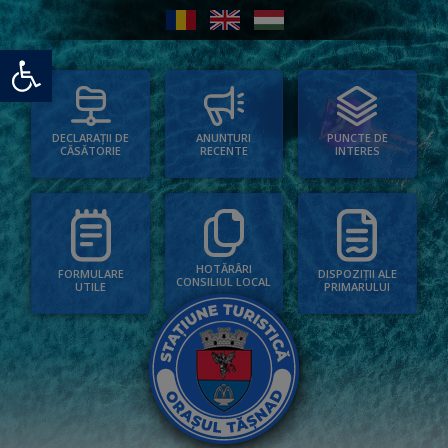
Deschide bara de unelte
PUNCTE DE
ANUNȚURI
DECLARAȚII DE
INTERES
RECENTE
CĂSĂTORIE
HOTĂRÂRI
FORMULARE
DISPOZIȚII ALE
CONSILIUL LOCAL
UTILE
PRIMARULUI