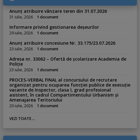
s
:
Anunț atribuire vânzare teren din 31.07.2026
31 iulie, 2026
1 document
Informare privind gestionarea deșeurilor
29 iulie, 2026
1 document
Anunț atribuire concesiune Nr. 33.175/23.07.2026
23 iulie, 2026
1 document
Adresa nr. 33062 – Ofertă de școlarizare Academia de
Poliție
23 iulie, 2026
1 document
PROCES-VERBAL FINAL al concursului de recrutare
organizat pentru ocuparea funcției publice de execuție
vacante de Inspector, clasa I, grad profesional
asistent, în cadrul Compartimentului Urbanism și
Amenajarea Teritoriului
20 iulie, 2026
1 document
VEZI TOATE ...