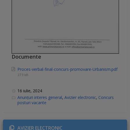
Documente
Proces-verbal-final-concurs-promovare-Urbanism.pdf
273 kB
16 iulie, 2024
C
Anunțuri interes general
,
Avizier electronic
,
Concurs
a
posturi vacante
t
e
g
o
r
i
AVIZIER ELECTRONIC
e