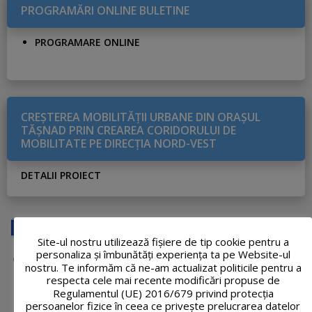
PROGRAMĂRI ONLINE BULETINE
PROGRAMARE ONLINE
CREŞTEREA MOBILITĂŢII URBANE DIN ORAŞUL
TĂŞNAD PRIN CREAREA CORIDORULUI DE
MOBILITATE PE DIRECŢIA NORD-VEST
DETALII PROIECT
Site-ul nostru utilizează fişiere de tip cookie pentru a
personaliza și îmbunătăți experiența ta pe Website-ul
nostru. Te informăm că ne-am actualizat politicile pentru a
respecta cele mai recente modificări propuse de
Regulamentul (UE) 2016/679 privind protecția
persoanelor fizice în ceea ce privește prelucrarea datelor