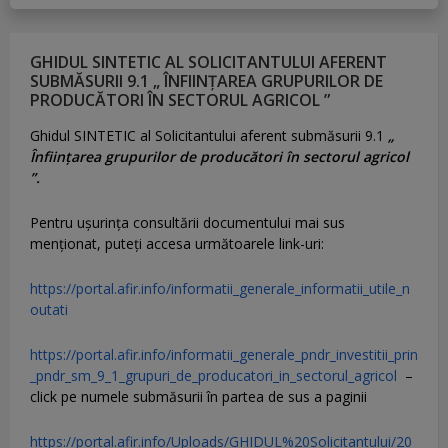
GHIDUL SINTETIC AL SOLICITANTULUI AFERENT
SUBMĂSURII 9.1 „ ÎNFIINȚAREA GRUPURILOR DE
PRODUCĂTORI ÎN SECTORUL AGRICOL ”
Ghidul SINTETIC al Solicitantului aferent submăsurii 9.1
„
Înființarea grupurilor de producători în sectorul agricol
”.
Pentru uşurinţa consultării documentului mai sus
menţionat, puteţi accesa următoarele link-uri:
https://portal.afir.info/informatii_generale_informatii_utile_n
outati
https://portal.afir.info/informatii_generale_pndr_investitii_prin
_pndr_sm_9_1_grupuri_de_producatori_in_sectorul_agricol
–
click pe numele submăsurii în partea de sus a paginii
https://portal.afir.info/Uploads/GHIDUL%20Solicitantului/20