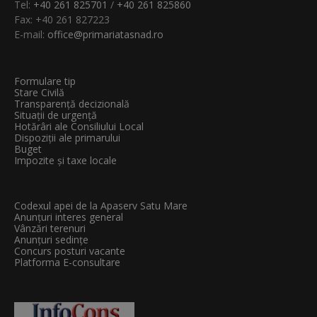
Tel:
+40 261 825701
/
+40 261 825860
Fax: +40 261 827223
E-mail:
office@primariatasnad.ro
Formulare tip
Stare Civilă
Transparenţă decizională
Situații de urgență
Hotărâri ale Consiliului Local
Dispoziții ale primarului
Buget
Impozite și taxe locale
Codexul apei de la Apaserv Satu Mare
Anunțuri interes general
Vânzări terenuri
Anunțuri sedințe
Concurs posturi vacante
Platforma E-consultare