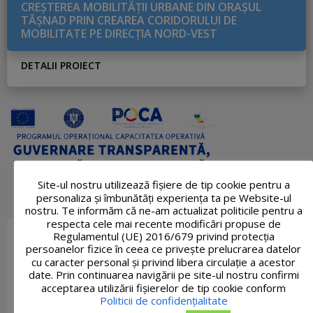
CREŞTEREA MOBILITĂŢII URBANE DIN ORAŞUL
TĂŞNAD PRIN CREAREA CORIDORULUI DE
MOBILITATE PE DIRECŢIA NORD-VEST
DETALII PROIECT
Site-ul nostru utilizează fişiere de tip cookie pentru a
personaliza și îmbunătăți experiența ta pe Website-ul
nostru. Te informăm că ne-am actualizat politicile pentru a
respecta cele mai recente modificări propuse de
Regulamentul (UE) 2016/679 privind protecția
persoanelor fizice în ceea ce privește prelucrarea datelor
cu caracter personal și privind libera circulație a acestor
date. Prin continuarea navigării pe site-ul nostru confirmi
acceptarea utilizării fişierelor de tip cookie conform
Politicii de confidențialitate