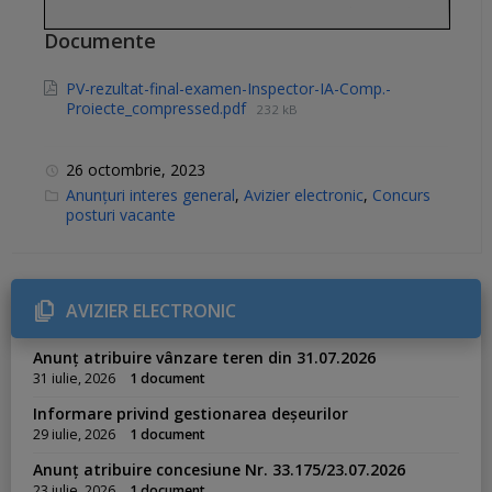
Documente
PV-rezultat-final-examen-Inspector-IA-Comp.-
Proiecte_compressed.pdf
232 kB
26 octombrie, 2023
C
Anunțuri interes general
,
Avizier electronic
,
Concurs
a
posturi vacante
t
e
g
o
r
i
AVIZIER ELECTRONIC
e
s
:
Anunț atribuire vânzare teren din 31.07.2026
31 iulie, 2026
1 document
Informare privind gestionarea deșeurilor
29 iulie, 2026
1 document
Anunț atribuire concesiune Nr. 33.175/23.07.2026
23 iulie, 2026
1 document