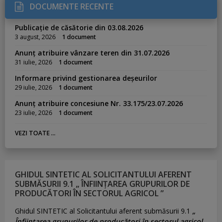
DOCUMENTE RECENTE
Publicație de căsătorie din 03.08.2026
3 august, 2026
1 document
Anunț atribuire vânzare teren din 31.07.2026
31 iulie, 2026
1 document
Informare privind gestionarea deșeurilor
29 iulie, 2026
1 document
Anunț atribuire concesiune Nr. 33.175/23.07.2026
23 iulie, 2026
1 document
VEZI TOATE ...
GHIDUL SINTETIC AL SOLICITANTULUI AFERENT
SUBMĂSURII 9.1 „ ÎNFIINȚAREA GRUPURILOR DE
PRODUCĂTORI ÎN SECTORUL AGRICOL ”
Ghidul SINTETIC al Solicitantului aferent submăsurii 9.1
„
Înființarea grupurilor de producători în sectorul agricol