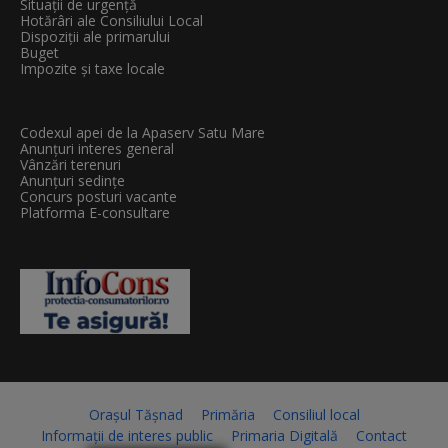
Situații de urgență
Hotărâri ale Consiliului Local
Dispoziții ale primarului
Buget
Impozite și taxe locale
Codexul apei de la Apaserv Satu Mare
Anunțuri interes general
Vânzări terenuri
Anunțuri sedințe
Concurs posturi vacante
Platforma E-consultare
Orașul Tășnad
Primăria
Consiliul local
Informații de interes public
Primaria Digitală
Contact