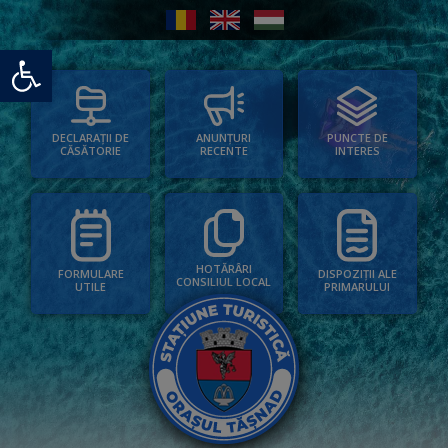
Deschide bara de unelte
PUNCTE DE
ANUNȚURI
DECLARAȚII DE
INTERES
RECENTE
CĂSĂTORIE
HOTĂRÂRI
FORMULARE
DISPOZIȚII ALE
CONSILIUL LOCAL
UTILE
PRIMARULUI