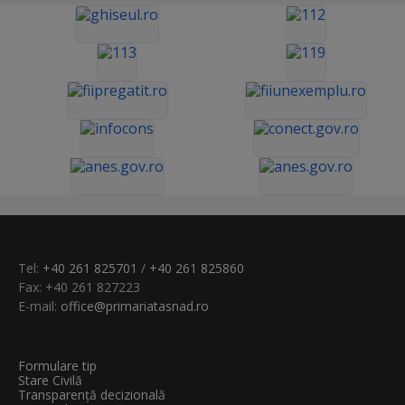
Tel:
+40 261 825701
/
+40 261 825860
Fax: +40 261 827223
E-mail:
office@primariatasnad.ro
Formulare tip
Stare Civilă
Transparenţă decizională