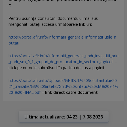
”.
Pentru uşurinţa consultării documentului mai sus
menţionat, puteţi accesa următoarele link-uri:
https://portal.afir.info/informatii_generale_informatii_utile_n
outati
https://portal.afir.info/informatii_generale_pndr_investitii_prin
_pndr_sm_9_1_grupuri_de_producatori_in_sectorul_agricol
–
click pe numele submăsurii în partea de sus a paginii
https://portal.afir.info/Uploads/GHIDUL%20Solicitantului/20
21_tranzitie/GS%20Sintetic/Ghid%20sintetic%20sM%209.1%
20-%20FINAL.pdf
–
link direct către document
Ultima actualizare: 04:23 | 7.08.2026