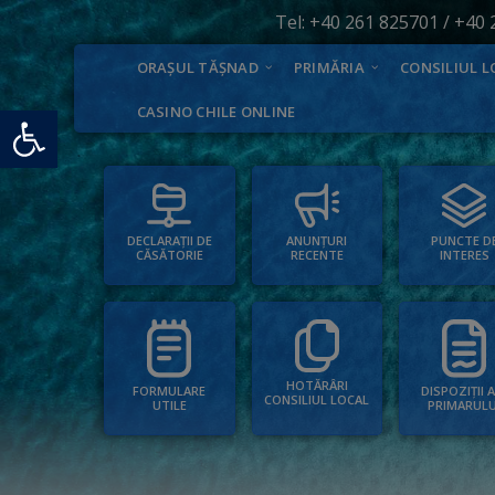
Tel:
+40 261 825701
/
+40 
ORAȘUL TĂȘNAD
PRIMĂRIA
CONSILIUL L
Deschide bara de unelte
CASINO CHILE ONLINE
PUNCTE D
ANUNȚURI
DECLARAȚII DE
INTERES
RECENTE
CĂSĂTORIE
HOTĂRÂRI
FORMULARE
DISPOZIȚII 
CONSILIUL LOCAL
UTILE
PRIMARULU