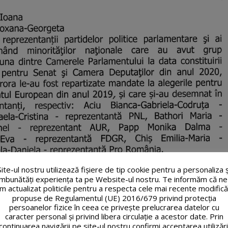
Site-ul nostru utilizează fişiere de tip cookie pentru a personaliza ș
îmbunătăți experiența ta pe Website-ul nostru. Te informăm că ne
m actualizat politicile pentru a respecta cele mai recente modifică
propuse de Regulamentul (UE) 2016/679 privind protecția
persoanelor fizice în ceea ce privește prelucrarea datelor cu
caracter personal și privind libera circulație a acestor date. Prin
continuarea navigării pe site-ul nostru confirmi acceptarea utilizări