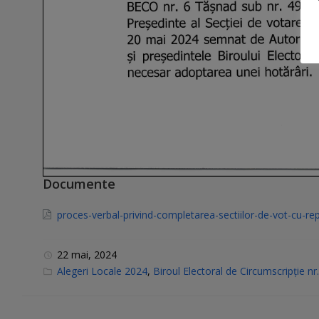
Documente
proces-verbal-privind-completarea-sectiilor-de-vot-cu-re
22 mai, 2024
C
Alegeri Locale 2024
,
Biroul Electoral de Circumscripție n
a
t
e
g