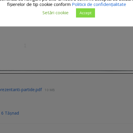
fişierelor de tip cookie conform
Politicii de confidențialitate
Setări cookie
Accept
prezentanti-partide.pdf
10 MB
r. 6 Tășnad