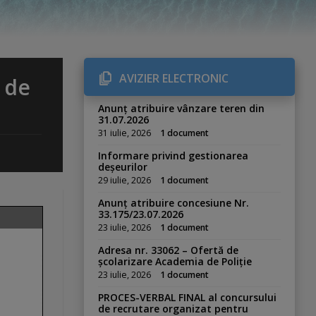
AVIZIER ELECTRONIC
 de
Anunț atribuire vânzare teren din
31.07.2026
31 iulie, 2026
1 document
Informare privind gestionarea
deșeurilor
29 iulie, 2026
1 document
Anunț atribuire concesiune Nr.
33.175/23.07.2026
23 iulie, 2026
1 document
Adresa nr. 33062 – Ofertă de
școlarizare Academia de Poliție
23 iulie, 2026
1 document
PROCES-VERBAL FINAL al concursului
de recrutare organizat pentru