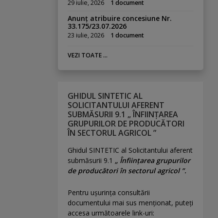
29 iulie, 2026
1 document
Anunț atribuire concesiune Nr.
33.175/23.07.2026
23 iulie, 2026
1 document
VEZI TOATE ...
GHIDUL SINTETIC AL
SOLICITANTULUI AFERENT
SUBMĂSURII 9.1 „ ÎNFIINȚAREA
GRUPURILOR DE PRODUCĂTORI
ÎN SECTORUL AGRICOL ”
Ghidul SINTETIC al Solicitantului aferent
submăsurii 9.1
„ Înființarea grupurilor
de producători în sectorul agricol ”.
Pentru uşurinţa consultării
documentului mai sus menţionat, puteţi
accesa următoarele link-uri: