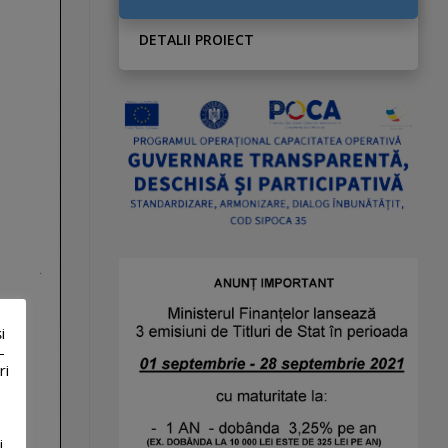
DETALII PROIECT
i
-
ri
i