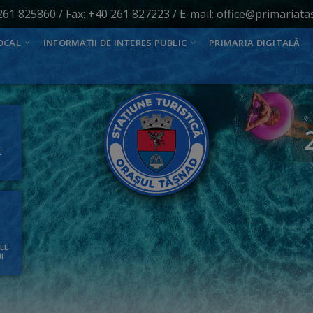
261 825860
/ Fax: +40 261 827223 / E-mail:
office@primariata
OCAL
INFORMAȚII DE INTERES PUBLIC
PRIMARIA DIGITALĂ
E
ALE
I