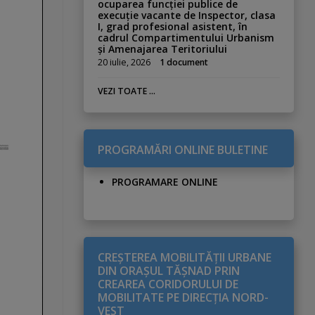
ocuparea funcției publice de
execuție vacante de Inspector, clasa
I, grad profesional asistent, în
cadrul Compartimentului Urbanism
și Amenajarea Teritoriului
20 iulie, 2026
1 document
VEZI TOATE ...
PROGRAMĂRI ONLINE BULETINE
PROGRAMARE ONLINE
CREŞTEREA MOBILITĂŢII URBANE
DIN ORAŞUL TĂŞNAD PRIN
CREAREA CORIDORULUI DE
MOBILITATE PE DIRECŢIA NORD-
VEST