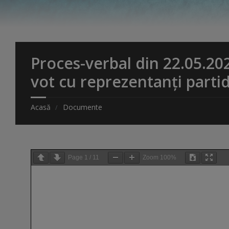
Proces-verbal din 22.05.20
vot cu reprezentanți parti
Acasă
Documente
Page
1
/
11
Zoom
100%