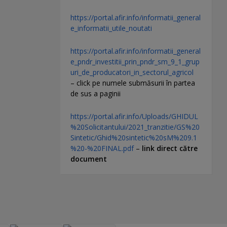
https://portal.afir.info/informatii_general
e_informatii_utile_noutati
https://portal.afir.info/informatii_general
e_pndr_investitii_prin_pndr_sm_9_1_grup
uri_de_producatori_in_sectorul_agricol
– click pe numele submăsurii în partea
de sus a paginii
https://portal.afir.info/Uploads/GHIDUL
%20Solicitantului/2021_tranzitie/GS%20
Sintetic/Ghid%20sintetic%20sM%209.1
%20-%20FINAL.pdf
–
link direct către
document