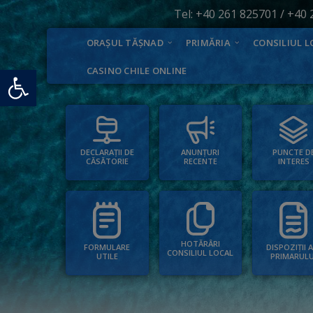
Tel:
+40 261 825701
/
+40 
ORAȘUL TĂȘNAD
PRIMĂRIA
CONSILIUL L
Deschide bara de unelte
CASINO CHILE ONLINE
PUNCTE D
ANUNȚURI
DECLARAȚII DE
INTERES
RECENTE
CĂSĂTORIE
HOTĂRÂRI
FORMULARE
DISPOZIȚII 
CONSILIUL LOCAL
UTILE
PRIMARULU