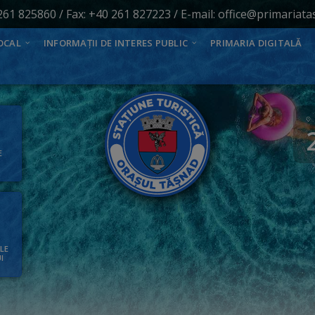
261 825860
/ Fax: +40 261 827223 / E-mail:
office@primariata
OCAL
INFORMAȚII DE INTERES PUBLIC
PRIMARIA DIGITALĂ
E
ALE
I