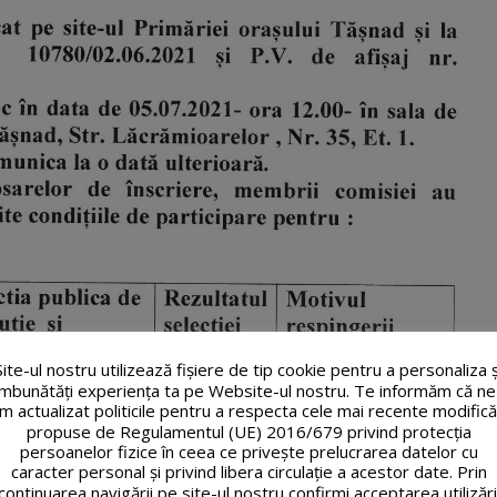
Site-ul nostru utilizează fişiere de tip cookie pentru a personaliza ș
îmbunătăți experiența ta pe Website-ul nostru. Te informăm că ne
m actualizat politicile pentru a respecta cele mai recente modifică
propuse de Regulamentul (UE) 2016/679 privind protecția
persoanelor fizice în ceea ce privește prelucrarea datelor cu
caracter personal și privind libera circulație a acestor date. Prin
continuarea navigării pe site-ul nostru confirmi acceptarea utilizări