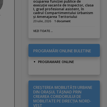
ocuparea funcției publice de
execuție vacante de Inspector, clasa
I, grad profesional asistent, în
cadrul Compartimentului Urbanism
și Amenajarea Teritoriului
20 iulie, 2026
1 document
VEZI TOATE ...
PROGRAMĂRI ONLINE BULETINE
PROGRAMARE ONLINE
CREŞTEREA MOBILITĂŢII URBANE
DIN ORAŞUL TĂŞNAD PRIN
CREAREA CORIDORULUI DE
MOBILITATE PE DIRECŢIA NORD-
VEST