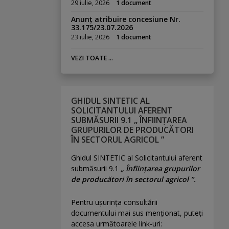
29 iulie, 2026
1 document
Anunț atribuire concesiune Nr.
33.175/23.07.2026
23 iulie, 2026
1 document
VEZI TOATE ...
GHIDUL SINTETIC AL
SOLICITANTULUI AFERENT
SUBMĂSURII 9.1 „ ÎNFIINȚAREA
GRUPURILOR DE PRODUCĂTORI
ÎN SECTORUL AGRICOL ”
Ghidul SINTETIC al Solicitantului aferent
submăsurii 9.1
„ Înființarea grupurilor
de producători în sectorul agricol ”.
Pentru uşurinţa consultării
documentului mai sus menţionat, puteţi
accesa următoarele link-uri: