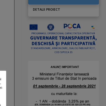
DETALII PROIECT
i
-
ri
i