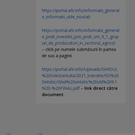
https://portal.afir.info/informatii_general
e_informatii_utile_noutati
https://portal.afir.info/informatii_general
e_pndr_investitii_prin_pndr_sm_9_1_grup
uri_de_producatori_in_sectorul_agricol
– click pe numele submăsurii în partea
de sus a paginii
https://portal.afir.info/Uploads/GHIDUL
%20Solicitantului/2021_tranzitie/GS%20
Sintetic/Ghid%20sintetic%20sM%209.1
%20-%20FINAL.pdf
–
link direct către
document