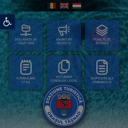
Deschide bara de unelte
PUNCTE DE
ANUNȚURI
DECLARAȚII DE
INTERES
RECENTE
CĂSĂTORIE
HOTĂRÂRI
FORMULARE
DISPOZIȚII ALE
CONSILIUL LOCAL
UTILE
PRIMARULUI