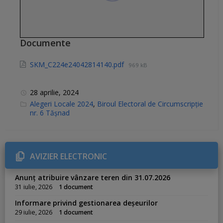
Documente
SKM_C224e24042814140.pdf
969 kB
28 aprilie, 2024
C
Alegeri Locale 2024
,
Biroul Electoral de Circumscripție
a
nr. 6 Tășnad
t
e
g
o
r
i
AVIZIER ELECTRONIC
e
s
:
Anunț atribuire vânzare teren din 31.07.2026
31 iulie, 2026
1 document
Informare privind gestionarea deșeurilor
29 iulie, 2026
1 document