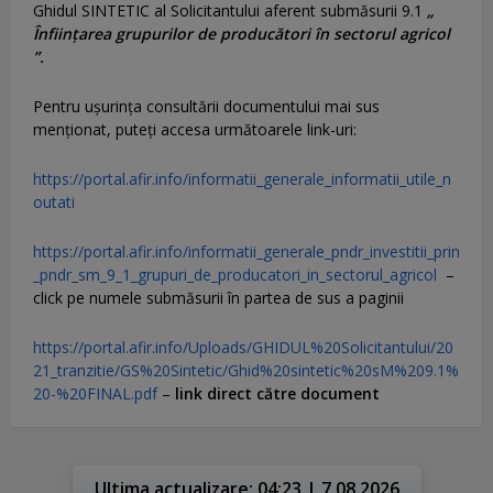
Ghidul SINTETIC al Solicitantului aferent submăsurii 9.1
„
Înființarea grupurilor de producători în sectorul agricol
”.
Pentru uşurinţa consultării documentului mai sus
menţionat, puteţi accesa următoarele link-uri:
https://portal.afir.info/informatii_generale_informatii_utile_n
outati
https://portal.afir.info/informatii_generale_pndr_investitii_prin
_pndr_sm_9_1_grupuri_de_producatori_in_sectorul_agricol
–
click pe numele submăsurii în partea de sus a paginii
https://portal.afir.info/Uploads/GHIDUL%20Solicitantului/20
21_tranzitie/GS%20Sintetic/Ghid%20sintetic%20sM%209.1%
20-%20FINAL.pdf
–
link direct către document
Ultima actualizare: 04:23 | 7.08.2026