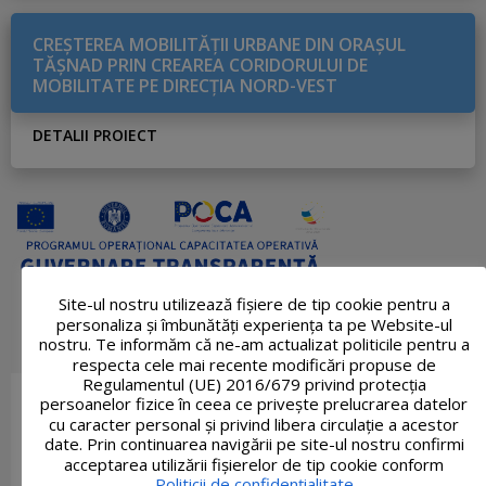
CREŞTEREA MOBILITĂŢII URBANE DIN ORAŞUL
TĂŞNAD PRIN CREAREA CORIDORULUI DE
MOBILITATE PE DIRECŢIA NORD-VEST
DETALII PROIECT
Site-ul nostru utilizează fişiere de tip cookie pentru a
personaliza și îmbunătăți experiența ta pe Website-ul
nostru. Te informăm că ne-am actualizat politicile pentru a
respecta cele mai recente modificări propuse de
Regulamentul (UE) 2016/679 privind protecția
persoanelor fizice în ceea ce privește prelucrarea datelor
cu caracter personal și privind libera circulație a acestor
date. Prin continuarea navigării pe site-ul nostru confirmi
acceptarea utilizării fişierelor de tip cookie conform
Politicii de confidențialitate