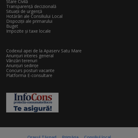
Stare Civilă
Transparenţă decizională
Situații de urgență
Hotărâri ale Consiliului Local
Dispoziții ale primarului
Buget
Impozite și taxe locale
Codexul apei de la Apaserv Satu Mare
Anunțuri interes general
Vânzări terenuri
Anunțuri sedințe
Concurs posturi vacante
Platforma E-consultare
Orașul Tășnad
Primăria
Consiliul local