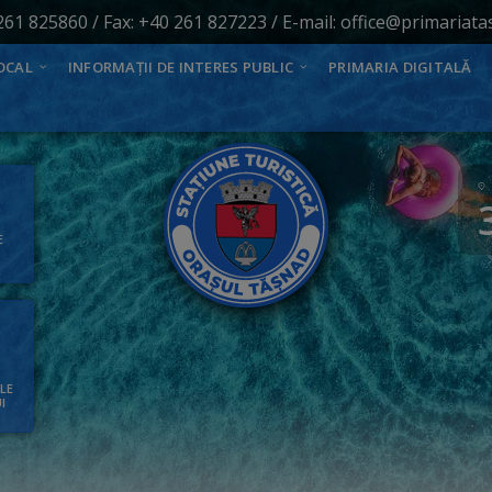
261 825860
/ Fax: +40 261 827223 / E-mail:
office@primariata
OCAL
INFORMAȚII DE INTERES PUBLIC
PRIMARIA DIGITALĂ
E
ALE
I