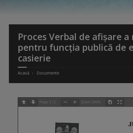
Proces Verbal de afișare a 
pentru funcția publică de ex
casierie
Acasă
Documente
Page
1
/
1
Zoom
100%