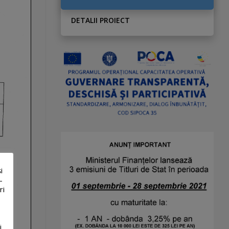
DETALII PROIECT
i
-
ri
i