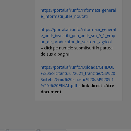
https://portal.afir.info/informatii_general
e_informatii_utile_noutati
https://portal.afir.info/informatii_general
e_pndr_investitii_prin_pndr_sm_9_1_grup
uri_de_producatori_in_sectorul_agricol
– click pe numele submăsurii în partea
de sus a paginii
https://portal.afir.info/Uploads/GHIDUL
%20Solicitantului/2021_tranzitie/GS%20
Sintetic/Ghid%20sintetic%20sM%209.1
%20-%20FINAL.pdf
–
link direct către
document