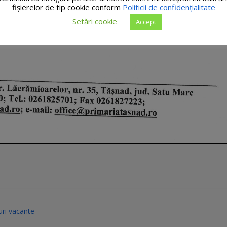
fişierelor de tip cookie conform
Politicii de confidențialitate
Setări cookie
Accept
ri vacante