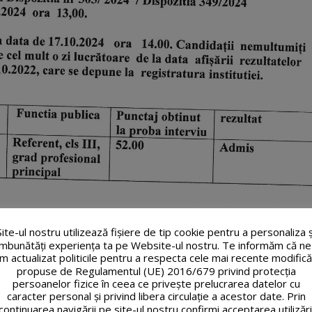
Site-ul nostru utilizează fişiere de tip cookie pentru a personaliza ș
îmbunătăți experiența ta pe Website-ul nostru. Te informăm că ne
m actualizat politicile pentru a respecta cele mai recente modifică
propuse de Regulamentul (UE) 2016/679 privind protecția
persoanelor fizice în ceea ce privește prelucrarea datelor cu
caracter personal și privind libera circulație a acestor date. Prin
continuarea navigării pe site-ul nostru confirmi acceptarea utilizări