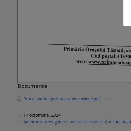
Documente
Proces-verbal-proba-interviu-casierie.pdf
312 kB
17 octombrie, 2024
C
Anunțuri interes general
,
Avizier electronic
,
Concurs postu
a
t