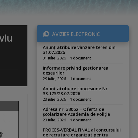
AVIZIER ELECTRONIC
viu
Anunț atribuire vânzare teren din
31.07.2026
31 iulie, 2026
1 document
Informare privind gestionarea
deșeurilor
29 iulie, 2026
1 document
Anunț atribuire concesiune Nr.
33.175/23.07.2026
23 iulie, 2026
1 document
Adresa nr. 33062 – Ofertă de
școlarizare Academia de Poliție
23 iulie, 2026
1 document
PROCES-VERBAL FINAL al concursului
de recrutare organizat pentru