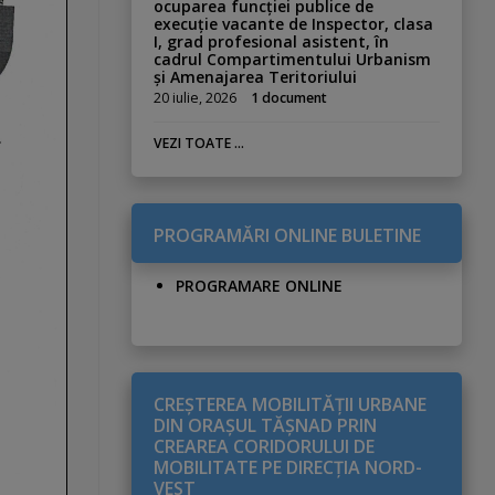
ocuparea funcției publice de
execuție vacante de Inspector, clasa
I, grad profesional asistent, în
cadrul Compartimentului Urbanism
și Amenajarea Teritoriului
20 iulie, 2026
1 document
VEZI TOATE ...
PROGRAMĂRI ONLINE BULETINE
PROGRAMARE ONLINE
CREŞTEREA MOBILITĂŢII URBANE
DIN ORAŞUL TĂŞNAD PRIN
CREAREA CORIDORULUI DE
MOBILITATE PE DIRECŢIA NORD-
VEST