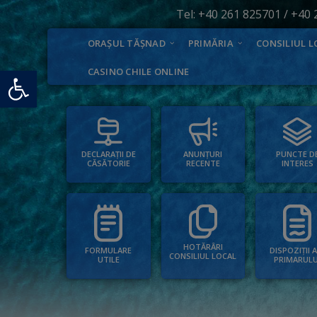
Tel:
+40 261 825701
/
+40 
ORAȘUL TĂȘNAD
PRIMĂRIA
CONSILIUL L
Deschide bara de unelte
CASINO CHILE ONLINE
PUNCTE D
ANUNȚURI
DECLARAȚII DE
INTERES
RECENTE
CĂSĂTORIE
HOTĂRÂRI
FORMULARE
DISPOZIȚII 
CONSILIUL LOCAL
UTILE
PRIMARULU