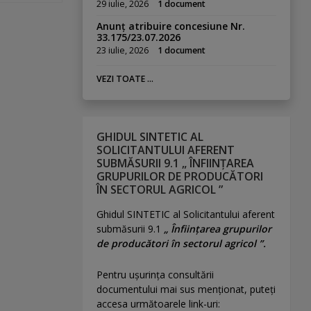
29 iulie, 2026
1 document
Anunț atribuire concesiune Nr.
33.175/23.07.2026
23 iulie, 2026
1 document
VEZI TOATE ...
GHIDUL SINTETIC AL
SOLICITANTULUI AFERENT
SUBMĂSURII 9.1 „ ÎNFIINȚAREA
GRUPURILOR DE PRODUCĂTORI
ÎN SECTORUL AGRICOL ”
Ghidul SINTETIC al Solicitantului aferent
submăsurii 9.1
„ Înființarea grupurilor
de producători în sectorul agricol ”.
Pentru uşurinţa consultării
documentului mai sus menţionat, puteţi
accesa următoarele link-uri: