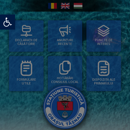
Deschide bara de unelte
PUNCTE DE
ANUNȚURI
DECLARAȚII DE
INTERES
RECENTE
CĂSĂTORIE
HOTĂRÂRI
FORMULARE
DISPOZIȚII ALE
CONSILIUL LOCAL
UTILE
PRIMARULUI