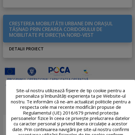
CREŞTEREA MOBILITĂŢII URBANE DIN ORAŞUL
TĂŞNAD PRIN CREAREA CORIDORULUI DE
MOBILITATE PE DIRECŢIA NORD-VEST
DETALII PROIECT
Site-ul nostru utilizează fişiere de tip cookie pentru a
personaliza și îmbunătăți experiența ta pe Website-ul
nostru. Te informăm că ne-am actualizat politicile pentru a
respecta cele mai recente modificări propuse de
Regulamentul (UE) 2016/679 privind protecția
persoanelor fizice în ceea ce privește prelucrarea datelor
cu caracter personal și privind libera circulație a acestor
date. Prin continuarea navigării pe site-ul nostru confirmi
acceptarea utilizării fişierelor de tip cookie conform