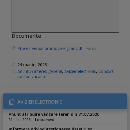
Documente
Proces-verbal-promovare-grad.pdf
198 kB
24 martie, 2023
C
Anunțuri interes general
,
Avizier electronic
,
Concurs
a
posturi vacante
t
e
g
o
r
i
AVIZIER ELECTRONIC
e
s
:
Anunț atribuire vânzare teren din 31.07.2026
31 iulie, 2026
1 document
Informare privind gestionarea deșeurilor