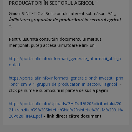
PRODUCĂTORI ÎN SECTORUL AGRICOL ”
Ghidul SINTETIC al Solicitantului aferent submăsurii 9.1
„
Înființarea grupurilor de producători în sectorul agricol
”.
Pentru uşurinţa consultării documentului mai sus
menţionat, puteţi accesa următoarele link-uri:
https://portal.afir.info/informatii_generale_informatii_utile_n
outati
https://portal.afir.info/informatii_generale_pndr_investitii_prin
_pndr_sm_9_1_grupuri_de_producatori_in_sectorul_agricol
–
click pe numele submăsurii în partea de sus a paginii
https://portal.afir.info/Uploads/GHIDUL%20Solicitantului/20
21_tranzitie/GS%20Sintetic/Ghid%20sintetic%20sM%209.1%
20-%20FINAL.pdf
–
link direct către document