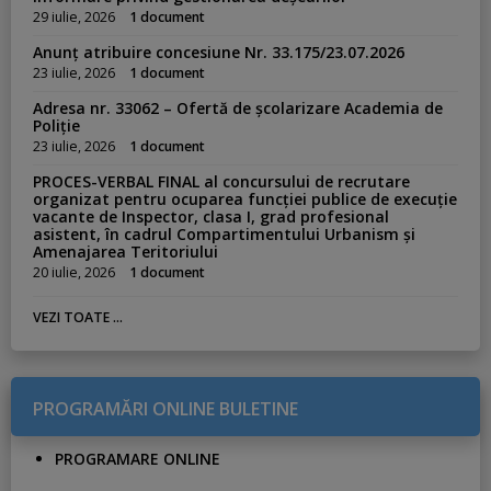
29 iulie, 2026
1 document
Anunț atribuire concesiune Nr. 33.175/23.07.2026
23 iulie, 2026
1 document
Adresa nr. 33062 – Ofertă de școlarizare Academia de
Poliție
23 iulie, 2026
1 document
PROCES-VERBAL FINAL al concursului de recrutare
organizat pentru ocuparea funcției publice de execuție
vacante de Inspector, clasa I, grad profesional
asistent, în cadrul Compartimentului Urbanism și
Amenajarea Teritoriului
20 iulie, 2026
1 document
VEZI TOATE ...
PROGRAMĂRI ONLINE BULETINE
PROGRAMARE ONLINE