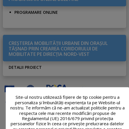
PROGRAMARE ONLINE
CREŞTEREA MOBILITĂŢII URBANE DIN ORAŞUL
TĂŞNAD PRIN CREAREA CORIDORULUI DE
MOBILITATE PE DIRECŢIA NORD-VEST
DETALII PROIECT
Site-ul nostru utilizează fişiere de tip cookie pentru a
personaliza și îmbunătăți experiența ta pe Website-ul
nostru. Te informăm că ne-am actualizat politicile pentru a
respecta cele mai recente modificări propuse de
Regulamentul (UE) 2016/679 privind protecția
persoanelor fizice în ceea ce privește prelucrarea datelor
cu caracter personal și privind libera circulație a acestor