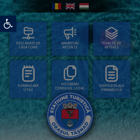
Deschide bara de unelte
PUNCTE DE
ANUNȚURI
DECLARAȚII DE
INTERES
RECENTE
CĂSĂTORIE
HOTĂRÂRI
FORMULARE
DISPOZIȚII ALE
CONSILIUL LOCAL
UTILE
PRIMARULUI