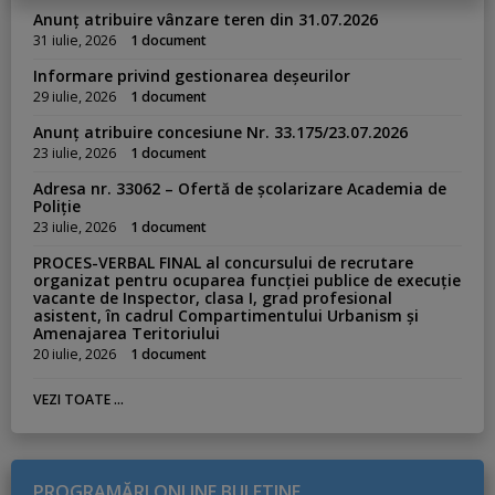
:
Anunț atribuire vânzare teren din 31.07.2026
31 iulie, 2026
1 document
Informare privind gestionarea deșeurilor
29 iulie, 2026
1 document
Anunț atribuire concesiune Nr. 33.175/23.07.2026
23 iulie, 2026
1 document
Adresa nr. 33062 – Ofertă de școlarizare Academia de
Poliție
23 iulie, 2026
1 document
PROCES-VERBAL FINAL al concursului de recrutare
organizat pentru ocuparea funcției publice de execuție
vacante de Inspector, clasa I, grad profesional
asistent, în cadrul Compartimentului Urbanism și
Amenajarea Teritoriului
20 iulie, 2026
1 document
VEZI TOATE ...
PROGRAMĂRI ONLINE BULETINE