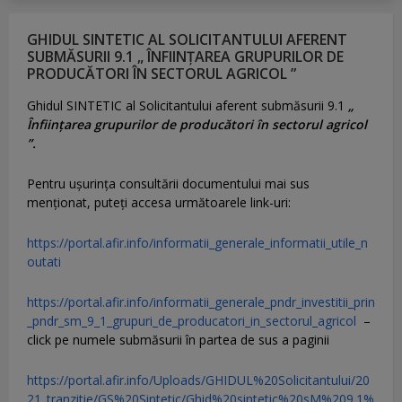
GHIDUL SINTETIC AL SOLICITANTULUI AFERENT
SUBMĂSURII 9.1 „ ÎNFIINȚAREA GRUPURILOR DE
PRODUCĂTORI ÎN SECTORUL AGRICOL ”
Ghidul SINTETIC al Solicitantului aferent submăsurii 9.1
„
Înființarea grupurilor de producători în sectorul agricol
”.
Pentru uşurinţa consultării documentului mai sus
menţionat, puteţi accesa următoarele link-uri:
https://portal.afir.info/informatii_generale_informatii_utile_n
outati
https://portal.afir.info/informatii_generale_pndr_investitii_prin
_pndr_sm_9_1_grupuri_de_producatori_in_sectorul_agricol
–
click pe numele submăsurii în partea de sus a paginii
https://portal.afir.info/Uploads/GHIDUL%20Solicitantului/20
21_tranzitie/GS%20Sintetic/Ghid%20sintetic%20sM%209.1%