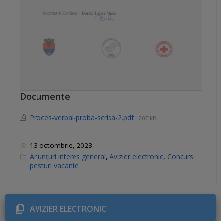
Documente
Proces-verbal-proba-scrisa-2.pdf
207 kB
13 octombrie, 2023
C
Anunțuri interes general
,
Avizier electronic
,
Concurs
a
posturi vacante
t
e
g
o
r
i
AVIZIER ELECTRONIC
e
s