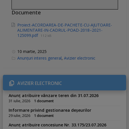
Documente
Proiect-ACORDAREA-DE-PACHETE-CU-AJUTOARE-
ALIMENTARE-IN-CADRUL-POAD-2018–2021-
125099.pdf
112 kB
10 martie, 2025
C
Anunțuri interes general
,
Avizier electronic
a
t
e
g
o
r
AVIZIER ELECTRONIC
i
e
s
Anunț atribuire vânzare teren din 31.07.2026
:
31 iulie, 2026
1 document
Informare privind gestionarea deșeurilor
29 iulie, 2026
1 document
Anunț atribuire concesiune Nr. 33.175/23.07.2026