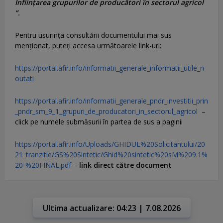
Înființarea grupurilor de producători în sectorul agricol
”.
Pentru uşurinţa consultării documentului mai sus
menţionat, puteţi accesa următoarele link-uri:
https://portal.afir.info/informatii_generale_informatii_utile_n
outati
https://portal.afir.info/informatii_generale_pndr_investitii_prin
_pndr_sm_9_1_grupuri_de_producatori_in_sectorul_agricol
–
click pe numele submăsurii în partea de sus a paginii
https://portal.afir.info/Uploads/GHIDUL%20Solicitantului/20
21_tranzitie/GS%20Sintetic/Ghid%20sintetic%20sM%209.1%
20-%20FINAL.pdf
–
link direct către document
Ultima actualizare: 04:23 | 7.08.2026