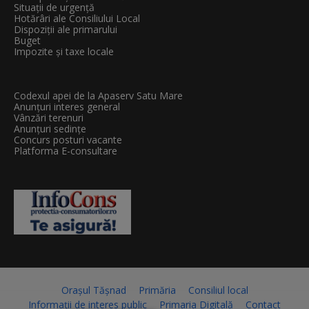
Situații de urgență
Hotărâri ale Consiliului Local
Dispoziții ale primarului
Buget
Impozite și taxe locale
Codexul apei de la Apaserv Satu Mare
Anunțuri interes general
Vânzări terenuri
Anunțuri sedințe
Concurs posturi vacante
Platforma E-consultare
Orașul Tășnad
Primăria
Consiliul local
Informații de interes public
Primaria Digitală
Contact