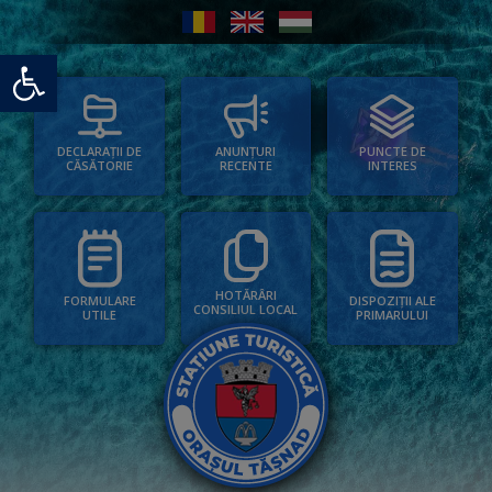
Deschide bara de unelte
PUNCTE DE
ANUNȚURI
DECLARAȚII DE
INTERES
RECENTE
CĂSĂTORIE
HOTĂRÂRI
FORMULARE
DISPOZIȚII ALE
CONSILIUL LOCAL
UTILE
PRIMARULUI