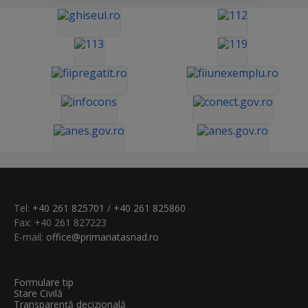
Tel:
+40 261 825701
/
+40 261 825860
Fax: +40 261 827223
E-mail:
office@primariatasnad.ro
Formulare tip
Stare Civilă
Transparenţă decizională