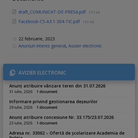
draft_COMUNICAT-DE-PRESA.pdf
193 kB
Facebook-C5-A3.1-304-TIC.pdf
155 kB
22 februarie, 2023
C
Anunțuri interes general
,
Avizier electronic
a
t
e
g
o
r
AVIZIER ELECTRONIC
i
e
s
Anunț atribuire vânzare teren din 31.07.2026
:
31 iulie, 2026
1 document
Informare privind gestionarea deșeurilor
29 iulie, 2026
1 document
Anunț atribuire concesiune Nr. 33.175/23.07.2026
23 iulie, 2026
1 document
Adresa nr. 33062 – Ofertă de școlarizare Academia de
Poliție