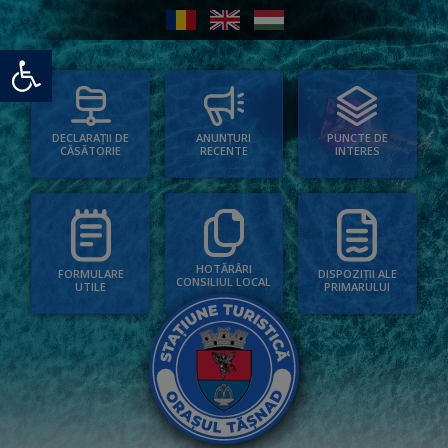
Deschide bara de unelte
PUNCTE DE
ANUNȚURI
DECLARAȚII DE
INTERES
RECENTE
CĂSĂTORIE
HOTĂRÂRI
FORMULARE
DISPOZIȚII ALE
CONSILIUL LOCAL
UTILE
PRIMARULUI