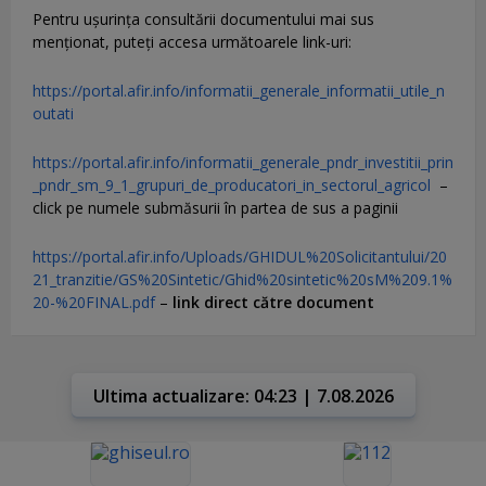
Pentru uşurinţa consultării documentului mai sus
menţionat, puteţi accesa următoarele link-uri:
https://portal.afir.info/informatii_generale_informatii_utile_n
outati
https://portal.afir.info/informatii_generale_pndr_investitii_prin
_pndr_sm_9_1_grupuri_de_producatori_in_sectorul_agricol
–
click pe numele submăsurii în partea de sus a paginii
https://portal.afir.info/Uploads/GHIDUL%20Solicitantului/20
21_tranzitie/GS%20Sintetic/Ghid%20sintetic%20sM%209.1%
20-%20FINAL.pdf
–
link direct către document
Ultima actualizare: 04:23 | 7.08.2026