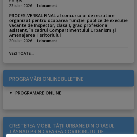
23 iulie, 2026
1 document
PROCES-VERBAL FINAL al concursului de recrutare
organizat pentru ocuparea funcției publice de execuție
vacante de Inspector, clasa I, grad profesional
asistent, în cadrul Compartimentului Urbanism și
Amenajarea Teritoriului
20 iulie, 2026
1 document
VEZI TOATE ...
PROGRAMĂRI ONLINE BULETINE
PROGRAMARE ONLINE
CREŞTEREA MOBILITĂŢII URBANE DIN ORAŞUL
TĂŞNAD PRIN CREAREA CORIDORULUI DE