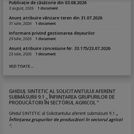
Publicație de căsătorie din 03.08.2026
3 august, 2026
1 document
Anunț atribuire vânzare teren din 31.07.2026
31 iulie, 2026
1 document
Informare privind gestionarea deșeurilor
29 iulie, 2026
1 document
Anunț atribuire concesiune Nr. 33.175/23.07.2026
23 iulie, 2026
1 document
VEZI TOATE ...
GHIDUL SINTETIC AL SOLICITANTULUI AFERENT
SUBMĂSURII 9.1 „ ÎNFIINȚAREA GRUPURILOR DE
PRODUCĂTORI ÎN SECTORUL AGRICOL ”
Ghidul SINTETIC al Solicitantului aferent submăsurii 9.1
„
Înființarea grupurilor de producători în sectorul agricol
”.