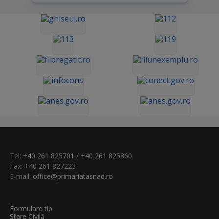
Tel:
+40 261 825701
/
+40 261 825860
Fax: +40 261 827223
E-mail:
office@primariatasnad.ro
Formulare tip
Stare Civilă