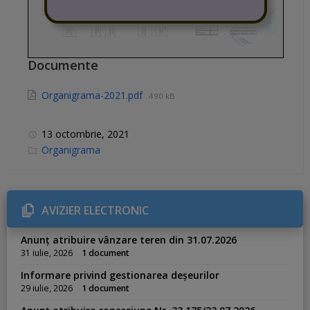
Documente
Organigrama-2021.pdf
490 kB
13 octombrie, 2021
C
Organigrama
a
t
e
g
o
r
AVIZIER ELECTRONIC
i
e
s
Anunț atribuire vânzare teren din 31.07.2026
:
31 iulie, 2026
1 document
Informare privind gestionarea deșeurilor
29 iulie, 2026
1 document