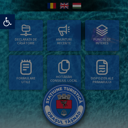
Deschide bara de unelte
PUNCTE DE
ANUNȚURI
DECLARAȚII DE
INTERES
RECENTE
CĂSĂTORIE
HOTĂRÂRI
FORMULARE
DISPOZIȚII ALE
CONSILIUL LOCAL
UTILE
PRIMARULUI