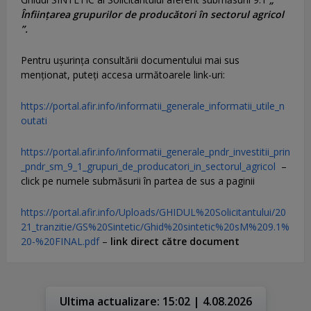
Înființarea grupurilor de producători în sectorul agricol
”.
Pentru uşurinţa consultării documentului mai sus
menţionat, puteţi accesa următoarele link-uri:
https://portal.afir.info/informatii_generale_informatii_utile_n
outati
https://portal.afir.info/informatii_generale_pndr_investitii_prin
_pndr_sm_9_1_grupuri_de_producatori_in_sectorul_agricol
–
click pe numele submăsurii în partea de sus a paginii
https://portal.afir.info/Uploads/GHIDUL%20Solicitantului/20
21_tranzitie/GS%20Sintetic/Ghid%20sintetic%20sM%209.1%
20-%20FINAL.pdf
–
link direct către document
Ultima actualizare: 15:02 | 4.08.2026