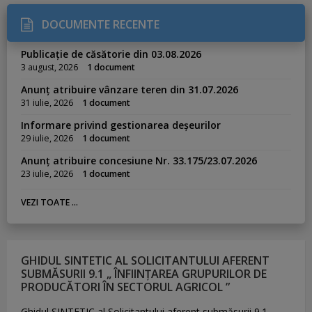
DOCUMENTE RECENTE
Publicație de căsătorie din 03.08.2026
3 august, 2026
1 document
Anunț atribuire vânzare teren din 31.07.2026
31 iulie, 2026
1 document
Informare privind gestionarea deșeurilor
29 iulie, 2026
1 document
Anunț atribuire concesiune Nr. 33.175/23.07.2026
23 iulie, 2026
1 document
VEZI TOATE ...
GHIDUL SINTETIC AL SOLICITANTULUI AFERENT
SUBMĂSURII 9.1 „ ÎNFIINȚAREA GRUPURILOR DE
PRODUCĂTORI ÎN SECTORUL AGRICOL ”
Ghidul SINTETIC al Solicitantului aferent submăsurii 9.1
„