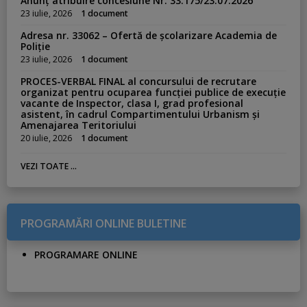
Anunț atribuire concesiune Nr. 33.175/23.07.2026
23 iulie, 2026
1 document
Adresa nr. 33062 – Ofertă de școlarizare Academia de
Poliție
23 iulie, 2026
1 document
PROCES-VERBAL FINAL al concursului de recrutare
organizat pentru ocuparea funcției publice de execuție
vacante de Inspector, clasa I, grad profesional
asistent, în cadrul Compartimentului Urbanism și
Amenajarea Teritoriului
20 iulie, 2026
1 document
VEZI TOATE ...
PROGRAMĂRI ONLINE BULETINE
PROGRAMARE ONLINE