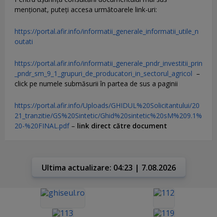
menţionat, puteţi accesa următoarele link-uri:
https://portal.afir.info/informatii_generale_informatii_utile_n
outati
https://portal.afir.info/informatii_generale_pndr_investitii_prin
_pndr_sm_9_1_grupuri_de_producatori_in_sectorul_agricol
–
click pe numele submăsurii în partea de sus a paginii
https://portal.afir.info/Uploads/GHIDUL%20Solicitantului/20
21_tranzitie/GS%20Sintetic/Ghid%20sintetic%20sM%209.1%
20-%20FINAL.pdf
–
link direct către document
Ultima actualizare: 04:23 | 7.08.2026