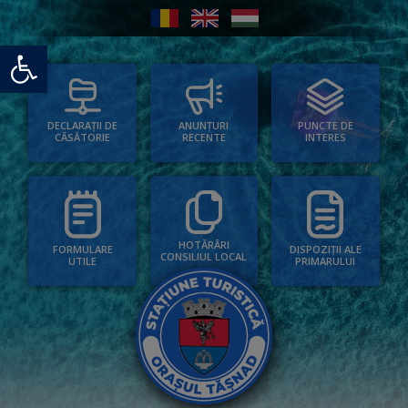
Deschide bara de unelte
PUNCTE DE
ANUNȚURI
DECLARAȚII DE
INTERES
RECENTE
CĂSĂTORIE
HOTĂRÂRI
FORMULARE
DISPOZIȚII ALE
CONSILIUL LOCAL
UTILE
PRIMARULUI