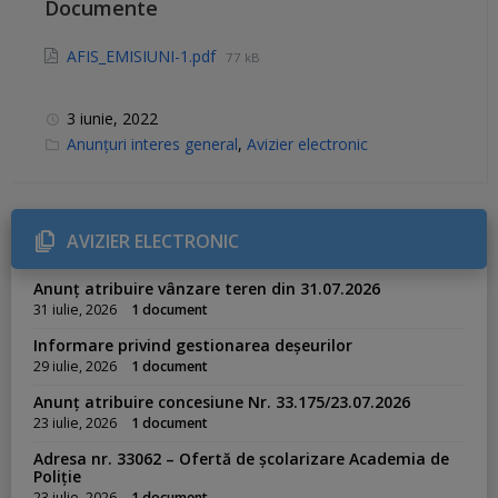
Documente
AFIS_EMISIUNI-1.pdf
77 kB
3 iunie, 2022
C
Anunțuri interes general
,
Avizier electronic
a
t
e
g
o
r
AVIZIER ELECTRONIC
i
e
s
Anunț atribuire vânzare teren din 31.07.2026
:
31 iulie, 2026
1 document
Informare privind gestionarea deșeurilor
29 iulie, 2026
1 document
Anunț atribuire concesiune Nr. 33.175/23.07.2026
23 iulie, 2026
1 document
Adresa nr. 33062 – Ofertă de școlarizare Academia de
Poliție
23 iulie, 2026
1 document