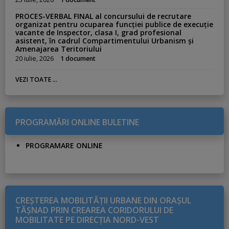
PROCES-VERBAL FINAL al concursului de recrutare
organizat pentru ocuparea funcției publice de execuție
vacante de Inspector, clasa I, grad profesional
asistent, în cadrul Compartimentului Urbanism și
Amenajarea Teritoriului
20 iulie, 2026
1 document
VEZI TOATE ...
PROGRAMĂRI ONLINE BULETINE
PROGRAMARE ONLINE
CREŞTEREA MOBILITĂŢII URBANE DIN ORAŞUL
TĂŞNAD PRIN CREAREA CORIDORULUI DE
MOBILITATE PE DIRECŢIA NORD-VEST