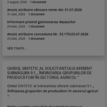
3 august, 2026
1 document
Anunț atribuire vânzare teren din 31.07.2026
31 iulie, 2026
1 document
Informare privind gestionarea deșeurilor
29 iulie, 2026
1 document
Anunț atribuire concesiune Nr. 33.175/23.07.2026
23 iulie, 2026
1 document
VEZI TOATE ...
GHIDUL SINTETIC AL SOLICITANTULUI AFERENT
SUBMĂSURII 9.1 „ ÎNFIINȚAREA GRUPURILOR DE
PRODUCĂTORI ÎN SECTORUL AGRICOL ”
Ghidul SINTETIC al Solicitantului aferent submăsurii 9.1
„
Înființarea grupurilor de producători în sectorul agricol
”.
Pentru uşurinţa consultării documentului mai sus