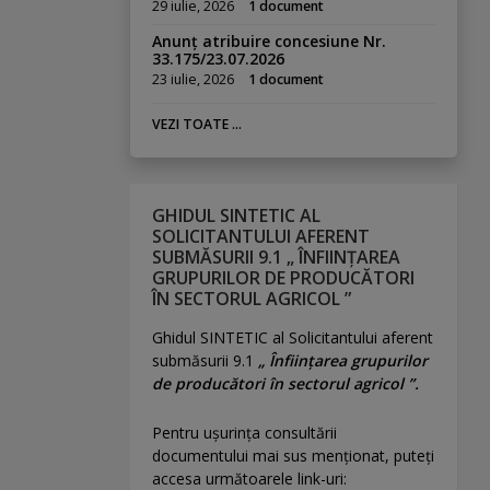
29 iulie, 2026
1 document
Anunț atribuire concesiune Nr.
33.175/23.07.2026
23 iulie, 2026
1 document
VEZI TOATE ...
GHIDUL SINTETIC AL
SOLICITANTULUI AFERENT
SUBMĂSURII 9.1 „ ÎNFIINȚAREA
GRUPURILOR DE PRODUCĂTORI
ÎN SECTORUL AGRICOL ”
Ghidul SINTETIC al Solicitantului aferent
submăsurii 9.1
„ Înființarea grupurilor
de producători în sectorul agricol ”.
Pentru uşurinţa consultării
documentului mai sus menţionat, puteţi
accesa următoarele link-uri: