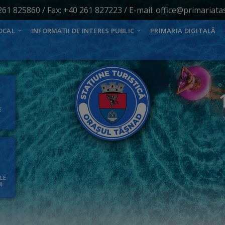
261 825860
/ Fax: +40 261 827223 / E-mail:
office@primariata
OCAL
INFORMAȚII DE INTERES PUBLIC
PRIMARIA DIGITALĂ
E
ALE
I