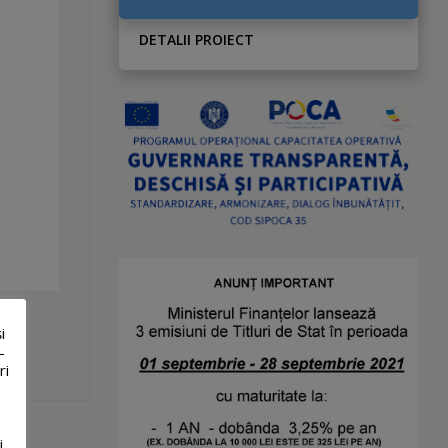
DETALII PROIECT
i
-
ri
i