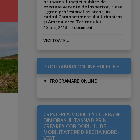
ocuparea funcției publice de
execuție vacante de Inspector, clasa
I, grad profesional asistent, în
cadrul Compartimentului Urbanism
și Amenajarea Teritoriului
20 iulie, 2026
1 document
VEZI TOATE ...
PROGRAMĂRI ONLINE BULETINE
PROGRAMARE ONLINE
CREŞTEREA MOBILITĂŢII URBANE
DIN ORAŞUL TĂŞNAD PRIN
CREAREA CORIDORULUI DE
MOBILITATE PE DIRECŢIA NORD-
VEST