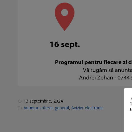
13 septembrie, 2024
C
Anunțuri interes general
,
Avizier electronic
a
a
t
e
g
o
r