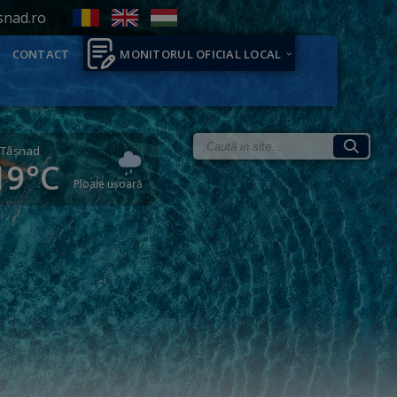
snad.ro
CONTACT
MONITORUL OFICIAL LOCAL
Tăşnad
19°C
Ploaie ușoară