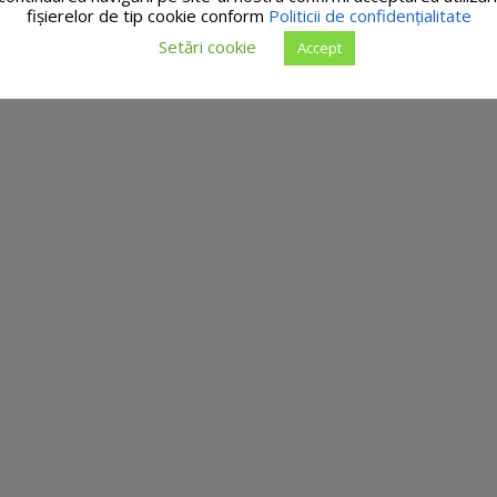
fişierelor de tip cookie conform
Politicii de confidențialitate
Setări cookie
Accept