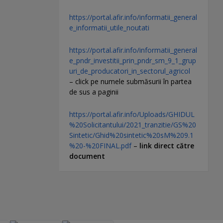
https://portal.afir.info/informatii_general
e_informatii_utile_noutati
https://portal.afir.info/informatii_general
e_pndr_investitii_prin_pndr_sm_9_1_grup
uri_de_producatori_in_sectorul_agricol
– click pe numele submăsurii în partea
de sus a paginii
https://portal.afir.info/Uploads/GHIDUL
%20Solicitantului/2021_tranzitie/GS%20
Sintetic/Ghid%20sintetic%20sM%209.1
%20-%20FINAL.pdf
–
link direct către
document