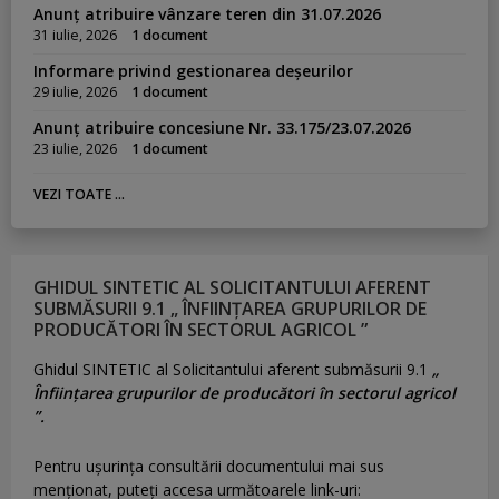
Anunț atribuire vânzare teren din 31.07.2026
31 iulie, 2026
1 document
Informare privind gestionarea deșeurilor
29 iulie, 2026
1 document
Anunț atribuire concesiune Nr. 33.175/23.07.2026
23 iulie, 2026
1 document
VEZI TOATE ...
GHIDUL SINTETIC AL SOLICITANTULUI AFERENT
SUBMĂSURII 9.1 „ ÎNFIINȚAREA GRUPURILOR DE
PRODUCĂTORI ÎN SECTORUL AGRICOL ”
Ghidul SINTETIC al Solicitantului aferent submăsurii 9.1
„
Înființarea grupurilor de producători în sectorul agricol
”.
Pentru uşurinţa consultării documentului mai sus
menţionat, puteţi accesa următoarele link-uri: