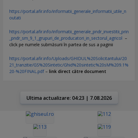
https://portal.afir.info/informatii_generale_informatii_utile_n
outati
https://portal.afir.info/informatii_generale_pndr_investitii_prin
_pndr_sm_9_1_grupuri_de_producatori_in_sectorul_agricol
–
click pe numele submăsurii în partea de sus a paginii
https://portal.afir.info/Uploads/GHIDUL%20Solicitantului/20
21_tranzitie/GS%20Sintetic/Ghid%20sintetic%20sM%209.1%
20-%20FINAL.pdf
–
link direct către document
Ultima actualizare: 04:23 | 7.08.2026