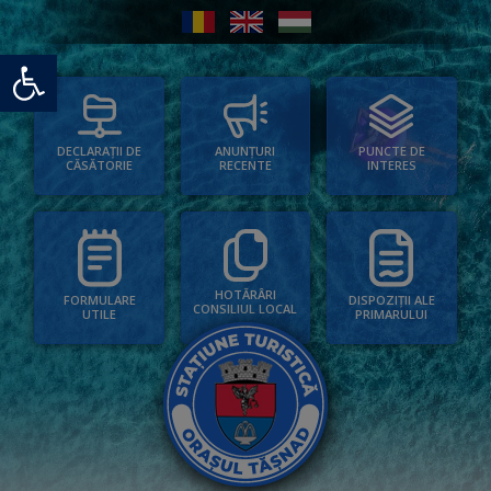
Deschide bara de unelte
PUNCTE DE
ANUNȚURI
DECLARAȚII DE
INTERES
RECENTE
CĂSĂTORIE
HOTĂRÂRI
FORMULARE
DISPOZIȚII ALE
CONSILIUL LOCAL
UTILE
PRIMARULUI