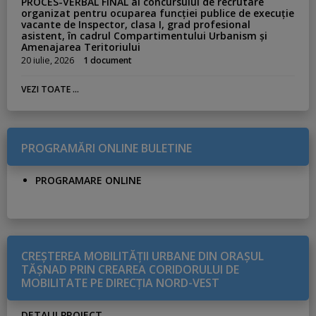
PROCES-VERBAL FINAL al concursului de recrutare
organizat pentru ocuparea funcției publice de execuție
vacante de Inspector, clasa I, grad profesional
asistent, în cadrul Compartimentului Urbanism și
Amenajarea Teritoriului
20 iulie, 2026
1 document
VEZI TOATE ...
PROGRAMĂRI ONLINE BULETINE
PROGRAMARE ONLINE
CREŞTEREA MOBILITĂŢII URBANE DIN ORAŞUL
TĂŞNAD PRIN CREAREA CORIDORULUI DE
MOBILITATE PE DIRECŢIA NORD-VEST
DETALII PROIECT