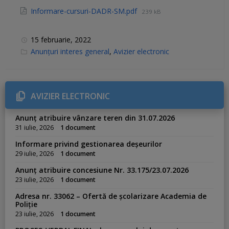
Informare-cursuri-DADR-SM.pdf
239 kB
15 februarie, 2022
C
Anunțuri interes general
,
Avizier electronic
a
t
e
g
o
r
AVIZIER ELECTRONIC
i
e
s
Anunț atribuire vânzare teren din 31.07.2026
:
31 iulie, 2026
1 document
Informare privind gestionarea deșeurilor
29 iulie, 2026
1 document
Anunț atribuire concesiune Nr. 33.175/23.07.2026
23 iulie, 2026
1 document
Adresa nr. 33062 – Ofertă de școlarizare Academia de
Poliție
23 iulie, 2026
1 document