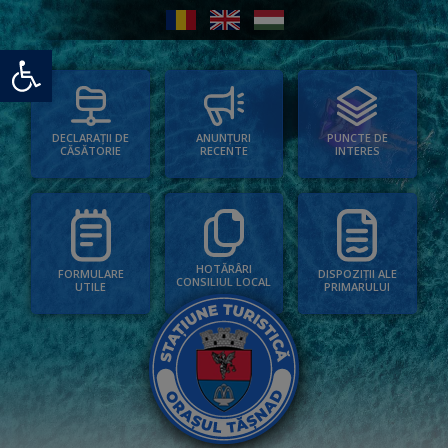
Deschide bara de unelte
PUNCTE DE
ANUNȚURI
DECLARAȚII DE
INTERES
RECENTE
CĂSĂTORIE
HOTĂRÂRI
FORMULARE
DISPOZIȚII ALE
CONSILIUL LOCAL
UTILE
PRIMARULUI