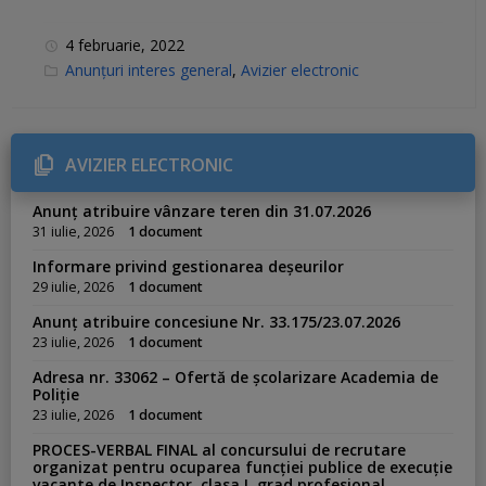
4 februarie, 2022
C
Anunțuri interes general
,
Avizier electronic
a
t
e
g
o
r
AVIZIER ELECTRONIC
i
e
s
Anunț atribuire vânzare teren din 31.07.2026
:
31 iulie, 2026
1 document
Informare privind gestionarea deșeurilor
29 iulie, 2026
1 document
Anunț atribuire concesiune Nr. 33.175/23.07.2026
23 iulie, 2026
1 document
Adresa nr. 33062 – Ofertă de școlarizare Academia de
Poliție
23 iulie, 2026
1 document
PROCES-VERBAL FINAL al concursului de recrutare
organizat pentru ocuparea funcției publice de execuție
vacante de Inspector, clasa I, grad profesional