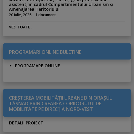
asistent, în cadrul Compartimentului Urbanism și
Amenajarea Teritoriului
20 iulie, 2026
1 document
VEZI TOATE ...
PROGRAMĂRI ONLINE BULETINE
PROGRAMARE ONLINE
CREŞTEREA MOBILITĂŢII URBANE DIN ORAŞUL
TĂŞNAD PRIN CREAREA CORIDORULUI DE
MOBILITATE PE DIRECŢIA NORD-VEST
DETALII PROIECT