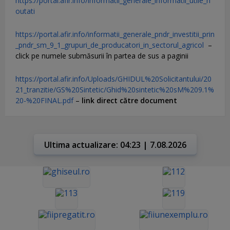
https://portal.afir.info/informatii_generale_informatii_utile_n
outati
https://portal.afir.info/informatii_generale_pndr_investitii_prin
_pndr_sm_9_1_grupuri_de_producatori_in_sectorul_agricol
–
click pe numele submăsurii în partea de sus a paginii
https://portal.afir.info/Uploads/GHIDUL%20Solicitantului/20
21_tranzitie/GS%20Sintetic/Ghid%20sintetic%20sM%209.1%
20-%20FINAL.pdf
–
link direct către document
Ultima actualizare: 04:23 | 7.08.2026