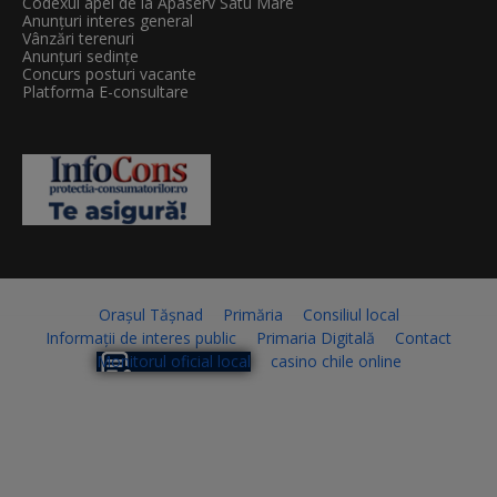
Codexul apei de la Apaserv Satu Mare
Anunțuri interes general
Vânzări terenuri
Anunțuri sedințe
Concurs posturi vacante
Platforma E-consultare
Orașul Tășnad
Primăria
Consiliul local
Informații de interes public
Primaria Digitală
Contact
Monitorul oficial local
casino chile online