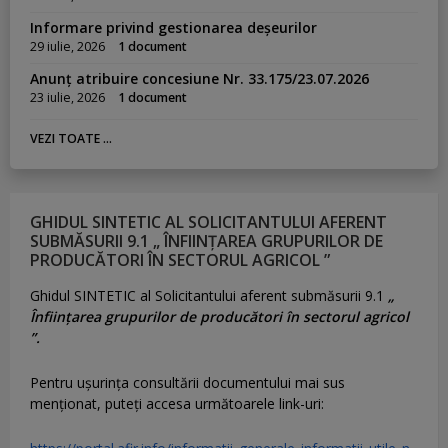
Informare privind gestionarea deșeurilor
29 iulie, 2026
1 document
Anunț atribuire concesiune Nr. 33.175/23.07.2026
23 iulie, 2026
1 document
VEZI TOATE ...
GHIDUL SINTETIC AL SOLICITANTULUI AFERENT
SUBMĂSURII 9.1 „ ÎNFIINȚAREA GRUPURILOR DE
PRODUCĂTORI ÎN SECTORUL AGRICOL ”
Ghidul SINTETIC al Solicitantului aferent submăsurii 9.1
„
Înființarea grupurilor de producători în sectorul agricol
”.
Pentru uşurinţa consultării documentului mai sus
menţionat, puteţi accesa următoarele link-uri: