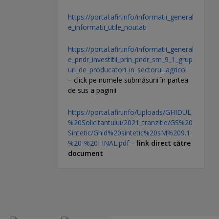
https://portal.afir.info/informatii_general
e_informatii_utile_noutati
https://portal.afir.info/informatii_general
e_pndr_investitii_prin_pndr_sm_9_1_grup
uri_de_producatori_in_sectorul_agricol
– click pe numele submăsurii în partea
de sus a paginii
https://portal.afir.info/Uploads/GHIDUL
%20Solicitantului/2021_tranzitie/GS%20
Sintetic/Ghid%20sintetic%20sM%209.1
%20-%20FINAL.pdf
–
link direct către
document