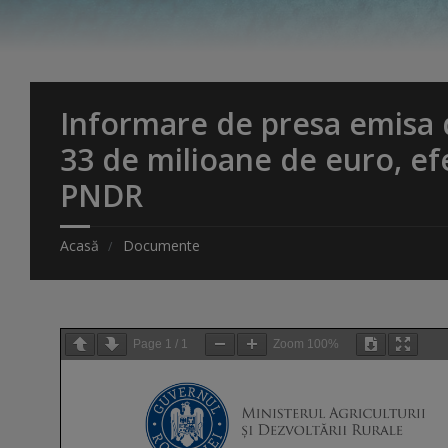
Informare de presa emisa d
33 de milioane de euro, efe
PNDR
Acasă
Documente
Page
1
/
1
Zoom
100%