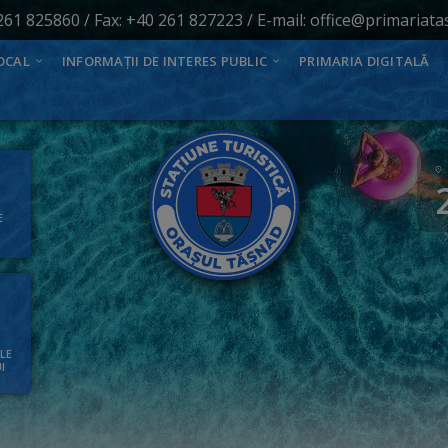
261 825860
/ Fax: +40 261 827223 / E-mail:
office@primariata
OCAL
INFORMAȚII DE INTERES PUBLIC
PRIMARIA DIGITALĂ
E
ALE
I