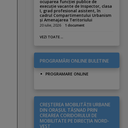
ocuparea funcției publice de
execuție vacante de Inspector, clasa
I, grad profesional asistent, în
cadrul Compartimentului Urbanism
și Amenajarea Teritoriului
20 iulie, 2026
1 document
VEZI TOATE ...
PROGRAMĂRI ONLINE BULETINE
PROGRAMARE ONLINE
CREŞTEREA MOBILITĂŢII URBANE
DIN ORAŞUL TĂŞNAD PRIN
CREAREA CORIDORULUI DE
MOBILITATE PE DIRECŢIA NORD-
VEST