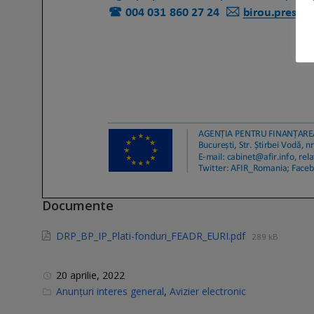
Documente
DRP_BP_IP_Plati-fonduri_FEADR_EURI.pdf
289 kB
20 aprilie, 2022
C
Anunțuri interes general
,
Avizier electronic
a
t