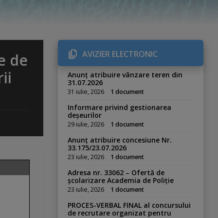
AVIZIER ELECTRONIC
e de
ii
Anunț atribuire vânzare teren din
31.07.2026
31 iulie, 2026
1 document
Informare privind gestionarea
deșeurilor
29 iulie, 2026
1 document
Anunț atribuire concesiune Nr.
33.175/23.07.2026
23 iulie, 2026
1 document
Adresa nr. 33062 – Ofertă de
școlarizare Academia de Poliție
23 iulie, 2026
1 document
PROCES-VERBAL FINAL al concursului
de recrutare organizat pentru