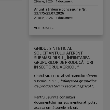
29 iulie, 2026
1 document
Anunț atribuire concesiune Nr.
33.175/23.07.2026
23 iulie, 2026
1 document
VEZI TOATE ...
GHIDUL SINTETIC AL
SOLICITANTULUI AFERENT
SUBMĂSURII 9.1 „ ÎNFIINȚAREA
GRUPURILOR DE PRODUCĂTORI
ÎN SECTORUL AGRICOL ”
Ghidul SINTETIC al Solicitantului aferent
submăsurii 9.1
„ Înființarea grupurilor
de producători în sectorul agricol ”.
Pentru uşurinţa consultării
documentului mai sus menţionat, puteţi
accesa următoarele link-uri: