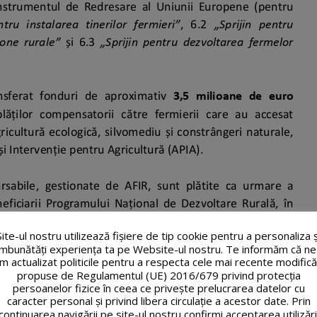
Site-ul nostru utilizează fişiere de tip cookie pentru a personaliza ș
îmbunătăți experiența ta pe Website-ul nostru. Te informăm că ne
m actualizat politicile pentru a respecta cele mai recente modifică
propuse de Regulamentul (UE) 2016/679 privind protecția
persoanelor fizice în ceea ce privește prelucrarea datelor cu
caracter personal și privind libera circulație a acestor date. Prin
continuarea navigării pe site-ul nostru confirmi acceptarea utilizări