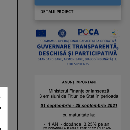
DETALII PROIECT
i
-
ri
i