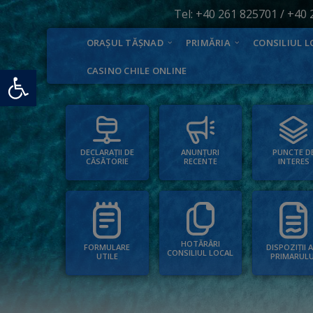
Tel:
+40 261 825701
/
+40 
ORAȘUL TĂȘNAD
PRIMĂRIA
CONSILIUL L
Deschide bara de unelte
CASINO CHILE ONLINE
PUNCTE D
ANUNȚURI
DECLARAȚII DE
INTERES
RECENTE
CĂSĂTORIE
HOTĂRÂRI
FORMULARE
DISPOZIȚII 
CONSILIUL LOCAL
UTILE
PRIMARULU