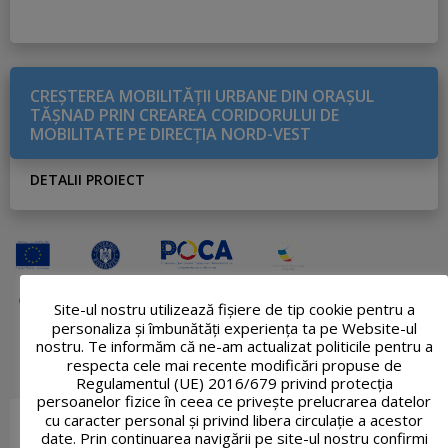
CREŞTEREA MOBILITĂŢII URBANE DIN ORAŞUL
TĂŞNAD PRIN CREAREA CORIDORULUI DE
MOBILITATE PE DIRECŢIA NORD-VEST
DETALII PROIECT
Site-ul nostru utilizează fişiere de tip cookie pentru a
personaliza și îmbunătăți experiența ta pe Website-ul
nostru. Te informăm că ne-am actualizat politicile pentru a
respecta cele mai recente modificări propuse de
Regulamentul (UE) 2016/679 privind protecția
persoanelor fizice în ceea ce privește prelucrarea datelor
cu caracter personal și privind libera circulație a acestor
date. Prin continuarea navigării pe site-ul nostru confirmi