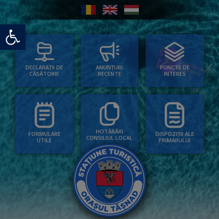
Deschide bara de unelte
PUNCTE DE
ANUNȚURI
DECLARAȚII DE
INTERES
RECENTE
CĂSĂTORIE
HOTĂRÂRI
FORMULARE
DISPOZIȚII ALE
CONSILIUL LOCAL
UTILE
PRIMARULUI