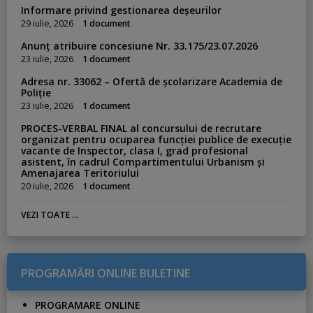
Informare privind gestionarea deșeurilor
29 iulie, 2026
1 document
Anunț atribuire concesiune Nr. 33.175/23.07.2026
23 iulie, 2026
1 document
Adresa nr. 33062 – Ofertă de școlarizare Academia de
Poliție
23 iulie, 2026
1 document
PROCES-VERBAL FINAL al concursului de recrutare
organizat pentru ocuparea funcției publice de execuție
vacante de Inspector, clasa I, grad profesional
asistent, în cadrul Compartimentului Urbanism și
Amenajarea Teritoriului
20 iulie, 2026
1 document
VEZI TOATE ...
PROGRAMĂRI ONLINE BULETINE
PROGRAMARE ONLINE