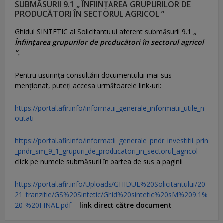
SUBMĂSURII 9.1 „ ÎNFIINȚAREA GRUPURILOR DE
PRODUCĂTORI ÎN SECTORUL AGRICOL ”
Ghidul SINTETIC al Solicitantului aferent submăsurii 9.1
„
Înființarea grupurilor de producători în sectorul agricol
”.
Pentru uşurinţa consultării documentului mai sus
menţionat, puteţi accesa următoarele link-uri:
https://portal.afir.info/informatii_generale_informatii_utile_n
outati
https://portal.afir.info/informatii_generale_pndr_investitii_prin
_pndr_sm_9_1_grupuri_de_producatori_in_sectorul_agricol
–
click pe numele submăsurii în partea de sus a paginii
https://portal.afir.info/Uploads/GHIDUL%20Solicitantului/20
21_tranzitie/GS%20Sintetic/Ghid%20sintetic%20sM%209.1%
20-%20FINAL.pdf
–
link direct către document