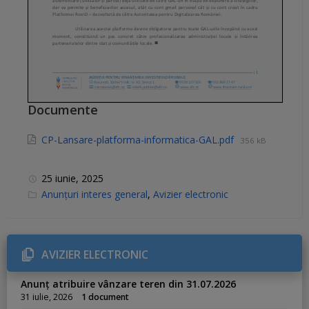
Documente
CP-Lansare-platforma-informatica-GAL.pdf
356 kB
25 iunie, 2025
C
Anunțuri interes general
,
Avizier electronic
a
t
e
g
o
r
AVIZIER ELECTRONIC
i
e
s
Anunț atribuire vânzare teren din 31.07.2026
:
31 iulie, 2026
1 document